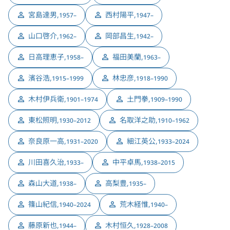
宮島達男
,
西村陽平
,
1957–
1947–
山口啓介
,
岡部昌生
,
1962–
1942–
日高理恵子
,
福田美蘭
,
1958–
1963–
濱谷浩
,
林忠彦
,
1915–1999
1918–1990
木村伊兵衛
,
土門拳
,
1901–1974
1909–1990
東松照明
,
名取洋之助
,
1930–2012
1910–1962
奈良原一高
,
細江英公
,
1931–2020
1933–2024
川田喜久治
,
中平卓馬
,
1933–
1938–2015
森山大道
,
高梨豊
,
1938–
1935–
篠山紀信
,
荒木経惟
,
1940–2024
1940–
藤原新也
,
木村恒久
,
1944–
1928–2008