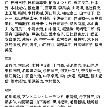
仁, 神田日勝, 日和崎尊夫, 柏原えつとむ, 鯉江良二, 松本
旻, 木村光佑, 榎倉康二, 百瀬寿, 李禹煥, 山崎博, 北辻良央,
上田薫, 鴫剛, 木村秀樹, 河口龍夫, 植松奎二, 山本容子, 島
州一, 秋山祐徳太子, 斉藤智, 宇佐美圭司, 井田照一, 三島喜
美代, 三輪龍作, 櫃田伸也, 辰野登恵子, 彦坂尚嘉, 北山善
夫, 池田良二, 小清水漸, 山中信夫, 堀浩哉, 岡﨑乾二郎, 柄
澤齊, 田窪恭治, 戸谷成雄, 荒木高子, 日比野克彦, 川俣正,
安齊重男, 遠藤利克, 中村一美, 森村泰昌, 舟越桂, 木下晋,
宮島達男, 西村陽平, 山口啓介, 岡部昌生, 日高理恵子, 福田
美蘭
写真
濱谷浩, 林忠彦, 木村伊兵衛, 土門拳, 菊池俊吉, 影山光洋,
東松照明, 名取洋之助, 永田登三, 河又松次郎, 奈良原一高,
細江英公, 川田喜久治, 中平卓馬, 森山大道, 高梨豊, 篠山紀
信, 荒木経惟, 藤原新也, 木村恒久
建築
前川國男, アントニン・レーモンド, 市浦健, 丹下健三, 内
藤多仲, 村野藤吾, 山下寿郎, 黒川紀章, 毛鋼毅曠, 磯崎新,