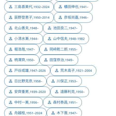
三島喜美代
,
櫃田伸也
,
1932–2024
1941–
辰野登恵子
,
彦坂尚嘉
,
1950–2014
1946–
北山善夫
,
池田良二
,
1948–
1947–
小清水漸
,
山中信夫
,
1944–
1948–1982
堀浩哉
,
岡﨑乾二郎
,
1947–
1955–
柄澤齊
,
田窪恭治
,
1950–
1949–
戸谷成雄
,
荒木高子
,
1947–2026
1921–2004
日比野克彦
,
川俣正
,
1958–
1953–
安齊重男
,
遠藤利克
,
1939–2020
1950–
中村一美
,
森村泰昌
,
1956–
1951–
舟越桂
,
木下晋
,
1951–2024
1947–