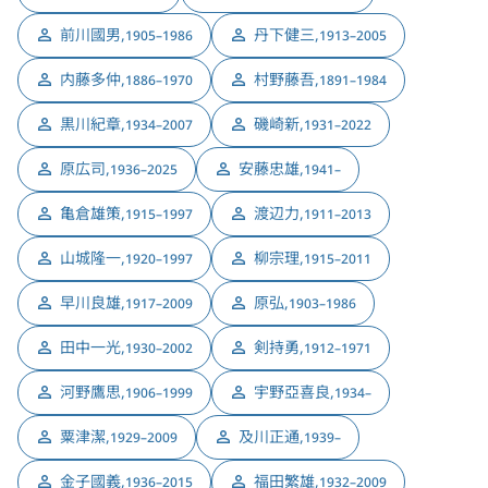
前川國男
,
丹下健三
,
1905–1986
1913–2005
内藤多仲
,
村野藤吾
,
1886–1970
1891–1984
黒川紀章
,
磯崎新
,
1934–2007
1931–2022
原広司
,
安藤忠雄
,
1936–2025
1941–
亀倉雄策
,
渡辺力
,
1915–1997
1911–2013
山城隆一
,
柳宗理
,
1920–1997
1915–2011
早川良雄
,
原弘
,
1917–2009
1903–1986
田中一光
,
剣持勇
,
1930–2002
1912–1971
河野鷹思
,
宇野亞喜良
,
1906–1999
1934–
粟津潔
,
及川正通
,
1929–2009
1939–
金子國義
,
福田繁雄
,
1936–2015
1932–2009