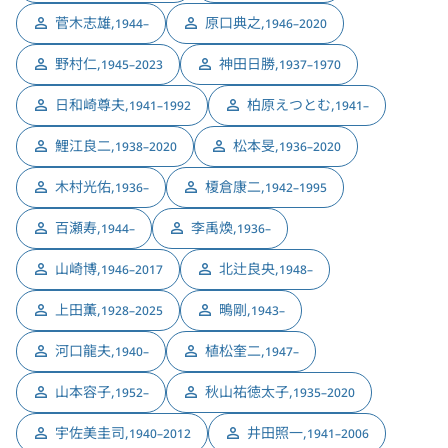
菅木志雄
,
原口典之
,
1944–
1946–2020
野村仁
,
神田日勝
,
1945–2023
1937–1970
日和崎尊夫
,
柏原えつとむ
,
1941–1992
1941–
鯉江良二
,
松本旻
,
1938–2020
1936–2020
木村光佑
,
榎倉康二
,
1936–
1942–1995
百瀬寿
,
李禹煥
,
1944–
1936–
山崎博
,
北辻良央
,
1946–2017
1948–
上田薫
,
鴫剛
,
1928–2025
1943–
河口龍夫
,
植松奎二
,
1940–
1947–
山本容子
,
秋山祐徳太子
,
1952–
1935–2020
宇佐美圭司
,
井田照一
,
1940–2012
1941–2006