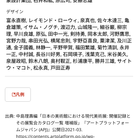
象設計集団, 石井和紘, 原広司, 安藤忠雄
デザイン
富永直樹, レイモンド・ローウィ, 泉真也, 佐々木達三, 亀
倉雄策, イサム・ノグチ, 渡辺力, 山城隆一, 細谷巌, 柳宗
理, 早川良雄, 原弘, 田中一光, 剣持勇, 岡本太郎, 河野鷹思,
宮野力哉, 串田光弘, 横尾忠則, 宇野亞喜良, 粟津潔, 及川正
通, 金子國義, 林静一, 平野甲賀, 福田繁雄, 菊竹清訓, 永井
一正, 中村誠, 長谷川好男, 石岡瑛子, 浅葉克己, 米谷美久,
泉屋政昭, 鈴木八朗, 奥村靫正, 杉浦康平, 勝井三雄, サイト
ウ・マコト, 松永真, 戸田正寿
凡例
出典:
中島理壽編「日本の美術館における現代美術展: 開催記録と
その展覧会カタログ一覧 増補版」『アートプラットフォー
ムジャパン (APJ)』公開日2021-03.
https://contents.artplatform.go.jp/wp-