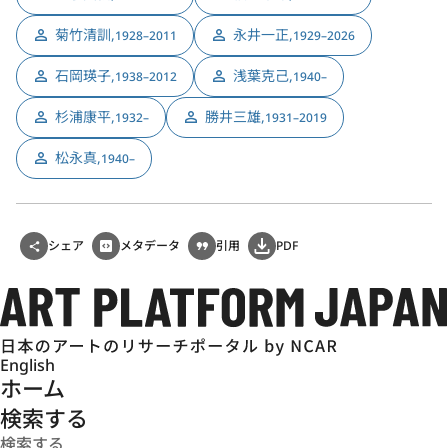
菊竹清訓
,
永井一正
,
1928–2011
1929–2026
石岡瑛子
,
浅葉克己
,
1938–2012
1940–
杉浦康平
,
勝井三雄
,
1932–
1931–2019
松永真
,
1940–
シェア
メタデータ
引用
PDF
English
ホーム
検索する