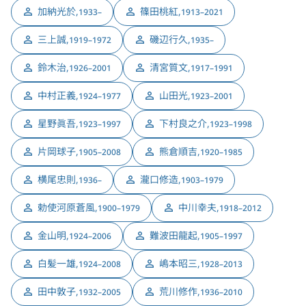
加納光於
,
篠田桃紅
,
1933–
1913–2021
三上誠
,
磯辺行久
,
1919–1972
1935–
鈴木治
,
清宮質文
,
1926–2001
1917–1991
中村正義
,
山田光
,
1924–1977
1923–2001
星野眞吾
,
下村良之介
,
1923–1997
1923–1998
片岡球子
,
熊倉順吉
,
1905–2008
1920–1985
横尾忠則
,
瀧口修造
,
1936–
1903–1979
勅使河原蒼風
,
中川幸夫
,
1900–1979
1918–2012
金山明
,
難波田龍起
,
1924–2006
1905–1997
白髪一雄
,
嶋本昭三
,
1924–2008
1928–2013
田中敦子
,
荒川修作
,
1932–2005
1936–2010