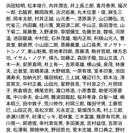
浜田知明, 松本竣介, 向井潤吉, 井上長三郎, 香月泰男, 福沢
一郎, 北脇昇, 鶴岡政男, 古沢岩美, 丸木位里・俊, 麻生三
郎, 岡本太郎, 村井正誠, 山元恵一, 漆原英子, 山口勝弘, 北
代省三, 内田巌, 桂川寛, 箕田源二郎, 中山正, 島田澄也, 山
下菊二, 尾藤豊, 入野達弥, 草間彌生, 佐藤忠良, 靉嘔, 河原
温, 池田龍雄, 中村宏, 石井茂雄, 堀内正和, 利根山光人, 曹
良奎, 朝倉摂, 小山田二郎, 斎藤義重, 山口長男, オノサト・
トシノブ, 東山魁夷, 恩地孝四郎, 斎藤清, 駒井哲郎, 棟方志
功, イサム・ノグチ, 瑛九, 加藤正, 森田子龍, 加山又造, 八
木一夫, 安原喜明, 井上有一, 吉原英雄, 横山操, 泉茂, 林康
夫, 辻晉堂, 岩橋英遠, 大野俶嵩, 一原有徳, 堂本印象, 池田
満寿夫, 加納光於, 篠田桃紅, 三上誠, 磯辺行久, 鈴木治, 清
宮質文, 中村正義, 山田光, 星野眞吾, 下村良之介, 片岡球
子, 熊倉順吉, 横尾忠則, 瀧口修造, 小原豊雲, 勅使河原蒼
風, 中川幸夫, 金山明, 難波田龍起, 桜井孝身, 白髪一雄, 嶋
本昭三, 田中敦子, 荒川修作, 村岡三郎, 篠田守男, 工藤哲
巳, 山田正亮, 高松次郎, 元永定正, 菊畑茂久馬, 村上三郎,
赤瀬川原平, 砂澤ビッキ, 若林奮, 三木富雄, 篠原有司男, 谷
川晃一, 郭徳俊, 幸村真佐男, 多田美波, 吉村益信, 吉原治
良, 松澤宥, 関根伸夫, 野田哲也, 菅木志雄, 原口典之, 野村