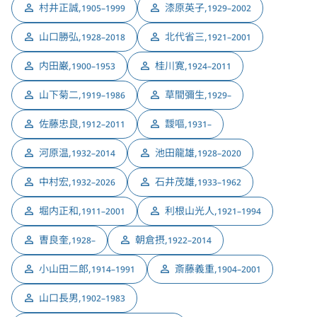
村井正誠
,
漆原英子
,
1905–1999
1929–2002
山口勝弘
,
北代省三
,
1928–2018
1921–2001
内田巌
,
桂川寛
,
1900–1953
1924–2011
山下菊二
,
草間彌生
,
1919–1986
1929–
佐藤忠良
,
靉嘔
,
1912–2011
1931–
河原温
,
池田龍雄
,
1932–2014
1928–2020
中村宏
,
石井茂雄
,
1932–2026
1933–1962
堀内正和
,
利根山光人
,
1911–2001
1921–1994
曺良奎
,
朝倉摂
,
1928–
1922–2014
小山田二郎
,
斎藤義重
,
1914–1991
1904–2001
山口長男
,
1902–1983