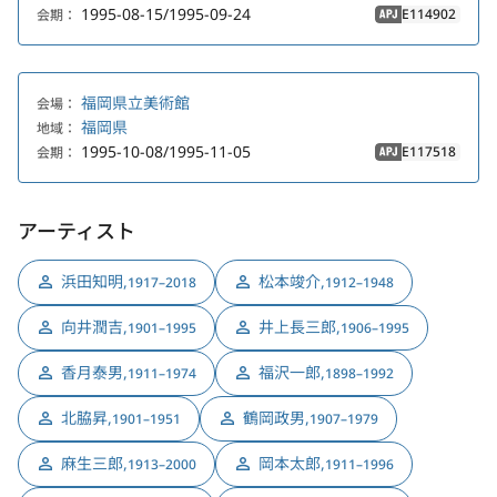
1995-08-15/1995-09-24
E114902
会期：
APJ
福岡県立美術館
会場：
福岡県
地域：
1995-10-08/1995-11-05
E117518
会期：
APJ
アーティスト
浜田知明
,
松本竣介
,
1917–2018
1912–1948
向井潤吉
,
井上長三郎
,
1901–1995
1906–1995
香月泰男
,
福沢一郎
,
1911–1974
1898–1992
北脇昇
,
鶴岡政男
,
1901–1951
1907–1979
麻生三郎
,
岡本太郎
,
1913–2000
1911–1996