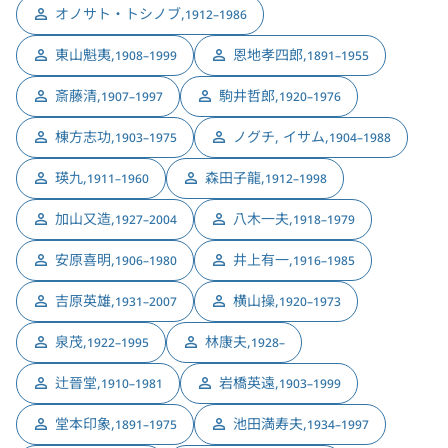
オノサト・トシノブ
,
1912–1986
東山魁夷
,
恩地孝四郎
,
1908–1999
1891–1955
斎藤清
,
駒井哲郎
,
1907–1997
1920–1976
棟方志功
,
ノグチ, イサム
,
1903–1975
1904–1988
瑛九
,
森田子龍
,
1911–1960
1912–1998
加山又造
,
八木一夫
,
1927–2004
1918–1979
安原喜明
,
井上有一
,
1906–1980
1916–1985
吉原英雄
,
横山操
,
1931–2007
1920–1973
泉茂
,
林康夫
,
1922–1995
1928–
辻晉堂
,
岩橋英遠
,
1910–1981
1903–1999
堂本印象
,
池田満寿夫
,
1891–1975
1934–1997