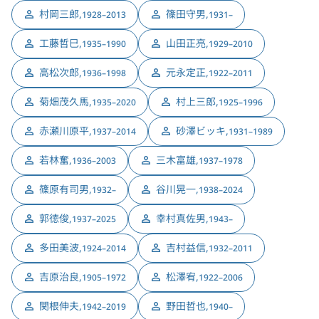
村岡三郎
,
篠田守男
,
1928–2013
1931–
工藤哲巳
,
山田正亮
,
1935–1990
1929–2010
高松次郎
,
元永定正
,
1936–1998
1922–2011
菊畑茂久馬
,
村上三郎
,
1935–2020
1925–1996
赤瀬川原平
,
砂澤ビッキ
,
1937–2014
1931–1989
若林奮
,
三木富雄
,
1936–2003
1937–1978
篠原有司男
,
谷川晃一
,
1932–
1938–2024
郭徳俊
,
幸村真佐男
,
1937–2025
1943–
多田美波
,
吉村益信
,
1924–2014
1932–2011
吉原治良
,
松澤宥
,
1905–1972
1922–2006
関根伸夫
,
野田哲也
,
1942–2019
1940–