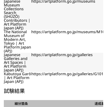
Japanese
https://artplatform.go.jp/museums
Museum
Collections
Search
(SHŪZŌ)
Contributors |
Art Platform
Japan (APJ)
The National
https://artplatform.go.jp/museums/M10
Museum of
Modern Art,
Tokyo | Art
Platform Japan
(APJ)
Japanese
https://artplatform.go.jp/galleries
Galleries and
Art Spaces |
Art Platform
Japan (APJ)
Kabutoya Garō
https://artplatform.go.jp/galleries/G1010
| Art Platform
Japan (APJ)
試験結果
細分箇条
達成基