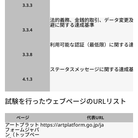
3.3.3
法的義務、金銭的取引、データ変更及
避に関する達成基準
3.3.4
利用可能な認証（最低限）に関する達
3.3.8
ステータスメッセージに関する達成基
4.1.3
試験を行ったウェブページのURLリスト
ページ
代表URL
アートプラット
https://artplatform.go.jp/ja
フォームジャパ
ン（トップペー