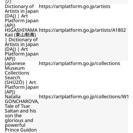
ジ）
Dictionary of
https://artplatform.go.jp/artists
Artists in Japan
(DAJ) | Art
Platform Japan
(APJ)
HIGASHIYAMA
https://artplatform.go.jp/artists/A1802
Kaii (東山魁夷)
| Dictionary of
Artists in Japan
(DAJ) | Art
Platform Japan
(APJ)
Japanese
https://artplatform.go.jp/collections
Museum
Collections
Search
(SHŪZŌ) | Art
Platform Japan
(APJ)
Natalia
https://artplatform.go.jp/collections/W1
GONCHAROVA,
Tale of Tsar
Saltan and his
son the
glorious and
powerful
Prince Guidon