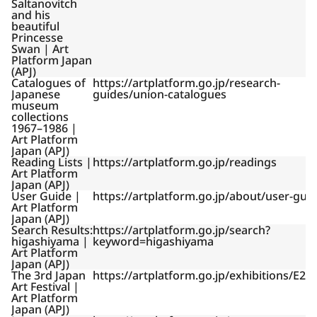
Saltanovitch
and his
beautiful
Princesse
Swan | Art
Platform Japan
(APJ)
Catalogues of
https://artplatform.go.jp/research-
Japanese
guides/union-catalogues
museum
collections
1967–1986 |
Art Platform
Japan (APJ)
Reading Lists |
https://artplatform.go.jp/readings
Art Platform
Japan (APJ)
User Guide |
https://artplatform.go.jp/about/user-gui
Art Platform
Japan (APJ)
Search Results:
https://artplatform.go.jp/search?
higashiyama |
keyword=higashiyama
Art Platform
Japan (APJ)
The 3rd Japan
https://artplatform.go.jp/exhibitions/E20
Art Festival |
Art Platform
Japan (APJ)