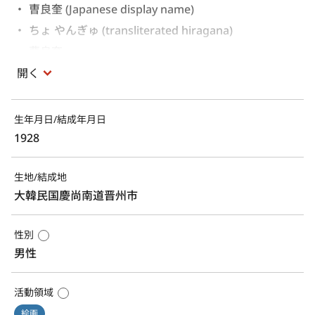
曺良奎 (Japanese display name)
ちょ やんぎゅ (transliterated hiragana)
曹良奎 
開く
生年月日/結成年月日
1928
生地/結成地
大韓民国慶尚南道晋州市
性別
男性
活動領域
絵画