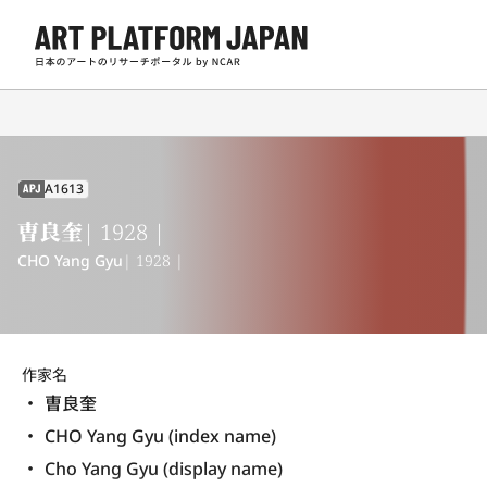
A1613
APJ
曺良奎
| 1928 |
CHO Yang Gyu
| 1928 |
作家名
曺良奎
CHO Yang Gyu (index name)
Cho Yang Gyu (display name) 