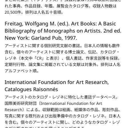
れた事典、作品目録、年鑑、展覧会カタログ等。収録人物数は
20,500件。排列は人名五十音順。
Freitag, Wolfgang M. (ed.).
Art Books: A Basic
Bibliography of Monographs on Artists.
2nd ed.
New York: Garland Pub, 1997.
アーティストに関する個別研究文献の書誌。日本人の情報も数件
含む。個々のアーティストに関する博士論文、伝記、カタログ・
レゾネ（本文中「CR」と表示）、個人書誌、作家言説等を採録。
定期刊行物、論文集に掲載されている文献は対象外。排列は人名
アルファベット順。
International Foundation for Art Research,
Catalogues Raisonnés
新
アーティストのカタログ・レゾネに特化した書誌データベース。
規
国際美術研究財団（International Foundation for Art
タ
Research）による。収録範囲は絵画、紙媒体の作品、彫刻作品、
ブ
写真に関する既刊および出版準備中のカタログ・レゾネ。日本人
を含む。個々のアーティストに関し、どのようなカタログ・レゾ
で