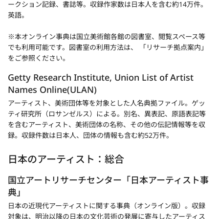
く
ブ
ークション記録、書誌等。収録作家数は日本人を含む約14万件。
英語。
で
開
※本オンライン事典は国立美術館各館の図書室、閲覧スペース等
く
でも利用可能です。図書室の利用方法は、 「
リサーチ拠点案内
」
新
をご参照ください。
規
Getty Research Institute, Union List of Artist
タ
ブ
Names Online(ULAN)
新
で
アーティスト、美術団体等を対象とした人名典拠ファイル。ゲッ
開
規
ティ研究所（ロサンゼルス）による。別名、異表記、原語表記等
く
タ
を含むアーティスト、美術団体の名称、その他の伝記情報等を収
ブ
録。収録件数は日本人、団体の情報も含む約52万件。
で
日本のアーティスト：総合
開
く
国立アートリサーチセンター「日本アーティスト事
典」
日本の近現代アーティストに関する事典（オンライン版）。収録
対象は、明治以降の日本の文化芸術の発展に寄与したアーティス