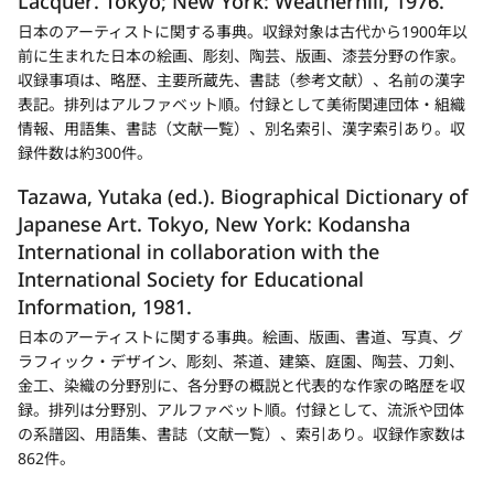
Lacquer
. Tokyo; New York: Weatherhill, 1976.
日本のアーティストに関する事典。収録対象は古代から1900年以
前に生まれた日本の絵画、彫刻、陶芸、版画、漆芸分野の作家。
収録事項は、略歴、主要所蔵先、書誌（参考文献）、名前の漢字
表記。排列はアルファベット順。付録として美術関連団体・組織
情報、用語集、書誌（文献一覧）、別名索引、漢字索引あり。収
録件数は約300件。
Tazawa, Yutaka (ed.).
Biographical Dictionary of
Japanese Art.
Tokyo, New York: Kodansha
International in collaboration with the
International Society for Educational
Information, 1981.
日本のアーティストに関する事典。絵画、版画、書道、写真、グ
ラフィック・デザイン、彫刻、茶道、建築、庭園、陶芸、刀剣、
金工、染織の分野別に、各分野の概説と代表的な作家の略歴を収
録。排列は分野別、アルファベット順。付録として、流派や団体
の系譜図、用語集、書誌（文献一覧）、索引あり。収録作家数は
862件。