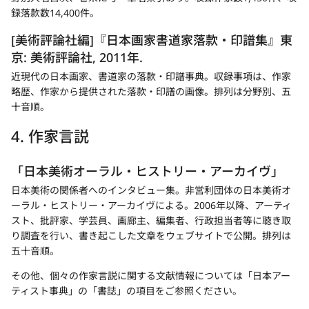
録落款数14,400件。
[美術評論社編]『日本画家書道家落款・印譜集』東
京: 美術評論社, 2011年.
近現代の日本画家、書道家の落款・印譜事典。収録事項は、作家
略歴、作家から提供された落款・印譜の画像。排列は分野別、五
十音順。
4. 作家言説
「日本美術オーラル・ヒストリー・アーカイヴ」
新
日本美術の関係者へのインタビュー集。非営利団体の日本美術オ
規
ーラル・ヒストリー・アーカイヴによる。2006年以降、アーティ
タ
スト、批評家、学芸員、画廊主、編集者、行政担当者等に聴き取
ブ
り調査を行い、書き起こした文章をウェブサイトで公開。排列は
五十音順。
で
開
その他、個々の作家言説に関する文献情報については
「日本アー
く
ティスト事典」
の「書誌」の項目をご参照ください。