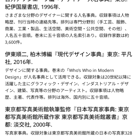
紀伊国屋書店, 1996年.
さまざまな分野のデザイナーに関する人名事典。収録事項は人物
略歴、刊行当時の連絡先等。排列は専門分野別（手工芸、服飾、
商業、工業・製品、生活空間、美術空間・公共空間、その他）、
人名五十音順。巻末に五十音順の人名索引あり。収録作家数は約
3,600件。
伊東順二, 柏木博編『現代デザイン事典』東京: 平凡
社, 2016年.
デザインに関する事典。巻末の「Who’s Who in Modern
Design」が人名事典として活用できる。収録対象は20世紀以降に
活躍した主にグラフィック・デザイン、インダストリアル・デザ
イン、建築、写真等の分野のアーティスト。収録事項は人物略
歴、主著、代表作等。排列は海外、国内別に五十音順。
東京都写真美術館執筆監修『日本写真家事典: 東京
都写真美術館所蔵作家 東京都写真美術館叢書』京
都: 淡交社, 2000年.
写真家事典。収録対象は東京都写真美術館所蔵の日本の写真家328