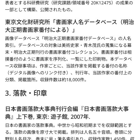
表者とする科研費研究（研究課題/領域番号 20K12475）の成果の
開
一部として構築、公開されたもの。
く
東京文化財研究所「書画家人名データベース（明治
大正期書画家番付による）」
新
画像データベース「明治大正期書画家番付データベース」の人名
規
索引。データベースの対象は美術史家・青木茂氏の蒐集になる幕
タ
末・明治大正期刊行の書画家番付コレクション。書画家番付は相
ブ
撲番付のように書画家を序列化、一覧にした印刷物。本データベ
ース収録事項は、作家ごとに、当該作家を掲載する番付の名称
で
（デジタル画像へのリンク付き）、刊行年、当該作家の番付上の
開
分類、掲載箇所。収録件数は約18,000件。
く
3. 落款・印章
日本書画落款大事典刊行会編『日本書画落款大事
典』上下巻, 東京: 遊子館, 2007年.
日本の書画家の落款事典。中世から昭和初期までを収録範囲とす
る。落款の画像を原寸大で掲載。排列は人名五十音順。巻頭に分
野別人名目次、巻末に号・筆名索引あり。収録作家数1,450件、収