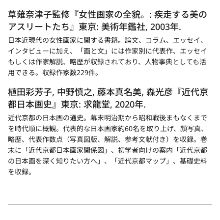
草薙奈津子監修『女性画家の全貌。: 疾走する美の
アスリートたち』東京: 美術年鑑社, 2003年.
日本近現代の女性画家に関する書籍。論文、コラム、エッセイ、
インタビューに加え、「画と文」には作家別に代表作、エッセイ
もしくは作家解説、略歴が収録されており、人物事典としても活
用できる。収録作家数229件。
植田彩芳子, 中野慎之, 藤本真名美, 森光彦『近代京
都日本画史』東京: 求龍堂, 2020年.
近代京都の日本画の通史。幕末明治期から昭和戦後まもなくまで
を時代順に概観。代表的な日本画家約60名を取り上げ、顔写真、
略歴、代表作数点（写真図版、解説、参考文献付き）を収録。巻
末に「近代京都日本画家関係図」、初学者向けの案内「近代京都
の日本画を深く知りたい方へ」、「近代京都マップ」、基礎史料
を収録。