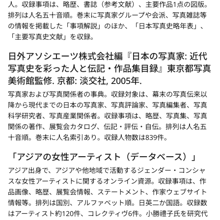
人。収録事項は、略歴、書誌（参考文献）、主要作品1点の図版。
排列は人名五十音順。巻末に写真家グループや会派、写真雑誌等
の情報を掲載した「事項解説」のほか、「日本写真史略年表」、
「主要写真史文献」を収録。
日外アソシエーツ株式会社編『日本の写真家: 近代
写真史を彩った人と伝記・作品集目録』東京都写真
美術館監修. 京都: 淡交社, 2005年.
写真家および写真関係者の事典。収録対象は、幕末の写真伝来以
降から現代までの日本の写真家、写真評論家、写真編集者、写真
科学研究者、写真産業関係者。収録事項は、略歴、写真集、写真
関係の著作、展覧会カタログ、伝記・評伝・自伝。排列は人名五
十音順。巻末に人名索引あり。収録人物数は839件。
「アジアの女性アーティスト（データベース）」
新
アジア出身で、アジアや他地域で活動するジェンダー・コンシャ
規
スな女性アーティストに関するオンライン資源。収録事項は、作
タ
品画像、略歴、展覧会情報、ステートメント、作家ウェブサイト
ブ
情報等。排列は国別、アルファベット順。日英二か国語。収録数
はアーティスト約120件、コレクティヴ6件。小勝禮子氏を研究代
で