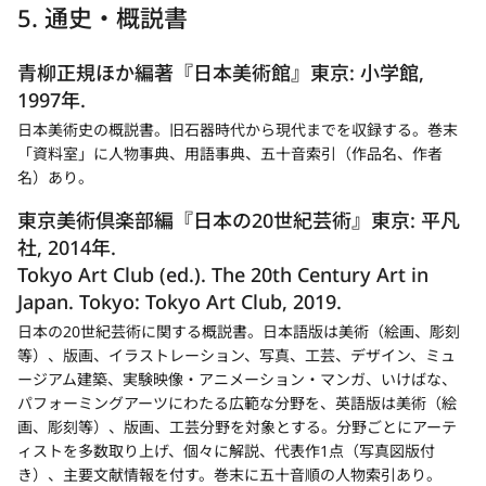
5. 通史・概説書
青柳正規ほか編著『日本美術館』東京: 小学館,
1997年.
日本美術史の概説書。旧石器時代から現代までを収録する。巻末
「資料室」に人物事典、用語事典、五十音索引（作品名、作者
名）あり。
東京美術倶楽部編『日本の20世紀芸術』東京: 平凡
社, 2014年.
Tokyo Art Club (ed.).
The 20th Century Art in
Japan
. Tokyo: Tokyo Art Club, 2019.
日本の20世紀芸術に関する概説書。日本語版は美術（絵画、彫刻
等）、版画、イラストレーション、写真、工芸、デザイン、ミュ
ージアム建築、実験映像・アニメーション・マンガ、いけばな、
パフォーミングアーツにわたる広範な分野を、英語版は美術（絵
画、彫刻等）、版画、工芸分野を対象とする。分野ごとにアーテ
ィストを多数取り上げ、個々に解説、代表作1点（写真図版付
き）、主要文献情報を付す。巻末に五十音順の人物索引あり。