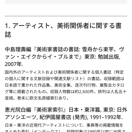
1. アーティスト、美術関係者に関する書
誌
中島理壽編『美術家書誌の書誌: 雪舟から束芋、ヴ
ァン・エイクからイ・ブルまで』東京: 勉誠出版,
2007年.
国内外のアーティストおよび美術関係者に関する個人書誌（特定
の個人に関する文献目録や関連文献リスト）の書誌。収録範囲は
日本語で書かれた作品集、美術全集、逐次刊行物、展覧会カタロ
グ等に掲載されたもの。収録人物数は約2,600件。排列は人名五十
音順。巻末に欧文名原綴索引あり。
恵光院白編『美術家索引』日本・東洋篇, 東京: 日外
アソシエーツ, 紀伊國屋書店 (発売), 1991–1992年.
日本・東洋の近現代アーティストについて、事典等の掲載情報を
まとめた索引（インデックス）。採録対象は1990年以前に出版さ