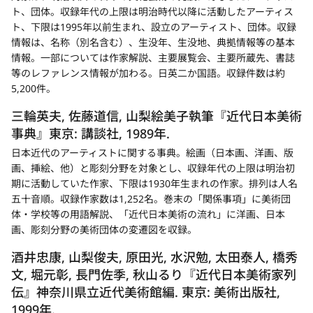
ト、団体。収録年代の上限は明治時代以降に活動したアーティス
ト、下限は1995年以前生まれ、設立のアーティスト、団体。収録
情報は、名称（別名含む）、生没年、生没地、典拠情報等の基本
情報。一部については作家解説、主要展覧会、主要所蔵先、書誌
等のレファレンス情報が加わる。日英二か国語。収録件数は約
5,200件。
三輪英夫, 佐藤道信, 山梨絵美子執筆『近代日本美術
事典』東京: 講談社, 1989年.
日本近代のアーティストに関する事典。絵画（日本画、洋画、版
画、挿絵、他）と彫刻分野を対象とし、収録年代の上限は明治初
期に活動していた作家、下限は1930年生まれの作家。排列は人名
五十音順。収録作家数は1,252名。巻末の「関係事項」に美術団
体・学校等の用語解説、「近代日本美術の流れ」に洋画、日本
画、彫刻分野の美術団体の変遷図を収録。
酒井忠康, 山梨俊夫, 原田光, 水沢勉, 太田泰人, 橋秀
文, 堀元彰, 長門佐季, 秋山るり『近代日本美術家列
伝』神奈川県立近代美術館編. 東京: 美術出版社,
1999年.