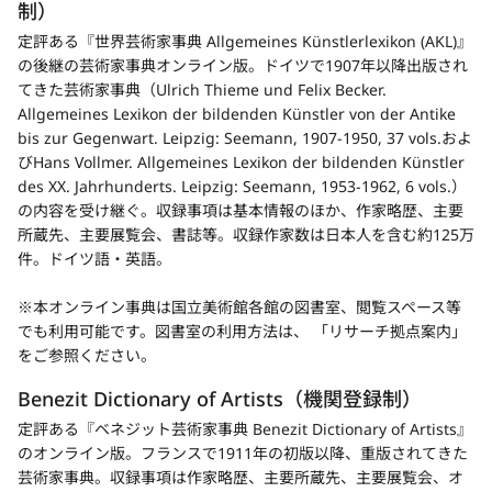
制）
新
定評ある『世界芸術家事典 Allgemeines Künstlerlexikon (AKL)』
規
の後継の芸術家事典オンライン版。ドイツで1907年以降出版され
タ
てきた芸術家事典（Ulrich Thieme und Felix Becker.
ブ
Allgemeines Lexikon der bildenden Künstler von der Antike
bis zur Gegenwart. Leipzig: Seemann, 1907-1950, 37 vols.およ
で
びHans Vollmer. Allgemeines Lexikon der bildenden Künstler
開
des XX. Jahrhunderts. Leipzig: Seemann, 1953-1962, 6 vols.）
く
の内容を受け継ぐ。収録事項は基本情報のほか、作家略歴、主要
所蔵先、主要展覧会、書誌等。収録作家数は日本人を含む約125万
件。ドイツ語・英語。
※本オンライン事典は国立美術館各館の図書室、閲覧スペース等
でも利用可能です。図書室の利用方法は、 「
リサーチ拠点案内
」
新
をご参照ください。
規
Benezit Dictionary of Artists（機関登録制）
タ
新
ブ
定評ある『ベネジット芸術家事典 Benezit Dictionary of Artists』
規
で
のオンライン版。フランスで1911年の初版以降、重版されてきた
開
タ
芸術家事典。収録事項は作家略歴、主要所蔵先、主要展覧会、オ