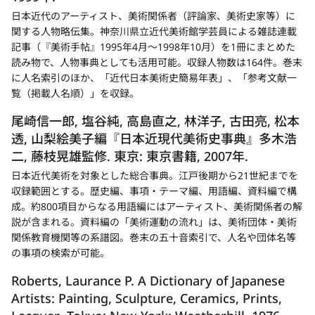
日本近代のアーティスト、美術関係者（評論家、美術史家等）に
関する人物略伝集。神奈川県立近代美術館学芸員による雑誌連載
記事（『美術手帖』1995年4月～1998年10月）を1冊にまとめた
読み物で、人物事典としても活用可能。収録人物数は164件。巻末
に人名索引のほか、「近代日本美術史簡易年表」、「参考文献一
覧（掲載人名順）」を収録。
尾崎信一郎, 塩谷純, 高島直之, 林洋子, 古田亮, 松本
透, 山梨絵美子編『日本近現代美術史事典』多木浩
二, 藤枝晃雄監修. 東京: 東京書籍, 2007年.
日本近代美術を対象とした総合事典。江戸後期から21世紀までを
収録範囲とする。歴史編、事項・テーマ編、用語編、資料編で構
成。約800項目からなる用語編にはアーティスト、美術関係者の解
説が含まれる。資料編の「美術運動の流れ」は、美術団体・美術
関係教育機関等の系譜図。巻末の五十音索引で、人名や団体名等
の事項の検索が可能。
Roberts, Laurance P.
A Dictionary of Japanese
Artists: Painting, Sculpture, Ceramics, Prints,