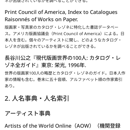
ネが出版されているかを調べることができる。
開
く
Print Council of America, Index to Catalogues
Raisonnés of Works on Paper.
新
版画家・写真家のカタログ・レゾネに特化した書誌データベー
規
ス。アメリカ版画協議会（Print Council of America）による。日
タ
本人を含む。個々のアーティストに関し、どのようなカタログ・
ブ
レゾネが出版されているかを調べることができる。
で
長谷川公之『現代版画世界の100人: カタログ・レ
開
ゾネ全ガイド』東京: 栄光, 1996年.
く
世界の版画家100人の略歴とカタログ・レゾネのガイド。日本人作
家の情報も含む。巻末に五十音順、アルファベット順の作家索引
あり。
2. 人名事典・人名索引
アーティスト事典
Artists of the World Online（AOW）（機関登録