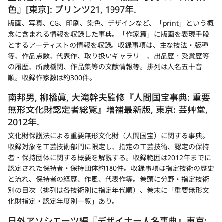
色』[東京]: プリンツ21, 1997年.
版画、写真、CG、印刷、染色、デザインなど、「print」という概
念に含まれる情報を収録した事典。「作家篇」に版画を表現手段
とするアーティストの情報を収録。収録事項は、主な技法・版種
等、作品点数、代表作、取り扱いギャラリー、出品歴・受賞歴等
の履歴、所蔵機関、作品集等の文献情報等。排列は人名五十音
順。収録作家数は約300件。
南邦男, 柳橋眞, 大滝幹夫監修『人間国宝事典: 重要
無形文化財認定者総覧』増補最新版, 東京: 芸艸堂,
2012年.
文化財保護法による重要無形文化財（人間国宝）に関する事典。
収録対象を工芸技術部門に限定し、指定の工芸技術、認定の保持
者・保持団体に関する概要を解説する。収録範囲は2012年までに
認定された保持者・保持団体約180件。収録事項は指定技術の歴史
と流れ、保持者の経歴、作風、代表作等。巻頭に分野・指定技術
別の目次（排列は各技術別に指定年代順）、巻末に「重要無形文
化財指定・認定年度別一覧」あり。
日外アソシエーツ編『デザイナー人名事典』東京: