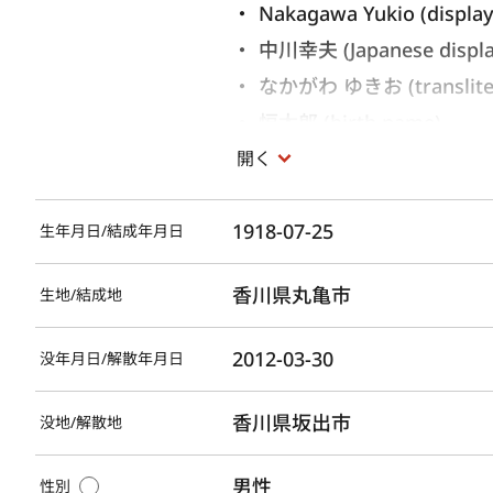
Nakagawa Yukio (displa
中川幸夫 (Japanese displ
なかがわ ゆきお (transliter
恒太郎 (birth name)
開く
1918-07-25
生年月日/結成年月日
香川県丸亀市
生地/結成地
2012-03-30
没年月日/解散年月日
香川県坂出市
没地/解散地
男性
性別