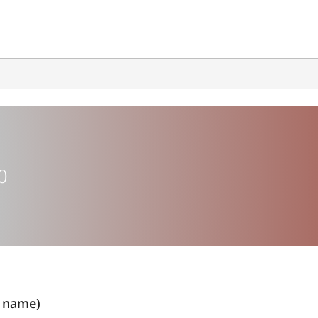
0
 name)