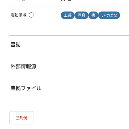
活動領域
工芸
写真
書
いけばな
書誌
外部情報源
典拠ファイル
凡例