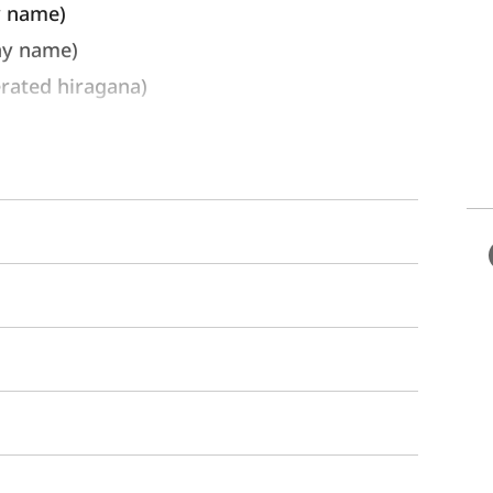
y name) 
ay name)
ated hiragana)