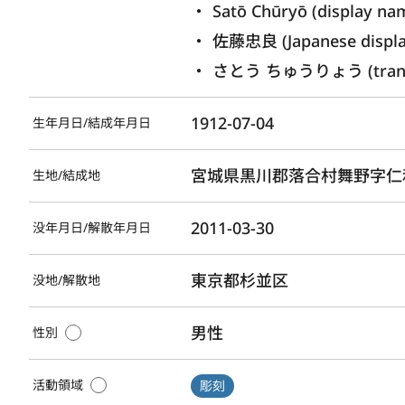
Satō Chūryō (display na
佐藤忠良 (Japanese displ
さとう ちゅうりょう (translit
1912-07-04
生年月日/結成年月日
宮城県黒川郡落合村舞野字仁
生地/結成地
2011-03-30
没年月日/解散年月日
東京都杉並区
没地/解散地
男性
性別
活動領域
彫刻