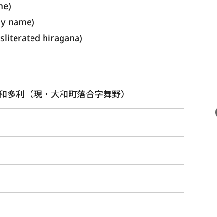
me) 
ay name)
erated hiragana)
和多利（現・大和町落合字舞野）