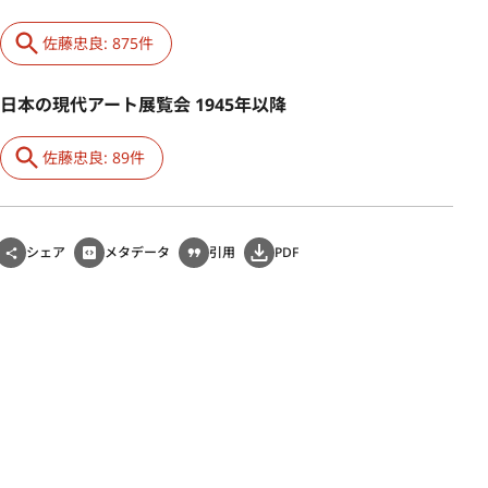
佐藤忠良: 875件
日本の現代アート展覧会 1945年以降
佐藤忠良: 89件
シェア
メタデータ
引用
PDF