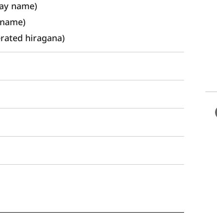
lay name) 
 name)
ated hiragana)