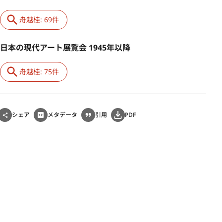
舟越桂: 69件
日本の現代アート展覧会 1945年以降
舟越桂: 75件
シェア
メタデータ
引用
PDF