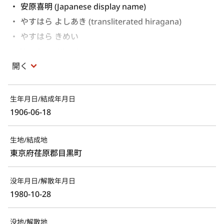
安原喜明 (Japanese display name)
やすはら よしあき (transliterated hiragana)
やすはら きめい 
Yasuhara Kimei 
開く
生年月日/結成年月日
1906-06-18
生地/結成地
東京府荏原郡目黒町
没年月日/解散年月日
1980-10-28
没地/解散地