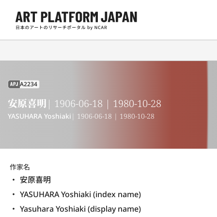
A2234
APJ
安原喜明
| 1906-06-18 | 1980-10-28
YASUHARA Yoshiaki
| 1906-06-18 | 1980-10-28
作家名
安原喜明
YASUHARA Yoshiaki (index name)
Yasuhara Yoshiaki (display name) 