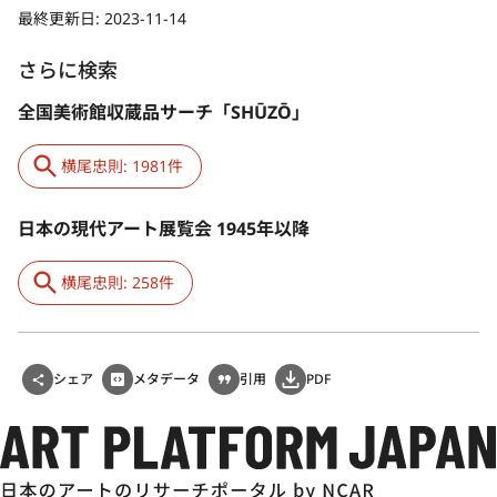
賞大賞受賞。2007年、兵庫県功労者表彰。世田谷区特別文化功労
最終更新日:
2023-11-14
表彰。2008年、小説『ぶるうらんど』（『文學界』連載）で第36
回泉鏡花文学賞受賞。2009年、第5回円空大賞円空賞受賞。2011
さらに検索
年、旭日小綬章受章。2012年、朝日賞受賞。同年、神戸市に横尾
忠則現代美術館開館。同年、「東京1955–1970：新しい前衛」展
全国美術館収蔵品サーチ「SHŪZŌ」
（ニューヨーク近代美術館）。2013年、神戸新聞平和賞受賞。同
年、西脇市名誉市民（第1号）表彰。同年、豊島横尾館（香川県直
横尾忠則: 1981件
島）開館。2014年、全広連日本宣伝賞山名賞受賞。2015年、第27
回高松宮殿下記念世界文化賞受賞。2016年、『言葉を離れる』
（青土社、2015年）で第32回講談社エッセイ賞受賞。2020年、東
日本の現代アート展覧会 1945年以降
京都名誉都民顕彰。2021年、愛知県美術館他で大規模回顧展
「GENKYO 横尾忠則 原郷から幻境へ、そして現況は?」を開催。
横尾忠則: 258件
2023年、東京国立博物館表慶館で「横尾忠則 寒山拾得」展が開催
される。
（安來 正博）（掲載日：2023-09-11）
シェア
メタデータ
引用
PDF