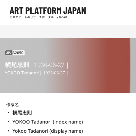
A2050
APJ
横尾忠則
| 1936-06-27 |
YOKOO Tadanori
| 1936-06-27 |
作家名
横尾忠則
YOKOO Tadanori (index name)
Yokoo Tadanori (display name) 