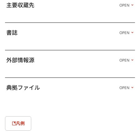
業デザイン賞受賞。1966年、三島由紀夫の「終わりの美学」
主要収蔵先
OPEN
（『女性自身』連載）の挿画を担当。同年、「劇団状況劇場」を
主宰する唐十郎を知る。《腰巻お仙（劇団状況劇場）》のポスタ
ーを制作。1967年、ニューヨーク近代美術館がポスター14点を収
蔵。1968年、大島渚監督の映画「新宿泥棒日記」に主演。1969
書誌
OPEN
年、第6回パリ青年ビエンナーレ版画部門グランプリ受賞。以後、
国内外の数多くの公募展で受賞を重ねる。1970年、日本万国博覧
会「せんい館」のパヴィリオンをデザイン。1972年、ニューヨー
ク近代美術館で個展。以後、国内外の数多くの美術館で個展を開
外部情報源
OPEN
催。1974年、第9回東京国際版画ビエンナーレで兵庫県立近代美
術館賞受賞。1981年、いわゆる「画家宣言」を行ない、以後〈多
次元絵画〉、〈赤の絵画〉、〈Y字路〉、〈寒山拾得〉シリーズな
ど、多くの絵画作品を発表する。1984年、ベルギー国立20世紀バ
典拠ファイル
OPEN
レエ団（モーリス・ベジャール主宰）ミラノ・スカラ座公演「デ
ィオニソス」の舞台美術を担当。1987年、兵庫県文化賞受賞。
1989年、第4回アジア・アート・ビエンナーレ・バングラデシュ
で名誉賞受賞。1995年、第36回毎日芸術賞受賞。1997年、ニュー
ヨークADCで金賞を受賞し、2000年、同殿堂入りを果たす。2001
凡例
年、紫綬褒章受章。2002年、多摩美術大学大学院教授となる（–
2004年）。2004年、紺綬褒章受章。2006年、日本文化デザイン