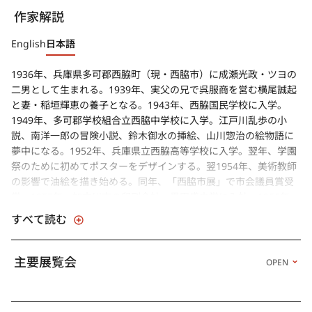
作家解説
English
日本語
1936年、兵庫県多可郡西脇町（現・西脇市）に成瀬光政・ツヨの
二男として生まれる。1939年、実父の兄で呉服商を営む横尾誠起
と妻・稲垣輝恵の養子となる。1943年、西脇国民学校に入学。
1949年、多可郡学校組合立西脇中学校に入学。江戸川乱歩の小
説、南洋一郎の冒険小説、鈴木御水の挿絵、山川惣治の絵物語に
夢中になる。1952年、兵庫県立西脇高等学校に入学。翌年、学園
祭のために初めてポスターをデザインする。翌1954年、美術教師
の影響で油絵を描き始める。同年、「西脇市展」で市会議員賞受
賞。1955年、加古川市の印刷会社・黒田盛文堂に入社。1956年、
神戸新聞社に入社。1957年、谷泰江と結婚。1958年、「第8回日
すべて読む
宣美展」で奨励賞受賞、会員に推挙。1959年、大阪のナショナル
宣伝研究所に入社。翌年の東京移転に伴い上京。1960年、日本デ
ザインセンターに入社（–1964年）。1961年、田中一光の紹介に
主要展覧会
OPEN
より京都勤労者音楽協議会のポスターを制作。1962年、東京アー
トディレクターズクラブ（ADC）銀賞受賞。1965年、初個展会場
（吉田画廊、東京）で三島由紀夫と出会う。同年、第11回毎日産