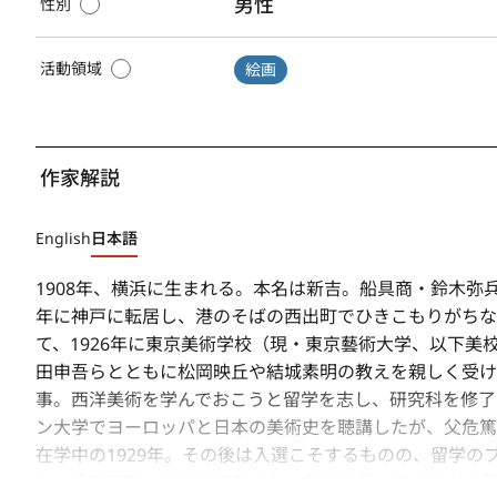
男性
性別
活動領域
絵画
作家解説
English
日本語
1908年、横浜に生まれる。本名は新吉。船具商・鈴木弥
年に神戸に転居し、港のそばの西出町でひきこもりがちな
て、1926年に東京美術学校（現・東京藝術大学、以下
田申吾らとともに松岡映丘や結城素明の教えを親しく受け
事。西洋美術を学んでおこうと留学を志し、研究科を修了
ン大学でヨーロッパと日本の美術史を聴講したが、父危篤
在学中の1929年。その後は入選こそするものの、留学
た。終戦間際、37歳で召集され、訓練を受けるさなかに