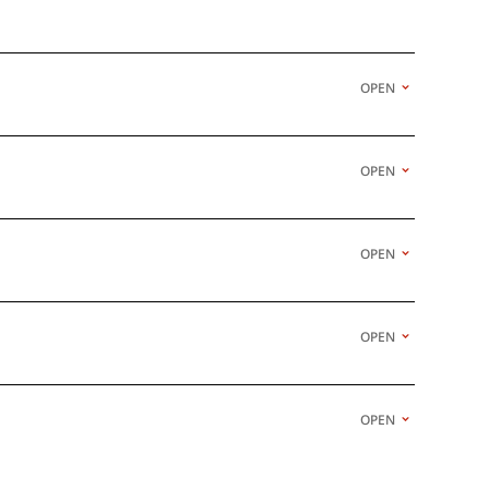
まな主題に取り組んでいた。作風は、一方では緻密
OPEN
純化した作風があり、後者は新時代の表現を探求し
た。戦後、東山は作風をいったん前者に戻し再出発
7年、東京国立近代美術館）は第3回日本美術院展
OPEN
た。そして1950年、第6回日展に発表した《道》
の好評を得て、当代を担う新進の日本画家として注
OPEN
る創造美術が「世界性に立脚する日本絵画の創造」を
団体に東山は加わらず、日展にとどまって自身の作
OPEN
、簡潔な構図、単純化された形態、静謐さを感じさ
感をにじませるものである。こうした作画傾向は
、《青響》（1960年、東京国立近代美術館）、《雪降
に示された。この間、1955年に第11回日展に出品し
OPEN
術院賞を受賞、1959年に宮内庁から東宮御所の壁画
に1965年には日本芸術院会員に任命され、同年に日