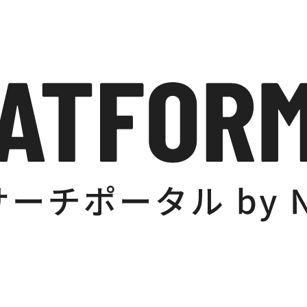
旅行を果たし、その成果を「東山魁夷 北欧風景画展」
962年、東京国立近代美術館）、《白夜光》（1965
、川端康成からの示唆により一転して日本の風景に主題
に日本の海景を描き、「京洛四季展」（1968年、銀座
京）、《花明り》（大和証券グループ本社、東京）等、
9年に第10回毎日芸術大賞を受賞、また同年文化勲章
された東山は、熟慮の末にこの障壁画制作を決意した。
選び、第1期障壁画《山雲》、《濤声》を1975年
山暁雲》、《揚州薫風》、《桂林月宵》を1980年に
献。東山は第2期障壁画において初めて水墨画に挑戦
りの人生を制作と社会への貢献に捧げた。国内外から
品から複製画やリトグラフの作成を許可して得られ