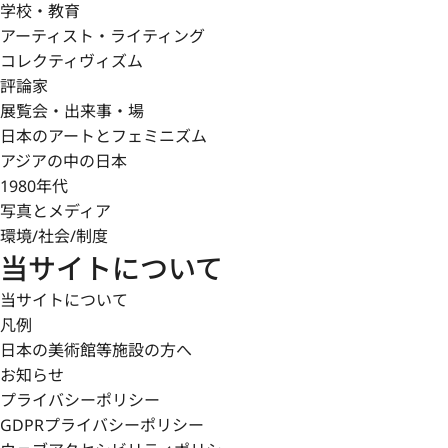
学校・教育
（鶴見 香織）（掲載日：2023-09-11）
アーティスト・ライティング
コレクティヴィズム
註1
評論家
「ゆうぼし」の読みは『東山魁夷全作品集』（求龍堂, 20
展覧会・出来事・場
術館による。
日本のアートとフェミニズム
アジアの中の日本
1980年代
写真とメディア
環境/社会/制度
当サイトについて
当サイトについて
凡例
日本の美術館等施設の方へ
お知らせ
プライバシーポリシー
GDPRプライバシーポリシー