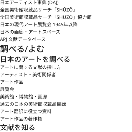
日本アーティスト事典 (DAJ)
た資金をユネスコ芸術賞の創設やボストン美術館の日本絵
全国美術館収蔵品サーチ「SHŪZŌ」
戸が被災した阪神淡路大震災では、いちはやく復興への義
全国美術館収蔵品サーチ「SHŪZŌ」協力館
ると、かつて描いたスケッチをもとに、現実の風景にとらわ
日本の現代アート展覧会 1945年以降
年、《夕星[ゆうぼし]》（長野県立美術館）(註1)を未完
日本の画廊・アートスペース
APJ 文献データベース
かつて《残照》が敗戦後の日本人の心境に寄り添い、《道
調べる/よむ
気に合致したことが示すように、東山は愚直に風景を描き
る人々と思いや物語を共有しようとした。文筆にも優れた
日本のアートを調べる
いは芸術について、自然について膨大な文章を綴った。そ
アートに関する文献の探し方
作品を一般へ広く開く役割を果たした。とりわけ、唐招提
アーティスト・美術関係者
た連載「唐招提寺への道」とともに注目を集め、東山を国
アート作品
山魁夷画文集』全10巻（新潮社1978–79年）や、数多
展覧会
らない若い世代に、東山の思いを伝えている。
美術館・博物館・画廊
過去の日本の美術館収蔵品目録
なお、東山は生前、1969年に日展出品作等の代表作を
アート翻訳に役立つ資料
1987年に家蔵の本制作、習作、スケッチ、下図等を一
アート作品の著作権
し、それらを常設展示するための東山魁夷館が建てられて
文献を知る