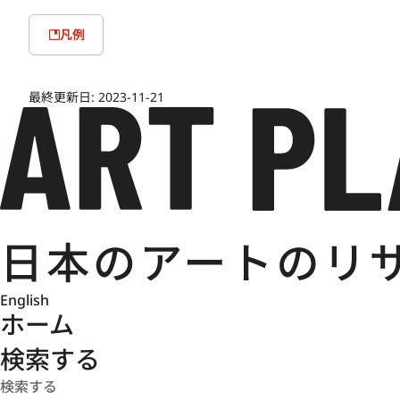
展の理事にも就任した。
凡例
こうした社会的な評価を背景に、1962年には北欧へ取材
（1963年、日本橋髙島屋、東京）に発表し、《映象》（1
最終更新日:
2023-11-21
年、東京国立近代美術館）等に表した。1965年からは
を移し、皇居新宮殿の大壁画《朝明けの潮》（1968年）
松屋、東京）に《年暮る》（1968年、山種美術館、東
京都で取材した連作を発表した。この年の業績により196
を受章し、文化功労者としても顕彰された。
1970年の暮れ、唐招提寺御影堂（奈良）の揮毫を打診
唐招提寺と鑑真和上についての研究を始め、山と海を主題に
に完成。続いて中国への取材旅行を経て、第2期障壁画《黄
English
完成させた。1981年には鑑真和上像厨子絵《瑞光》を奉
ホーム
している。
検索する
10年をかけた唐招提寺御影堂の揮毫を終えた東山は、残
の要請で次々と開かれる回顧展に尽力し、また、自身の作