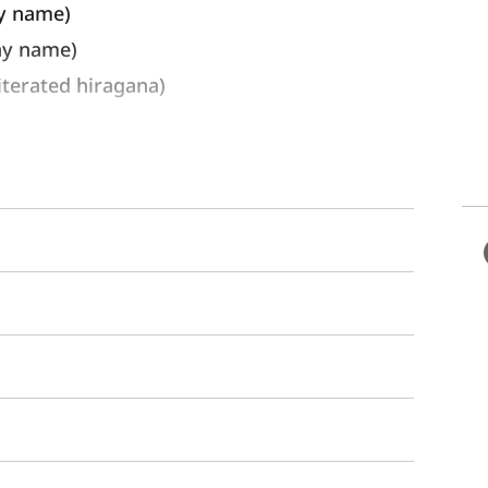
y name) 
ay name)
rated hiragana)