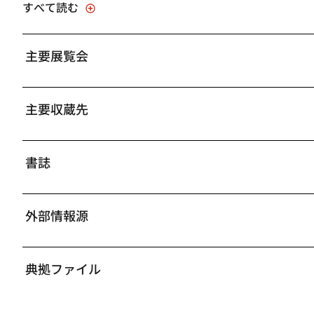
すべて読む
をした。
戦前は人物、郊外風景、放牧地の馬、山岳風景などさまざ
主要展覧会
で穏健な洋画風、他方で太い輪郭線を用いてモチーフを単
た美術団体、日本画院や大日美術院等の出品作で試みられ
する。千葉県君津市の鹿野山頂で取材した《残照》（194
主要収蔵先
（日展）で特選となり、東山が世に知られるきっかけとなっ
（東京国立近代美術館）が、識者のみならず広く一般から
目されることとなった。
書誌
それより前、1948年1月には現在の創画会の前身にあた
目標に掲げ創立された。かつての級友たちも参加したこの
外部情報源
風を掘り下げてゆく。それは写生を基盤に再現描写を離れ
せる色彩で画面を再構築し、そのなかにしみじみとした情
《道》以降、《秋翳》（1958年、東京国立近代美術館）
典拠ファイル
る》（1961年、東京国立近代美術館）といった作品に顕著
た《光昏》（日本芸術院、東京）により翌年第12回日本芸
制作を依頼され翌年《日月四季図》を完成している。さら