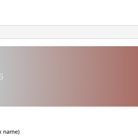
6
x name)