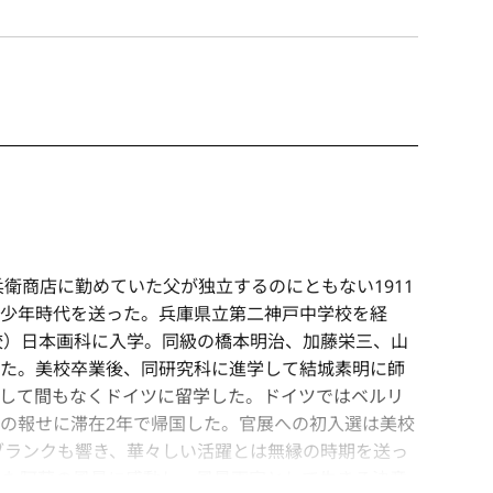
兵衛商店に勤めていた父が独立するのにともない1911
少年時代を送った。兵庫県立第二神戸中学校を経
美校）日本画科に入学。同級の橋本明治、加藤栄三、山
た。美校卒業後、同研究科に進学して結城素明に師
して間もなくドイツに留学した。ドイツではベルリ
の報せに滞在2年で帰国した。官展への初入選は美校
のブランクも響き、華々しい活躍とは無縁の時期を送っ
見た阿蘇の風景に感動し、風景画家として生きる決意