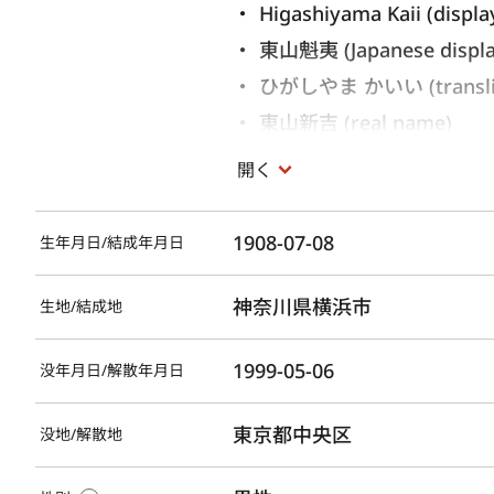
Higashiyama Kaii (displa
東山魁夷 (Japanese displ
ひがしやま かいい (translite
東山新吉 (real name)
ひがしやま しんきち 
開く
1908-07-08
生年月日/結成年月日
神奈川県横浜市
生地/結成地
1999-05-06
没年月日/解散年月日
東京都中央区
没地/解散地