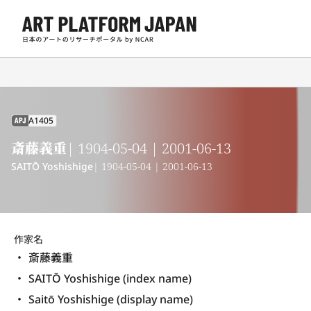
A1405
APJ
斎藤義重
| 1904-05-04 | 2001-06-13
SAITŌ Yoshishige
| 1904-05-04 | 2001-06-13
作家名
斎藤義重
SAITŌ Yoshishige (index name)
Saitō Yoshishige (display name) 