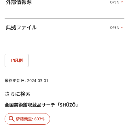
った大辻の自宅兼スタジオに寄寓する。大辻のスタジオで制作し
外部情報源
OPEN
た《あほんだらめ》を1948年の第1回モダンアートクラブ展に出
品。戦争中に感じた社会の不条理を抽象化した喜劇的人物像とし
て描く。
典拠ファイル
OPEN
1954年、貧困と原因不明の病のため千葉県浦安で療養生活を送
り、再び制作を中断。この頃、大辻清司、山口勝弘、瀧口修造、
福島秀子ら実験工房のメンバーと交友する。健康の回復とともに
制作を再開させた斎藤は、浦安の漁港でのスケッチをもとに、の
ちに《漁村》（1956年、神奈川県立近代美術館）を制作する。
凡例
1957年、第4回日本国際美術展に出品した《鬼》（1957年、神奈
川県立近代美術館）がK氏賞を受賞。同年、「今日の新人57年
展」の新人賞となり、一躍脚光を浴びる。翌年、瀧口修造の紹介
最終更新日:
2024-03-01
により東京画廊で初の個展を開催。以後、没年まで東京画廊での
個展を13回にわたって開催することとなった。
さらに検索
1959年の第5回サンパウロ・ビエンナーレ、翌年の第30回ヴェネ
全国美術館収蔵品サーチ「SHŪZŌ」
ツィア・ビエンナーレと国際展への出品を重ね、この年のグッゲ
ンハイム国際美術賞展で優秀賞を受賞するなど、国際的な評価を
斎藤義重: 603件
得ていく。ヴェネツィア・ビエンナーレにあわせて渡欧した際、
ミラノでルーチョ・フォンタナのアトリエを訪ねたことは、それ