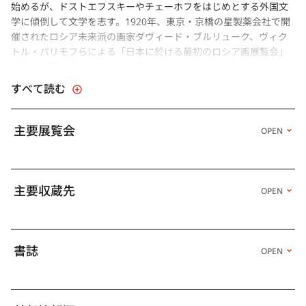
始めるが、ドストエフスキーやチェーホフをはじめとする外国文
学に傾倒して文学を志す。1920年、東京・京橋の星製薬会社で開
催されたロシア未来派の画家ダヴィード・ブルリューク、ヴィク
トル・パリモフらによる「日本に於ける最初のロシア画展覧会」
を見て衝撃を受ける。ロシア構成主義やダダイズムなど、ヨーロ
ッパからの新潮流と1923年に村山知義らによって結成されたマヴ
すべて読む
ォの影響により前衛的な芸術活動への関心を深めた。早くから立
体造形を試み、二科展にレリーフ状の作品を出品するが受け入れ
られず、1933年、阿部金剛、古賀春江、峰岸義一、東郷青児らに
主要展覧会
OPEN
よるアヴァンガルド洋画研究所に入所して、桂ユキ子、金煥基ら
と出会う。1936年、《出立》、《アブストラクト》（いずれも所
在不明）が第23回二科展に初入選を果たす。1938年、山本敬輔、
高橋迪章らと絶対象派協会を結成。また、二科会内の前衛的な傾
主要収蔵先
OPEN
向の作家たちによって結成された九室会の会員となり、翌年の第1
回九室会展、1940年の第1回美術文化協会展に合板による作品を
発表した。
書誌
OPEN
戦中は雑誌の編集に携わり、一時美術から離れる。空襲で滝野川
の自宅アパートが焼け、それまでの作品や家財を失った斎藤は、
戦後、復員してまもない写真家・大辻清司と知り合い、新宿にあ