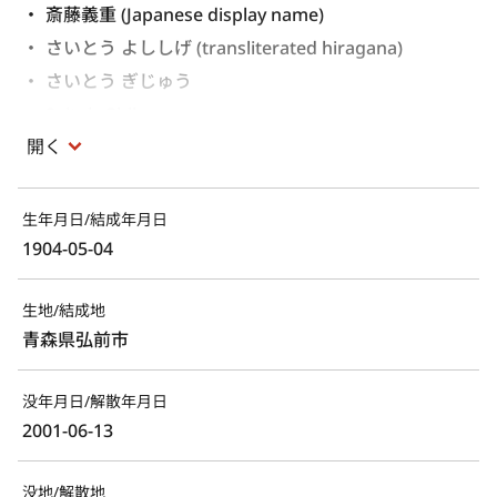
斎藤義重 (Japanese display name)
さいとう よししげ (transliterated hiragana)
さいとう ぎじゅう 
Saitoh Ghiju 
開く
Saitō Gijū 
生年月日/結成年月日
1904-05-04
生地/結成地
青森県弘前市
没年月日/解散年月日
2001-06-13
没地/解散地