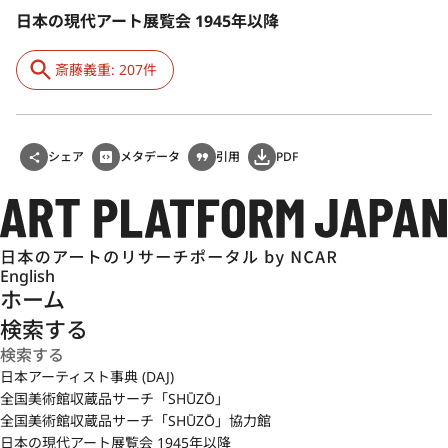
まで抱いていた絵画の平面性への問題意識を明確化させるきっか
日本の現代アート展覧会 1945年以降
けとなった。帰国後、斎藤は木製パネルに絵筆の代わりに電動ド
リルを用いて線や点、円といった条痕を刻んだ作品に取り組む。
斎藤義重: 207件
基本色を赤、白、青、黒の4色に限定した画面には、作家の意図と
電動ドリルによる偶発性が一体となった独特なリズムと動きが生
み出された。さらに1964年からは、戦前に発表していたベニヤ板
によるレリーフ状の形体に電動ドリルによる条痕が加わった《作
シェア
メタデータ
引用
PDF
品2》（1964年、福岡市美術館）、《作品4》（1964年、東京国立
近代美術館）へと展開していく。
1960年代半ば以降からは作品のなかに動きを取り入れ、作品に可
動部分を伴う《ペンチ》（1967年、宮城県美術館他）、《クレー
English
ン》（1967年、東京都現代美術館他）を制作。1973年の東京画廊
ホーム
での連続回顧展を機に空襲で焼失した戦前作の再制作を行い、発
表時《作品》だった合板によるレリーフ状の作品のタイトルを
検索する
《トロウッド》（横浜美術館他）と名付けた。
日本アーティスト事典 (DAJ)
1970年代に入ると、白木を組み合わせた三次元の作品を制作。
全国美術館収蔵品サーチ「SHŪZŌ」
1980年代の〈四つの位置〉や〈反対称〉シリーズでは、均衡ある
全国美術館収蔵品サーチ「SHŪZŌ」協力館
いはポジとネガの関係を追求し、さらに、1983年からはじまる
日本の現代アート展覧会 1945年以降