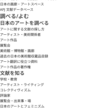
〈複合体〉シリーズでは、色彩の持つ叙情性を排除する観点か
日本の画廊・アートスペース
ら、黒く塗装した木材を用い、平面、立体の垣根を越え、周囲の
APJ 文献データベース
空間との流動的な関係を持つよりスケールの大きな作品へと拡大
調べる/よむ
していく。1990年代後半においては、空間に加え時間の要素を意
日本のアートを調べる
識したインスタレーションへと展開。2000年には越後妻有トリエ
ンナーレに出品するなど、晩年まで精力的な活動を続けたが、
アートに関する文献の探し方
2001年6月13日、97歳で永眠。
アーティスト・美術関係者
アート作品
制作において物質と存在を問う姿勢を貫いた斎藤義重は、戦後の
展覧会
日本の現代美術のパイオニアとして美術界を牽引する一方、1964
美術館・博物館・画廊
年には多摩美術大学（東京）の教授に就任したほか、「Bゼミ」、
過去の日本の美術館収蔵品目録
東京芸術専門学校（TSA）の講師を務めるなど次世代のアーティス
アート翻訳に役立つ資料
トの指導にも力を注いだ教育者としての一面も持ち、関根伸夫、
アート作品の著作権
吉田克朗、成田克彦、小清水漸、菅木志雄ら「もの派」の作家へ
文献を知る
大きな影響を与えたことでも知られる。
学校・教育
アーティスト・ライティング
1998年に入善町下山芸術の森 発電所美術館（富山）で開催の「斎
コレクティヴィズム
藤義重展」の際、評論家の中原佑介の発案により「義重」を「ぎ
評論家
じゅう」と音読みにした「GHIJU」と表記することとし、1999年
展覧会・出来事・場
の生前最後の個展となった神奈川県立近代美術館の鎌倉館での
日本のアートとフェミニズム
「斎藤義重展」においても新作《14 to》に「G. Saitoh」とサイン