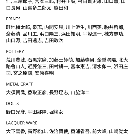
作, 三岸節子, 宮本三郎, 村井正誠, 村田簣史雄, 山口薫, 山
口長男, 山喜多二郎太, 脇田和
PRINTS
畦地梅太郎, 泉茂, 内間安瑆, 川上澄生, 川西英, 駒井哲郎,
斎藤清, 品川工, 浜口陽三, 浜田知明, 平塚運一, 棟方志功,
山口源, 吉田遠志, 吉田政次
POTTERY
荒川豊蔵, 石黒宗麿, 加藤土師萌, 加藤嶺男, 金重陶陽, 北大
路魯山人, 近藤悠三, 田村耕一, 富本憲吉, 清水卯一, 浜田庄
司, 宮之原謙, 安原喜明
METAL CRAFT
大須賀喬, 香取正彦, 長野垤志, 山脇洋二
DOLLS
野口光彦, 平田郷陽, 堀柳女
LACQUER WARE
大下雪香, 高野松山, 佐治賢使, 番浦省吾, 前大峰, 山崎覚太