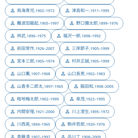
鳥海青児
,
津高和一
,
1902–1972
1911–1995
難波田龍起
,
野口彌太郎
,
1905–1997
1899–1976
林武
,
福沢一郎
,
1896–1975
1898–1992
前田常作
,
三岸節子
,
1926–2007
1905–1999
宮本三郎
,
村井正誠
,
1905–1974
1905–1999
山口薫
,
山口長男
,
1907–1968
1902–1983
山喜多二郎太
,
脇田和
,
1897–1965
1908–2005
畦地梅太郎
,
泉茂
,
1902–1999
1922–1995
内間安瑆
,
川上澄生
,
1921–2000
1895–1972
川西英
,
駒井哲郎
,
1894–1965
1920–1976
斎藤清
,
品川工
,
1907–1997
1908–2009