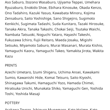
Aso Saburo, Itozono Wasaburo, Ujiyama Teppei, Umehara
Ryuzaburo, Enokido Shoe, Ebihara Kinosuke, Okada Kenzo,
Ono Tadahiro, Kazuki Yasuo, Kawabata Minoru, Kojima
Zensaburo, Saito Yoshishige, Sano Shigejiro, Sugimoto
Kenkichi, Sugimata Tadashi, Suda Kunitaro, Tazaki Hirosuke,
Tanaka Akira, Tanaka Takashi, Chokai Seiji, Tsutaka Waichi,
Nambata Tatsuoki, Noguchi Yataro, Hayashi Takeshi,
Fukuzawa Ichiro, Fujii Reitaro, Maeda Josaku, Migishi
Setsuko, Miyamoto Saburo, Murai Masanari, Murata Kishio,
Yamaguchi Kaoru, Yamaguchi Takeo, Yamakita Jirota, Wakita
Kazu
PRINTS
Azechi Umetaro, Izumi Shigeru, Uchima Ansei, Kawakami
Sumio, Kawanishi Hide, Komai Tetsuro, Saito Kiyoshi,
Shinagawa Takumi, Hamaguchi Yozo, Hamada Chimei,
Hiratsuka Unichi, Munakata Shiko, Yamaguchi Gen, Yoshida
Toshi, Yoshida Masaji
POTTERY
Arakawa Toyozo, Ishiguro Munemaro, Kato Hajime, Kato