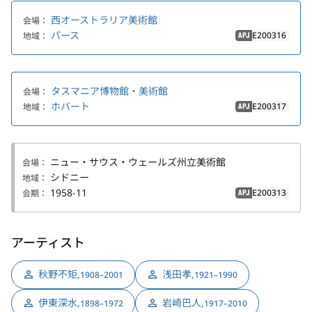
西オーストラリア美術館
会場：
パース
E200316
地域：
APJ
タスマニア博物館・美術館
会場：
ホバート
E200317
地域：
APJ
ニュー・サウス・ウェールズ州立美術館
会場：
シドニー
地域：
1958-11
E200313
会期：
APJ
アーティスト
秋野不矩
,
浅田孝
,
1908–2001
1921–1990
伊東深水
,
岩崎巴人
,
1898–1972
1917–2010