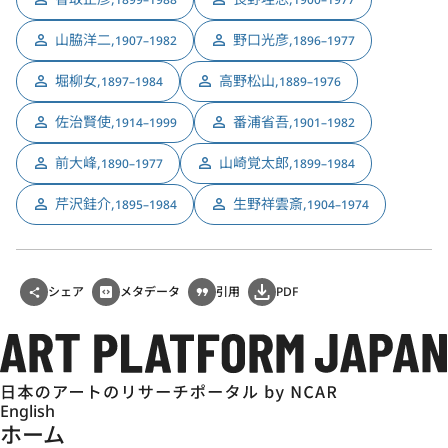
山脇洋二
,
野口光彦
,
1907–1982
1896–1977
堀柳女
,
高野松山
,
1897–1984
1889–1976
佐治賢使
,
番浦省吾
,
1914–1999
1901–1982
前大峰
,
山崎覚太郎
,
1890–1977
1899–1984
芹沢銈介
,
生野祥雲斎
,
1895–1984
1904–1974
シェア
メタデータ
引用
PDF
English
ホーム