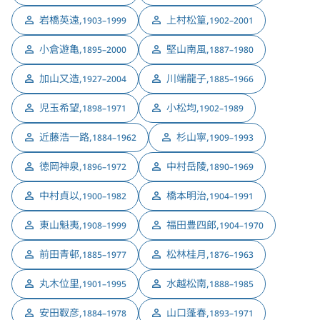
岩橋英遠
,
上村松篁
,
1903–1999
1902–2001
小倉遊亀
,
堅山南風
,
1895–2000
1887–1980
加山又造
,
川端龍子
,
1927–2004
1885–1966
児玉希望
,
小松均
,
1898–1971
1902–1989
近藤浩一路
,
杉山寧
,
1884–1962
1909–1993
徳岡神泉
,
中村岳陵
,
1896–1972
1890–1969
中村貞以
,
橋本明治
,
1900–1982
1904–1991
東山魁夷
,
福田豊四郎
,
1908–1999
1904–1970
前田青邨
,
松林桂月
,
1885–1977
1876–1963
丸木位里
,
水越松南
,
1901–1995
1888–1985
安田靫彦
,
山口蓬春
,
1884–1978
1893–1971