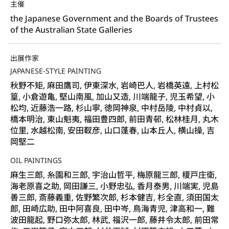
主催
the Japanese Government and the Boards of Trustees
of the Australian State Galleries
出展作家
JAPANESE-STYLE PAINTING
秋野不矩, 麻田鷹司, 伊東深水, 岩崎巴人, 岩橋英遠, 上村松
篁, 小倉遊亀, 堅山南風, 加山又造, 川端龍子, 児玉希望, 小
松均, 近藤浩一路, 杉山寧, 徳岡神泉, 中村岳陵, 中村貞以,
橋本明治, 東山魁夷, 福田豊四郎, 前田青邨, 松林桂月, 丸木
位里, 水越松南, 安田靫彦, 山口蓬春, 山本丘人, 横山操, 吉
岡堅二
OIL PAINTINGS
麻生三郎, 糸園和三郎, 宇治山哲平, 梅原龍三郎, 榎戸庄衛,
海老原喜之助, 岡田謙三, 小野忠弘, 香月泰男, 川端実, 児島
善三郎, 斎藤義重, 佐野繁次郎, 杉本健吉, 杉全直, 須田国太
郎, 田崎広助, 田中阿喜良, 田中岑, 鳥海青児, 津高和一, 難
波田龍起, 野口弥太郎, 林武, 福沢一郎, 藤井令太郎, 前田常