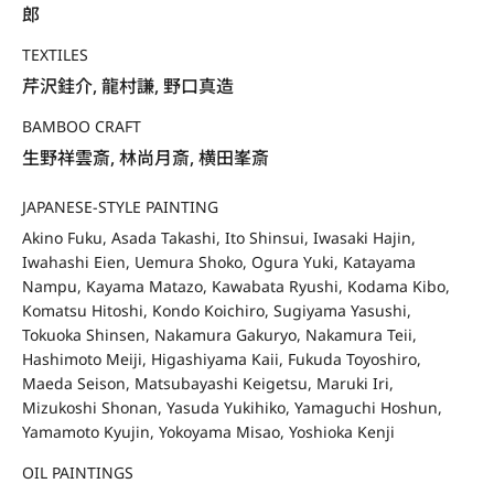
郎
TEXTILES
芹沢銈介, 龍村謙, 野口真造
BAMBOO CRAFT
生野祥雲斎, 林尚月斎, 横田峯斎
JAPANESE-STYLE PAINTING
Akino Fuku, Asada Takashi, Ito Shinsui, Iwasaki Hajin,
Iwahashi Eien, Uemura Shoko, Ogura Yuki, Katayama
Nampu, Kayama Matazo, Kawabata Ryushi, Kodama Kibo,
Komatsu Hitoshi, Kondo Koichiro, Sugiyama Yasushi,
Tokuoka Shinsen, Nakamura Gakuryo, Nakamura Teii,
Hashimoto Meiji, Higashiyama Kaii, Fukuda Toyoshiro,
Maeda Seison, Matsubayashi Keigetsu, Maruki Iri,
Mizukoshi Shonan, Yasuda Yukihiko, Yamaguchi Hoshun,
Yamamoto Kyujin, Yokoyama Misao, Yoshioka Kenji
OIL PAINTINGS