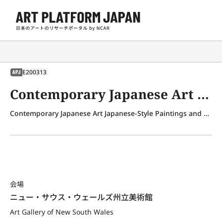
E200313
APJ
Contemporary Japanese Art Japanese-Style Paintings and Oil Paintings, Prints, Pottery, Metalwork, Dolls, Lacquer Ware, Textiles and Bamboo Crafts
Contemporary Japanese Art Japanese-Style Paintings and Oil Paintings, Prints, Pottery, Metalwork, Dolls, Lacquer Ware, Textiles and Bamboo Crafts
会場
ニュー・サウス・ウェールズ州立美術館
Art Gallery of New South Wales