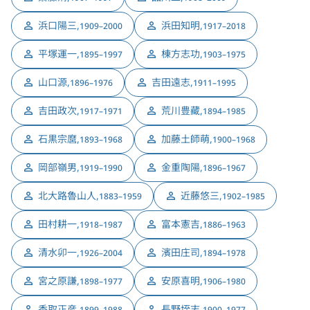
浜口陽三
,
浜田知明
,
1909–2000
1917–2018
平塚運一
,
棟方志功
,
1895–1997
1903–1975
山口源
,
吉田遠志
,
1896–1976
1911–1995
吉田政次
,
荒川豊藏
,
1917–1971
1894–1985
石黒宗麿
,
加藤土師萌
,
1893–1968
1900–1968
岡部嶺男
,
金重陶陽
,
1919–1990
1896–1967
北大路魯山人
,
近藤悠三
,
1883–1959
1902–1985
田村耕一
,
富本憲吉
,
1918–1987
1886–1963
清水卯一
,
濱田庄司
,
1926–2004
1894–1978
宮之原謙
,
安原喜明
,
1898–1977
1906–1980
香取正彦
,
長野垤志
,
1899–1988
1900–1977