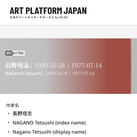
A1700
APJ
長野垤志
| 1900-10-28 | 1977-07-14
NAGANO Tetsushi
| 1900-10-28 | 1977-07-14
作家名
長野垤志
NAGANO Tetsushi (index name)
Nagano Tetsushi (display name) 