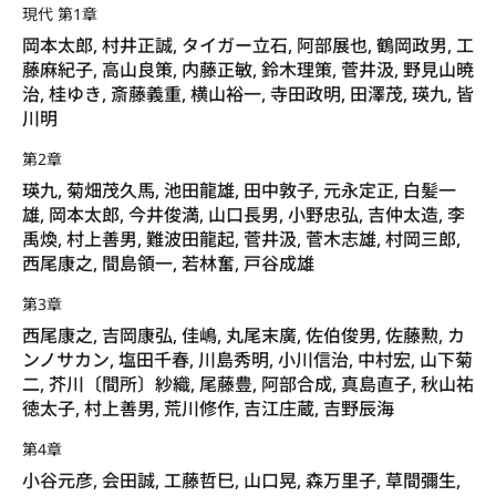
現代 第1章
岡本太郎, 村井正誠, タイガー立石, 阿部展也, 鶴岡政男, 工
藤麻紀子, 高山良策, 内藤正敏, 鈴木理策, 菅井汲, 野見山暁
治, 桂ゆき, 斎藤義重, 横山裕一, 寺田政明, 田澤茂, 瑛九, 皆
川明
第2章
瑛九, 菊畑茂久馬, 池田龍雄, 田中敦子, 元永定正, 白髪一
雄, 岡本太郎, 今井俊満, 山口長男, 小野忠弘, 吉仲太造, 李
禹煥, 村上善男, 難波田龍起, 菅井汲, 菅木志雄, 村岡三郎,
西尾康之, 間島領一, 若林奮, 戸谷成雄
第3章
西尾康之, 吉岡康弘, 佳嶋, 丸尾末廣, 佐伯俊男, 佐藤勲, カ
ンノサカン, 塩田千春, 川島秀明, 小川信治, 中村宏, 山下菊
二, 芥川〔間所〕紗織, 尾藤豊, 阿部合成, 真島直子, 秋山祐
徳太子, 村上善男, 荒川修作, 吉江庄蔵, 吉野辰海
第4章
小谷元彦, 会田誠, 工藤哲巳, 山口晃, 森万里子, 草間彌生,