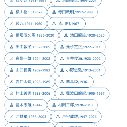
桂ゆき
,
斎藤義重
,
1913–1991
1904–2001
横山裕一
,
寺田政明
,
1967–
1912–1989
瑛九
,
皆川明
,
1911–1960
1967–
菊畑茂久馬
,
池田龍雄
,
1935–2020
1928–2020
田中敦子
,
元永定正
,
1932–2005
1922–2011
白髪一雄
,
今井俊満
,
1924–2008
1928–2002
山口長男
,
小野忠弘
,
1902–1983
1913–2001
吉仲太造
,
李禹煥
,
1928–1985
1936–
村上善男
,
難波田龍起
,
1933–2006
1905–1997
菅木志雄
,
村岡三郎
,
1944–
1928–2013
若林奮
,
戸谷成雄
,
1936–2003
1947–2026