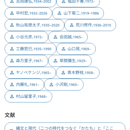
吉岡康弘
,
塩田千春
,
1934–2002
1972–
中村宏
,
山下菊二
,
1932–2026
1919–1986
秋山祐徳太子
,
荒川修作
,
1935–2020
1936–2010
小谷元彦
,
会田誠
,
1972–
1965–
工藤哲巳
,
山口晃
,
1935–1990
1969–
森万里子
,
草間彌生
,
1967–
1929–
ヤノベケンジ
,
青木野枝
,
1965–
1958–
内藤礼
,
小沢剛
,
1961–
1965–
村山留里子
,
1968–
文献
縄文と現代〈二つの時代をつなぐ『かたち』と『ここ