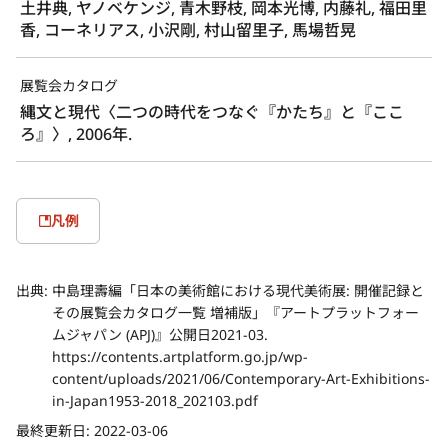
土井典, ヤノベケンジ, 青木野枝, 岡本光博, 内藤礼, 福田里
香, コーネリアス, 小沢剛, 村山留里子, 馬場哲晃
展覧会カタログ
縄文と現代〈二つの時代をつなぐ『かたち』と『ここ
ろ』〉, 2006年.
凡例
出典:
中島理壽編「日本の美術館における現代美術展: 開催記録と
その展覧会カタログ一覧 増補版」『アートプラットフォー
ムジャパン (APJ)』公開日2021-03.
https://contents.artplatform.go.jp/wp-
content/uploads/2021/06/Contemporary-Art-Exhibitions-
in-Japan1953-2018_202103.pdf
最終更新日:
2022-03-06