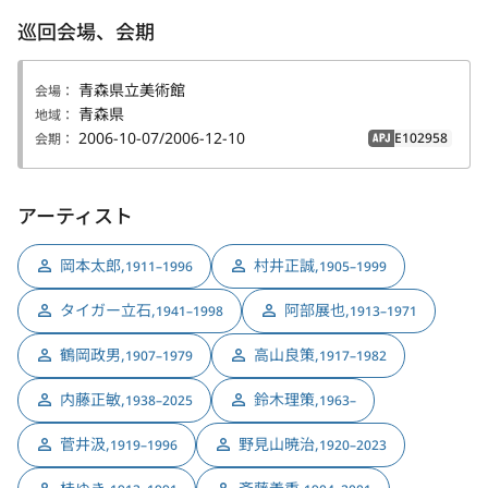
巡回会場、会期
青森県立美術館
会場：
青森県
地域：
2006-10-07/2006-12-10
E102958
会期：
APJ
アーティスト
岡本太郎
,
村井正誠
,
1911–1996
1905–1999
タイガー立石
,
阿部展也
,
1941–1998
1913–1971
鶴岡政男
,
高山良策
,
1907–1979
1917–1982
内藤正敏
,
鈴木理策
,
1938–2025
1963–
菅井汲
,
野見山暁治
,
1919–1996
1920–2023