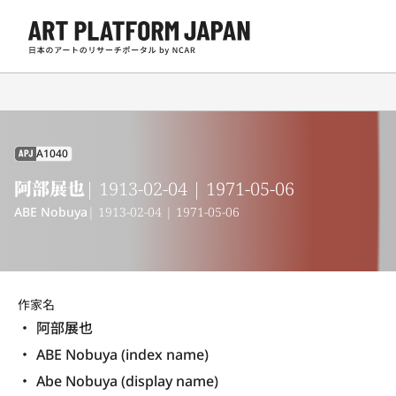
A1040
APJ
阿部展也
| 1913-02-04 | 1971-05-06
ABE Nobuya
| 1913-02-04 | 1971-05-06
作家名
阿部展也
ABE Nobuya (index name)
Abe Nobuya (display name) 