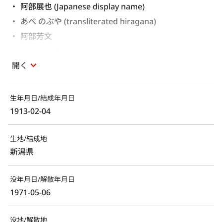
阿部展也 (Japanese display name)
あべ のぶや (transliterated hiragana)
阿部芳文 
Abe Yoshifumi 
開く
あべ よしふみ 
Abe Yoshibumi 
生年月日/結成年月日
1913-02-04
生地/結成地
新潟県
没年月日/解散年月日
1971-05-06
没地/解散地