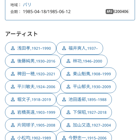
パリ
地域：
1985-04-18/1985-06-12
E200406
会期：
APJ
アーティスト
浅田孝
,
福井爽人
,
1921–1990
1937–
後藤純男
,
林功
,
1930–2016
1946–2000
稗田一穂
,
東山魁夷
,
1920–2021
1908–1999
平川敏夫
,
平山郁夫
,
1924–2006
1930–2009
堀文子
,
池田遙邨
,
1918–2019
1895–1988
岩橋英遠
,
下保昭
,
1903–1999
1927–2018
片岡球子
,
加山又造
,
1905–2008
1927–2004
小松均
,
今野忠一
,
1902–1989
1915–2006