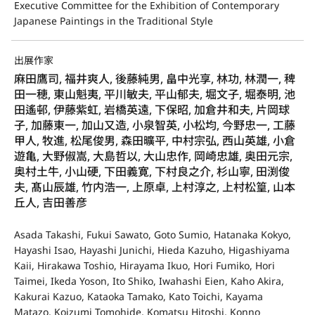
Executive Committee for the Exhibition of Contemporary
Japanese Paintings in the Traditional Style
出展作家
麻田鷹司, 福井爽人, 後藤純男, 畠中光享, 林功, 林潤一, 稗
田一穂, 東山魁夷, 平川敏夫, 平山郁夫, 堀文子, 堀泰明, 池
田遙邨, 伊藤紫虹, 岩橋英遠, 下保昭, 加倉井和夫, 片岡球
子, 加藤東一, 加山又造, 小泉智英, 小松均, 今野忠一, 工藤
甲人, 牧進, 松尾俊男, 森田曠平, 中村宗弘, 西山英雄, 小倉
遊亀, 大野俶嵩, 大島哲以, 大山忠作, 岡崎忠雄, 奥田元宗,
奥村土牛, 小山硬, 下田義寛, 下村良之介, 杉山寧, 田渕俊
夫, 髙山辰雄, 竹内浩一, 上原卓, 上村淳之, 上村松篁, 山本
丘人, 吉田善彦
Asada Takashi, Fukui Sawato, Goto Sumio, Hatanaka Kokyo,
Hayashi Isao, Hayashi Junichi, Hieda Kazuho, Higashiyama
Kaii, Hirakawa Toshio, Hirayama Ikuo, Hori Fumiko, Hori
Taimei, Ikeda Yoson, Ito Shiko, Iwahashi Eien, Kaho Akira,
Kakurai Kazuo, Kataoka Tamako, Kato Toichi, Kayama
Matazo, Koizumi Tomohide, Komatsu Hitoshi, Konno