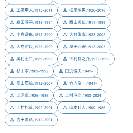
工藤甲人
,
松尾敏男
,
1915–2011
1926–2016
森田曠平
,
西山英雄
,
1916–1994
1911–1989
小倉遊亀
,
大野俶嵩
,
1895–2000
1922–2002
大島哲以
,
奥田元宋
,
1926–1999
1912–2003
奥村土牛
,
下村良之介
,
1889–1990
1923–1998
杉山寧
,
田渕俊夫
,
1909–1993
1941–
髙山辰雄
,
竹内浩一
,
1912–2007
1941–
上原卓
,
上村淳之
,
1926–1986
1933–2024
上村松篁
,
山本丘人
,
1902–2001
1900–1986
吉田善彦
,
1912–2001