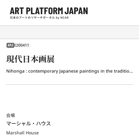
E200411
APJ
現代日本画展
Nihonga : contemporary Japanese paintings in the traditional style
会場
マーシャル・ハウス
Marshall House