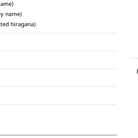
name) 
ay name)
ed hiragana)