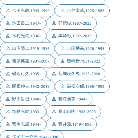
吉田克朗
,
吉仲太造
,
1943–1999
1928–1985
池田良二
,
郭徳俊
,
1947–
1937–2025
木村光佑
,
黒崎彰
,
1936–
1937–2019
山下菊二
,
吉田穂高
,
1919–1986
1926–1995
吉原英雄
,
磯崎新
,
1931–2007
1931–2022
磯辺行久
,
菊畑茂久馬
,
1935–
1935–2020
関根伸夫
,
高松次郎
,
1942–2019
1936–1998
野田哲也
,
若江漢字
,
1940–
1944–
加納光於
,
桑山忠明
,
1933–
1932–2023
菅木志雄
,
菅井汲
,
1944–
1919–1996
タイガー立石
,
1941–1998