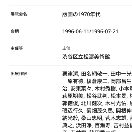
版画の1970年代
展覧会名
1996-06-11/1996-07-21
会期
主催
主催等
渋谷区立松濤美術館
粟津潔, 田名網敬一, 田中一光,
出展作家
一原有徳, 榎倉康二, 岡部昌生,
治, 安東菜々, 木村秀樹, 小本
萩原朔美, 松谷武判, 松本旻, 
郭徳俊, 北川健次, 木村光佑, 
磯辺行久, 菊畑茂久馬, 関根伸夫
納光於, 桑山忠明, 菅木志雄, 
典之, 浜田浄, 百瀬寿, 吉村益