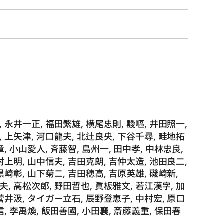
 永井一正, 福田繁雄, 横尾忠則, 靉嘔, 井田照一,
 上矢津, 河口龍夫, 北辻良央, 下谷千尋, 畦地拓
章, 小山愛人, 斉藤智, 島州一, 田中孝, 中林忠良,
村上明, 山中信夫, 吉田克朗, 吉仲太造, 池田良二,
黒崎彰, 山下菊二, 吉田穂高, 吉原英雄, 磯崎新,
, 高松次郎, 野田哲也, 眞板雅文, 若江漢字, 加
菅井汲, タイガー立石, 辰野登恵子, 中村宏, 原口
信, 李禹煥, 飯田善國, 小田襄, 斎藤義重, 保田春