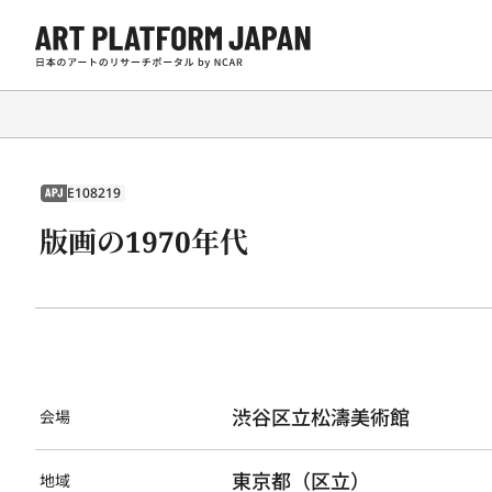
E108219
APJ
版画の1970年代
渋谷区立松濤美術館
会場
東京都（区立）
地域