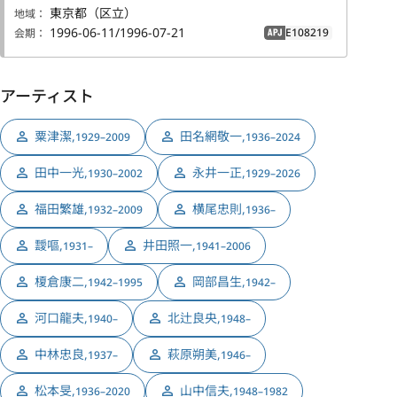
東京都（区立）
地域：
1996-06-11/1996-07-21
E108219
会期：
APJ
アーティスト
粟津潔
,
田名網敬一
,
1929–2009
1936–2024
田中一光
,
永井一正
,
1930–2002
1929–2026
福田繁雄
,
横尾忠則
,
1932–2009
1936–
靉嘔
,
井田照一
,
1931–
1941–2006
榎倉康二
,
岡部昌生
,
1942–1995
1942–
河口龍夫
,
北辻良央
,
1940–
1948–
中林忠良
,
萩原朔美
,
1937–
1946–
松本旻
,
山中信夫
,
1936–2020
1948–1982