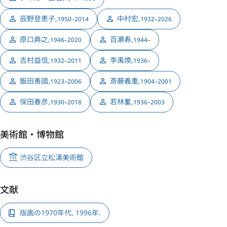
辰野登恵子
,
中村宏
,
1950–2014
1932–2026
原口典之
,
百瀬寿
,
1946–2020
1944–
吉村益信
,
李禹煥
,
1932–2011
1936–
飯田善國
,
斎藤義重
,
1923–2006
1904–2001
保田春彦
,
若林奮
,
1930–2018
1936–2003
美術館・博物館
渋谷区立松濤美術館
文献
版画の1970年代, 1996年.