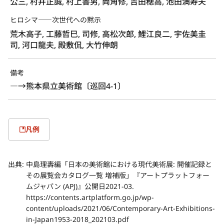
公三, 村井正誠, 村上善男, 両角修, 吉田穂高, 池田満寿夫
ヒロシマ――次世代への黙示
荒木高子, 工藤哲巳, 司修, 高松次郎, 鯉江良二, 宇佐美圭
司, 河口龍夫, 殿敷侃, 大竹伸朗
備考
―→熊本県立美術館〔巡回4-1〕
凡例
出典:
中島理壽編「日本の美術館における現代美術展: 開催記録と
その展覧会カタログ一覧 増補版」『アートプラットフォー
ムジャパン (APJ)』公開日2021-03.
https://contents.artplatform.go.jp/wp-
content/uploads/2021/06/Contemporary-Art-Exhibitions-
in-Japan1953-2018_202103.pdf