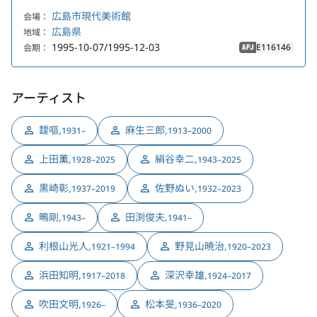
広島市現代美術館
会場：
広島県
地域：
1995-10-07/1995-12-03
E116146
会期：
APJ
アーティスト
靉嘔
,
麻生三郎
,
1931–
1913–2000
上田薫
,
絹谷幸二
,
1928–2025
1943–2025
黒崎彰
,
佐野ぬい
,
1937–2019
1932–2023
鴫剛
,
田渕俊夫
,
1943–
1941–
利根山光人
,
野見山暁治
,
1921–1994
1920–2023
浜田知明
,
深沢幸雄
,
1917–2018
1924–2017
吹田文明
,
松本旻
,
1926–
1936–2020