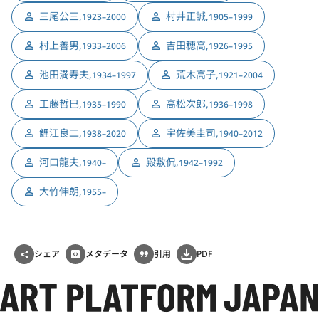
三尾公三
,
村井正誠
,
1923–2000
1905–1999
村上善男
,
吉田穂高
,
1933–2006
1926–1995
池田満寿夫
,
荒木高子
,
1934–1997
1921–2004
工藤哲巳
,
高松次郎
,
1935–1990
1936–1998
鯉江良二
,
宇佐美圭司
,
1938–2020
1940–2012
河口龍夫
,
殿敷侃
,
1940–
1942–1992
大竹伸朗
,
1955–
シェア
メタデータ
引用
PDF