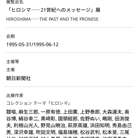
展覧会名
「ヒロシマ――21世紀へのメッセージ」展
HIROSHIMA――THE PAST AND THE PROMISE
会期
1995-05-31/1995-06-12
主催等
主催
朝日新聞社
出展作家
コレクション テーマ「ヒロシマ」
靉嘔, 麻生三郎, 一原有徳, 上田薫, 上野泰郎, 大森運夫, 奥
谷博, 絹谷幸二, 黒崎彰, 國領經郎, 佐野ぬい, 鴫剛, 田渕俊
夫, 利根山光人, 野見山暁治, 萩原英雄, 浜田知明, 秀島由己
男, 深沢幸雄, 吹田文明, 福島瑞穂, 松谷武判, 松本旻, 三尾