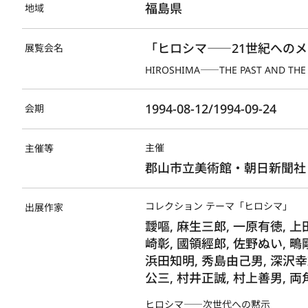
福島県
地域
「ヒロシマ――21世紀への
展覧会名
HIROSHIMA――THE PAST AND THE
1994-08-12/1994-09-24
会期
主催
主催等
郡山市立美術館・朝日新聞社
コレクション テーマ「ヒロシマ」
出展作家
靉嘔, 麻生三郎, 一原有徳, 上
崎彰, 國領經郎, 佐野ぬい, 鴫
浜田知明, 秀島由己男, 深沢幸雄
公三, 村井正誠, 村上善男, 
ヒロシマ――次世代への黙示