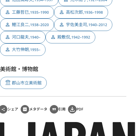
工藤哲巳
,
高松次郎
,
1935–1990
1936–1998
鯉江良二
,
宇佐美圭司
,
1938–2020
1940–2012
河口龍夫
,
殿敷侃
,
1940–
1942–1992
大竹伸朗
,
1955–
美術館・博物館
郡山市立美術館
シェア
メタデータ
引用
PDF