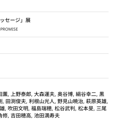
メッセージ」展
 PROMISE
田薫, 上野泰郎, 大森運夫, 奥谷博, 絹谷幸二, 黒
剛, 田渕俊夫, 利根山光人, 野見山暁治, 萩原英雄,
, 吹田文明, 福島瑞穂, 松谷武判, 松本旻, 三尾
両角修, 吉田穂高, 池田満寿夫