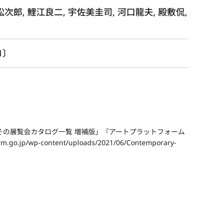
松次郎, 鯉江良二, 宇佐美圭司, 河口龍夫, 殿敷侃,
1〕
その展覧会カタログ一覧 増補版」『アートプラットフォーム
m.go.jp/wp-content/uploads/2021/06/Contemporary-