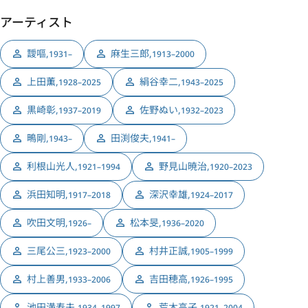
アーティスト
靉嘔
,
麻生三郎
,
1931–
1913–2000
上田薫
,
絹谷幸二
,
1928–2025
1943–2025
黒崎彰
,
佐野ぬい
,
1937–2019
1932–2023
鴫剛
,
田渕俊夫
,
1943–
1941–
利根山光人
,
野見山暁治
,
1921–1994
1920–2023
浜田知明
,
深沢幸雄
,
1917–2018
1924–2017
吹田文明
,
松本旻
,
1926–
1936–2020
三尾公三
,
村井正誠
,
1923–2000
1905–1999
村上善男
,
吉田穂高
,
1933–2006
1926–1995
池田満寿夫
,
荒木高子
,
1934–1997
1921–2004