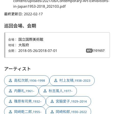
content/uploads/2021/06/Contemporary-Art-Exhibitions-
in-Japan1953-2018_202103.pdf
最終更新日:
2022-02-17
巡回会場、会期
国立国際美術館
会場：
大阪府
地域：
2018-05-26/2018-07-01
E101657
会期：
APJ
アーティスト
高松次郎
,
村上友晴
,
1936–1998
1938–2023
内藤礼
,
秋吉風人
,
1961–
1977–
篠原有司男
,
宮脇愛子
,
1932–
1929–2014
岡﨑乾二郎
,
岡崎和郎
,
1955–
1930–2022