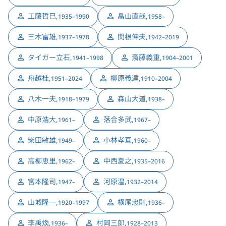
工藤哲巳
,
畠山直哉
,
1935–1990
1958–
三木富雄
,
関根伸夫
,
1937–1978
1942–2019
タイガー立石
,
斎藤義重
,
1941–1998
1904–2001
舟越桂
,
柳原義達
,
1951–2024
1910–2004
八木一夫
,
森山大道
,
1918–1979
1938–
中原浩大
,
落合多武
,
1961–
1967–
柴田敏雄
,
小林孝亘
,
1949–
1960–
高柳恵里
,
中西夏之
,
1962–
1935–2016
宮本隆司
,
河原温
,
1947–
1932–2014
山城隆一
,
横尾忠則
,
1920–1997
1936–
李禹煥
,
村岡三郎
,
1936–
1928–2013