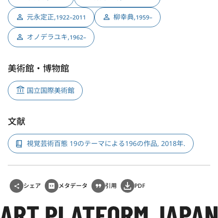
元永定正
,
柳幸典
,
1922–2011
1959–
オノデラユキ
,
1962–
美術館・博物館
国立国際美術館
文献
視覚芸術百態 19のテーマによる196の作品, 2018年.
シェア
メタデータ
引用
PDF