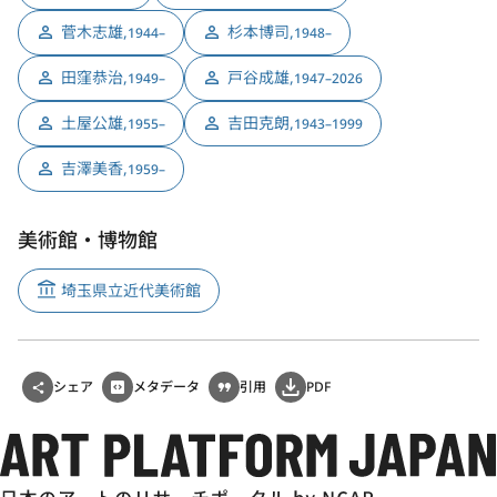
菅木志雄
,
杉本博司
,
1944–
1948–
田窪恭治
,
戸谷成雄
,
1949–
1947–2026
土屋公雄
,
吉田克朗
,
1955–
1943–1999
吉澤美香
,
1959–
美術館・博物館
埼玉県立近代美術館
シェア
メタデータ
引用
PDF