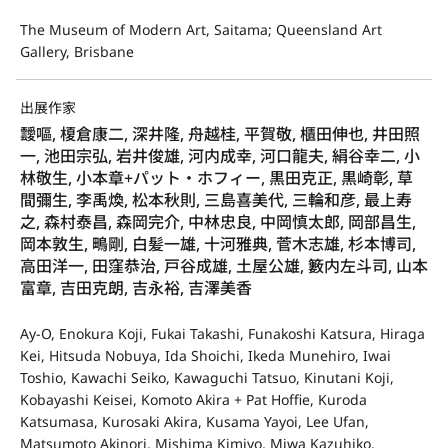
The Museum of Modern Art, Saitama; Queensland Art
Gallery, Brisbane
出展作家
靉嘔, 榎倉康二, 深井隆, 舟越桂, 平賀敬, 櫃田伸也, 井田照
一, 池田宗弘, 岩井俊雄, 河内成幸, 河口龍夫, 絹谷幸二, 小
林敬生, 小本章+パット・ホフィー, 黒田克正, 黒崎彰, 草
間彌生, 李禹煥, 松本秋則, 三島喜美代, 三輪和彦, 最上寿
之, 森村泰昌, 森岡完介, 中林忠良, 中岡慎太郎, 岡部昌生,
岡本敦生, 鴫剛, 白髪一雄, 十河雅典, 菅木志雄, 杉本博司,
高田洋一, 田窪恭治, 戸谷成雄, 土屋公雄, 籔内左斗司, 山本
富章, 吉田克朗, 吉永裕, 吉澤美香
Ay-O, Enokura Koji, Fukai Takashi, Funakoshi Katsura, Hiraga
Kei, Hitsuda Nobuya, Ida Shoichi, Ikeda Munehiro, Iwai
Toshio, Kawachi Seiko, Kawaguchi Tatsuo, Kinutani Koji,
Kobayashi Keisei, Komoto Akira + Pat Hoffie, Kuroda
Katsumasa, Kurosaki Akira, Kusama Yayoi, Lee Ufan,
Matsumoto Akinori, Mishima Kimiyo, Miwa Kazuhiko,