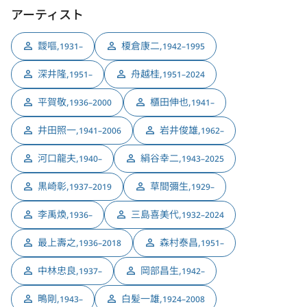
アーティスト
靉嘔
,
榎倉康二
,
1931–
1942–1995
深井隆
,
舟越桂
,
1951–
1951–2024
平賀敬
,
櫃田伸也
,
1936–2000
1941–
井田照一
,
岩井俊雄
,
1941–2006
1962–
河口龍夫
,
絹谷幸二
,
1940–
1943–2025
黒崎彰
,
草間彌生
,
1937–2019
1929–
李禹煥
,
三島喜美代
,
1936–
1932–2024
最上壽之
,
森村泰昌
,
1936–2018
1951–
中林忠良
,
岡部昌生
,
1937–
1942–
鴫剛
,
白髪一雄
,
1943–
1924–2008