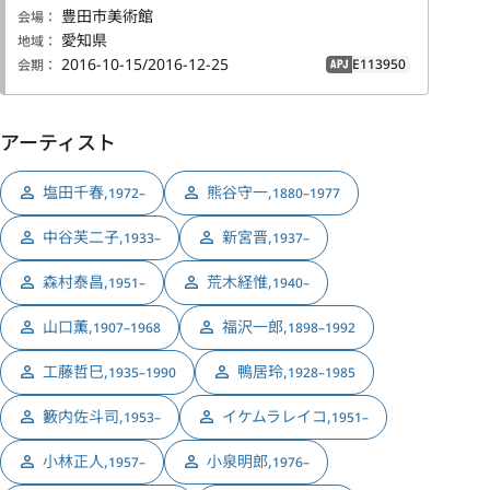
豊田市美術館
会場：
愛知県
地域：
2016-10-15/2016-12-25
E113950
会期：
APJ
アーティスト
塩田千春
,
熊谷守一
,
1972–
1880–1977
中谷芙二子
,
新宮晋
,
1933–
1937–
森村泰昌
,
荒木経惟
,
1951–
1940–
山口薫
,
福沢一郎
,
1907–1968
1898–1992
工藤哲巳
,
鴨居玲
,
1935–1990
1928–1985
籔内佐斗司
,
イケムラレイコ
,
1953–
1951–
小林正人
,
小泉明郎
,
1957–
1976–