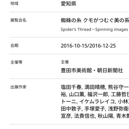
愛知県
地域
蜘蛛の糸 クモがつむぐ美の
展覧会名
Spider’s Thread－Spinning images 
2016-10-15/2016-12-25
会期
主催
主催等
豊田市美術館・朝日新聞社
塩田千春, 満田晴穂, 熊谷守一,
出展作家
裕, 山口薫, 福沢一郎, 工藤哲
トーニ, イケムラレイコ, 小林
田中敦子, 手塚愛子, 浅野弥衛
宣彦, 法貴信也, 秋山陽, 青