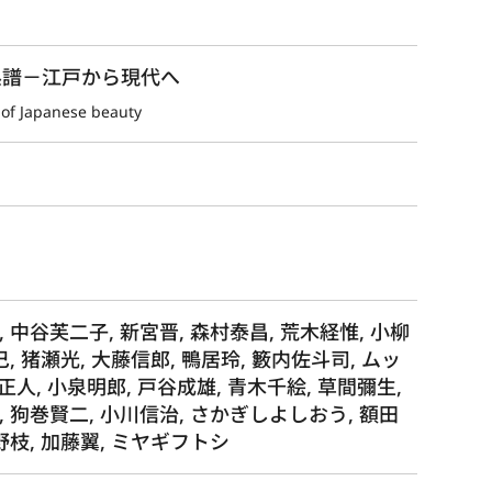
系譜－江戸から現代へ
of Japanese beauty
 中谷芙二子, 新宮晋, 森村泰昌, 荒木経惟, 小柳
巳, 猪瀬光, 大藤信郎, 鴨居玲, 籔内佐斗司, ムッ
正人, 小泉明郎, 戸谷成雄, 青木千絵, 草間彌生,
, 狗巻賢二, 小川信治, さかぎしよしおう, 額田
木野枝, 加藤翼, ミヤギフトシ