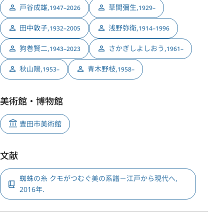
戸谷成雄
,
草間彌生
,
1947–2026
1929–
田中敦子
,
浅野弥衛
,
1932–2005
1914–1996
狗巻賢二
,
さかぎしよしおう
,
1943–2023
1961–
秋山陽
,
青木野枝
,
1953–
1958–
美術館・博物館
豊田市美術館
文献
蜘蛛の糸 クモがつむぐ美の系譜－江戸から現代へ,
2016年.