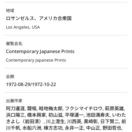
地域
ロサンゼルス、アメリカ合衆国
Los Angeles, USA
展覧会名
Contemporary Japanese Prints
Contemporary Japanese Prints
会期
1972-08-29/1972-10-22
出展作家
阿刀暹涯, 靉嘔, 畦地梅太郎, フクシマイチロウ, 萩原英雄,
浜口陽三, 橋本興家, 初山滋, 平塚運一, 池田満寿夫, いわた
きよし（岩田清）, 川上澄生, 川西英, 黒崎彰, 日下賢二, 前
川千帆, 水船六洲, 棟方志功, 永井一正, 中山正, 野田哲也,