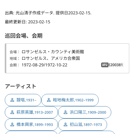
出典:
光山清子作成データ. 提供日2023-02-15.
最終更新日:
2023-02-15
巡回会場、会期
ロサンゼルス・カウンティ美術館
会場：
ロサンゼルス、アメリカ合衆国
地域：
1972-08-29/1972-10-22
E200381
会期：
APJ
アーティスト
靉嘔
,
畦地梅太郎
,
1931–
1902–1999
萩原英雄
,
浜口陽三
,
1913–2007
1909–2000
橋本興家
,
初山滋
,
1899–1993
1897–1973