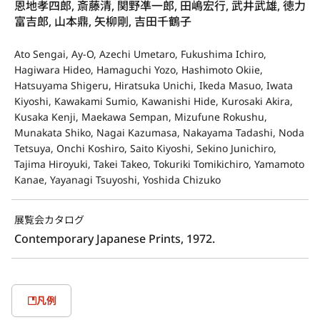
恩地孝四郎, 斎藤清, 関野凖一郎, 田嶋宏行, 武井武雄, 徳力
富吉郎, 山本鼎, 矢柳剛, 吉田千鶴子
Ato Sengai, Ay-O, Azechi Umetaro, Fukushima Ichiro,
Hagiwara Hideo, Hamaguchi Yozo, Hashimoto Okiie,
Hatsuyama Shigeru, Hiratsuka Unichi, Ikeda Masuo, Iwata
Kiyoshi, Kawakami Sumio, Kawanishi Hide, Kurosaki Akira,
Kusaka Kenji, Maekawa Sempan, Mizufune Rokushu,
Munakata Shiko, Nagai Kazumasa, Nakayama Tadashi, Noda
Tetsuya, Onchi Koshiro, Saito Kiyoshi, Sekino Junichiro,
Tajima Hiroyuki, Takei Takeo, Tokuriki Tomikichiro, Yamamoto
Kanae, Yayanagi Tsuyoshi, Yoshida Chizuko
展覧会カタログ
Contemporary Japanese Prints, 1972.
凡例