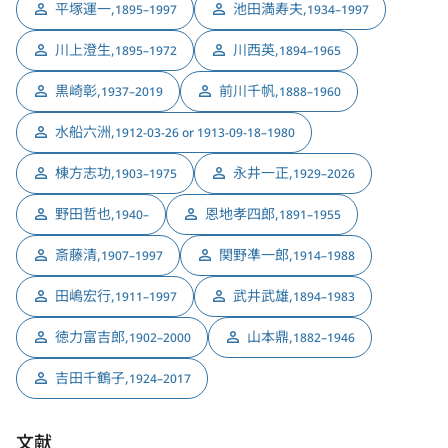
平塚運一
,
池田満寿夫
,
1895–1997
1934–1997
川上澄生
,
川西英
,
1895–1972
1894–1965
黒崎彰
,
前川千帆
,
1937–2019
1888–1960
水船六洲
,
1912-03-26 or 1913-09-18–1980
棟方志功
,
永井一正
,
1903–1975
1929–2026
野田哲也
,
恩地孝四郎
,
1940–
1891–1955
斎藤清
,
関野凖一郎
,
1907–1997
1914–1988
田嶋宏行
,
武井武雄
,
1911–1997
1894–1983
徳力富吉郎
,
山本鼎
,
1902–2000
1882–1946
吉田千鶴子
,
1924–2017
文献