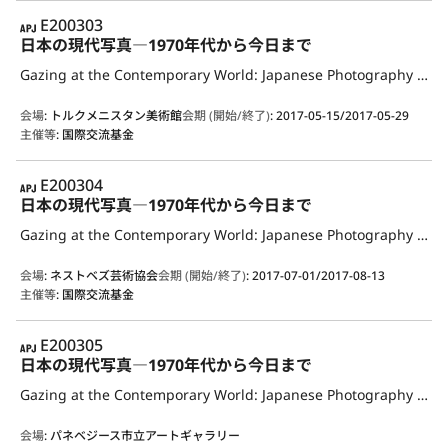
APJ
E200303
日本の現代写真―1970年代から今日まで
Gazing at the Contemporary World: Japanese Photography from the 1970s to the Present
会場
:
トルクメニスタン美術館
会期 (開始/終了)
:
2017-05-15/2017-05-29
主催等
:
国際交流基金
APJ
E200304
日本の現代写真―1970年代から今日まで
Gazing at the Contemporary World: Japanese Photography from the 1970s to the Present
会場
:
ネストベズ芸術協会
会期 (開始/終了)
:
2017-07-01/2017-08-13
主催等
:
国際交流基金
APJ
E200305
日本の現代写真―1970年代から今日まで
Gazing at the Contemporary World: Japanese Photography from the 1970s to the Present
会場
:
パネベジース市立アートギャラリー