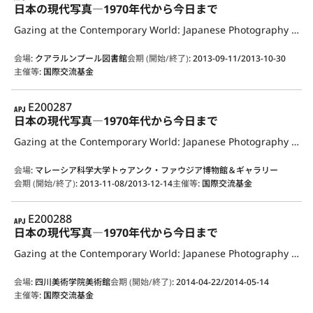
日本の現代写真―1970年代から今日まで
Gazing at the Contemporary World: Japanese Photography from the 1970s to the Present
会場
:
クアラルンプール図書館
会期 (開始/終了)
:
2013-09-11/2013-10-30
主催等
:
国際交流基金
APJ
E200287
日本の現代写真―1970年代から今日まで
Gazing at the Contemporary World: Japanese Photography from the 1970s to the Present
会場
:
マレーシア科学大学トゥアンク・ファウジア博物館＆ギャラリー
会期 (開始/終了)
:
2013-11-08/2013-12-14
主催等
:
国際交流基金
APJ
E200288
日本の現代写真―1970年代から今日まで
Gazing at the Contemporary World: Japanese Photography from the 1970s to the Present
会場
:
四川美術学院美術館
会期 (開始/終了)
:
2014-04-22/2014-05-14
主催等
:
国際交流基金