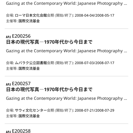
Gazing at the Contemporary World: Japanese Photography from the 1970s to the Present
会場
:
ローマ日本文化会館
会期 (開始/終了)
:
2008-04-04/2008-05-17
主催等
:
国際交流基金
APJ
E200256
日本の現代写真―1970年代から今日まで
Gazing at the Contemporary World: Japanese Photography from the 1970s to the Present
会場
:
ムバラク公立図書館
会期 (開始/終了)
:
2008-07-03/2008-07-17
主催等
:
国際交流基金
APJ
E200257
日本の現代写真―1970年代から今日まで
Gazing at the Contemporary World: Japanese Photography from the 1970s to the Present
会場
:
サウィ文化センター
会期 (開始/終了)
:
2008-07-21/2008-07-29
主催等
:
国際交流基金
APJ
E200258