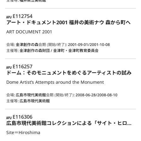
主催等
:
福井県立美術館
APJ
E112754
アート・ドキュメント2001 福井の美術ナウ 森から町へ
ART DOCUMENT 2001
会場
:
金津創作の森
会期 (開始/終了)
:
2001-09-01/2001-10-08
主催等
:
金津創作の森財団 / 金津町・金津町教育委員会
APJ
E116257
ドーム：そのモニュメントをめぐるアーティストの試み
Dome Artist’s Attempts around the Monument
会場
:
広島市現代美術館
会期 (開始/終了)
:
2008-06-28/2008-08-10
主催等
:
広島市現代美術館
APJ
E116306
広島市現代美術館コレクションによる「サイト・ヒロシマ」展
Site＝Hiroshima