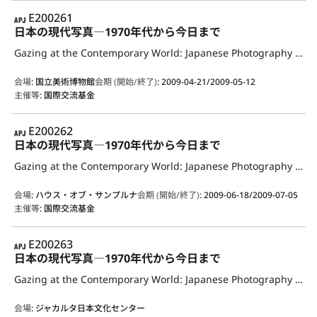
APJ
E200261
日本の現代写真―1970年代から今日まで
Gazing at the Contemporary World: Japanese Photography from the 1970s to the Present
会場
:
国立美術博物館
会期 (開始/終了)
:
2009-04-21/2009-05-12
主催等
:
国際交流基金
APJ
E200262
日本の現代写真―1970年代から今日まで
Gazing at the Contemporary World: Japanese Photography from the 1970s to the Present
会場
:
ハウス・オブ・サンプルナ
会期 (開始/終了)
:
2009-06-18/2009-07-05
主催等
:
国際交流基金
APJ
E200263
日本の現代写真―1970年代から今日まで
Gazing at the Contemporary World: Japanese Photography from the 1970s to the Present
会場
:
ジャカルタ日本文化センター