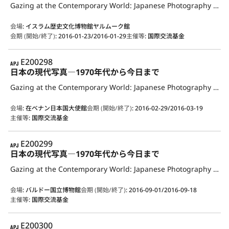
Gazing at the Contemporary World: Japanese Photography from the 1970s to the Present
会場
:
イスラム歴史文化博物館ヤルムーク館
会期 (開始/終了)
:
2016-01-23/2016-01-29
主催等
:
国際交流基金
APJ
E200298
日本の現代写真―1970年代から今日まで
Gazing at the Contemporary World: Japanese Photography from the 1970s to the Present
会場
:
在ベナン日本国大使館
会期 (開始/終了)
:
2016-02-29/2016-03-19
主催等
:
国際交流基金
APJ
E200299
日本の現代写真―1970年代から今日まで
Gazing at the Contemporary World: Japanese Photography from the 1970s to the Present
会場
:
バルドー国立博物館
会期 (開始/終了)
:
2016-09-01/2016-09-18
主催等
:
国際交流基金
APJ
E200300