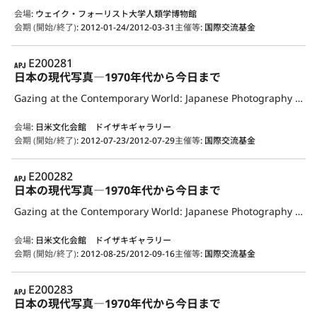
会場
:
ウェイク・フォーリスト大学人類学博物館
会期 (開始/終了)
:
2012-01-24/2012-03-31
主催等
:
国際交流基金
APJ
E200281
日本の現代写真―1970年代から今日まで
Gazing at the Contemporary World: Japanese Photography from the 1970s to the Present
会場
:
日米文化会館 ドイザキギャラリー
会期 (開始/終了)
:
2012-07-23/2012-07-29
主催等
:
国際交流基金
APJ
E200282
日本の現代写真―1970年代から今日まで
Gazing at the Contemporary World: Japanese Photography from the 1970s to the Present
会場
:
日米文化会館 ドイザキギャラリー
会期 (開始/終了)
:
2012-08-25/2012-09-16
主催等
:
国際交流基金
APJ
E200283
日本の現代写真―1970年代から今日まで