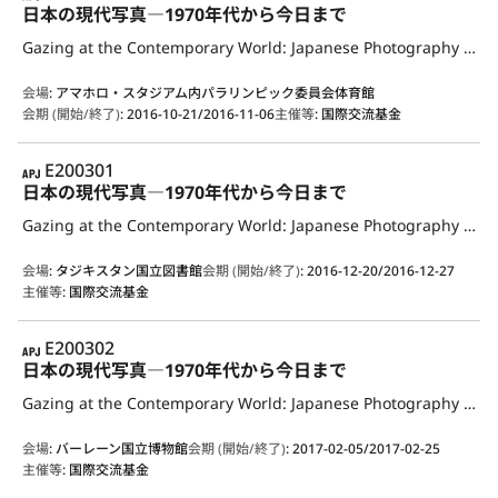
日本の現代写真―1970年代から今日まで
Gazing at the Contemporary World: Japanese Photography from the 1970s to the Present
会場
:
アマホロ・スタジアム内パラリンピック委員会体育館
会期 (開始/終了)
:
2016-10-21/2016-11-06
主催等
:
国際交流基金
APJ
E200301
日本の現代写真―1970年代から今日まで
Gazing at the Contemporary World: Japanese Photography from the 1970s to the Present
会場
:
タジキスタン国立図書館
会期 (開始/終了)
:
2016-12-20/2016-12-27
主催等
:
国際交流基金
APJ
E200302
日本の現代写真―1970年代から今日まで
Gazing at the Contemporary World: Japanese Photography from the 1970s to the Present
会場
:
バーレーン国立博物館
会期 (開始/終了)
:
2017-02-05/2017-02-25
主催等
:
国際交流基金