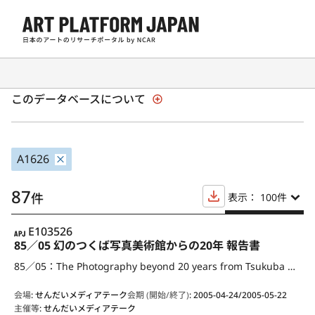
日本の現代アート展覧会 1945年以降
このデータベースについて
A1626
87
件
表示： 100
件
APJ
E103526
85／05 幻のつくば写真美術館からの20年 報告書
85／05：The Photography beyond 20 years from Tsukuba Museum of Photography 1985
会場
:
せんだいメディアテーク
会期 (開始/終了)
:
2005-04-24/2005-05-22
主催等
:
せんだいメディアテーク