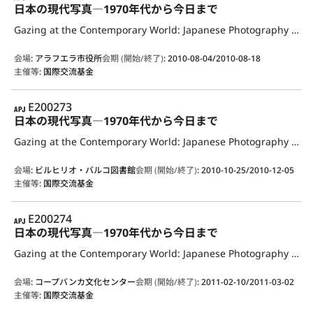
日本の現代写真―1970年代から今日まで
Gazing at the Contemporary World: Japanese Photography from the 1970s to the Present
会場
:
アラフエラ市役所
会期 (開始/終了)
:
2010-08-04/2010-08-18
主催等
:
国際交流基金
APJ
E200273
日本の現代写真―1970年代から今日まで
Gazing at the Contemporary World: Japanese Photography from the 1970s to the Present
会場
:
ビルヒリオ・バルコ図書館
会期 (開始/終了)
:
2010-10-25/2010-12-05
主催等
:
国際交流基金
APJ
E200274
日本の現代写真―1970年代から今日まで
Gazing at the Contemporary World: Japanese Photography from the 1970s to the Present
会場
:
コープバンカ文化センター
会期 (開始/終了)
:
2011-02-10/2011-03-02
主催等
:
国際交流基金