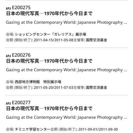
APJ
E200275
日本の現代写真―1970年代から今日まで
Gazing at the Contemporary World: Japanese Photography from the 1970s to the Present
会場
:
ショッピングセンター「ガレリアス」展示場
会期 (開始/終了)
:
2011-04-15/2011-05-08
主催等
:
国際交流基金
APJ
E200276
日本の現代写真―1970年代から今日まで
Gazing at the Contemporary World: Japanese Photography from the 1970s to the Present
会場
:
西部地方博物館 特別展示場
会期 (開始/終了)
:
2011-05-20/2011-07-03
主催等
:
国際交流基金
APJ
E200277
日本の現代写真―1970年代から今日まで
Gazing at the Contemporary World: Japanese Photography from the 1970s to the Present
会場
:
チミニケ学習センター
会期 (開始/終了)
:
2011-09-01/2011-09-30