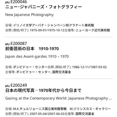
APJ
E200046
ニュー･ジャパニーズ・フォトグラフィー
New Japanese Photography
会場
:
イリノイ大学アーバナ・シャンペーン校クラナート美術館
会期 (開始/終了)
:
1975-09-01/1975-10-12
主催等
:
ニューヨーク近代美術館
APJ
E200087
前衛芸術の日本 1910-1970
Japon des Avant-gardes 1910 – 1970
会場
:
ポンピドゥー・センター
会期 (開始/終了)
:
1986-12-11/1987-03-02
主催等
:
ポンピドゥー・センター, 国際交流基金
APJ
E200249
日本の現代写真―1970年代から今日まで
Gazing at the Contemporary World: Japanese Photography from the 1970s to the Present
会場
:
M.K.チュルリョーニス国立美術館管轄 M.ジリンスカス・ギャラリー
会期 (開始/終了)
:
2007-05-04/2007-06-03
主催等
:
国際交流基金