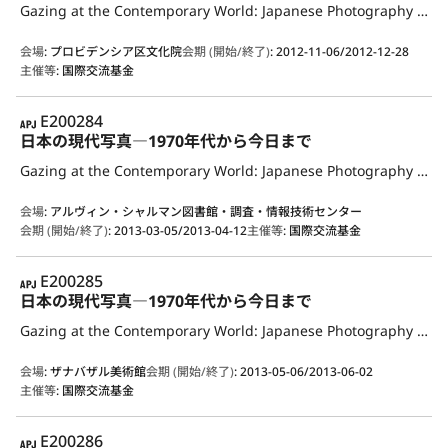
Gazing at the Contemporary World: Japanese Photography from the 1970s to the Present
会場
:
プロビデンシア区文化院
会期 (開始/終了)
:
2012-11-06/2012-12-28
主催等
:
国際交流基金
APJ
E200284
日本の現代写真―1970年代から今日まで
Gazing at the Contemporary World: Japanese Photography from the 1970s to the Present
会場
:
アルヴィン・シャルマン図書館・調査・情報技術センター
会期 (開始/終了)
:
2013-03-05/2013-04-12
主催等
:
国際交流基金
APJ
E200285
日本の現代写真―1970年代から今日まで
Gazing at the Contemporary World: Japanese Photography from the 1970s to the Present
会場
:
ザナバザル美術館
会期 (開始/終了)
:
2013-05-06/2013-06-02
主催等
:
国際交流基金
APJ
E200286