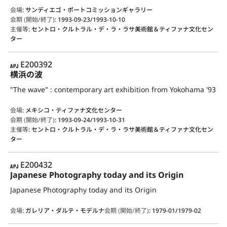
会場
:
サンディエゴ・ポートコミッションギャラリー
会期 (開始/終了)
:
1993-09-23/1993-10-10
主催等
:
セントロ・クルトラル・デ・ラ・ラサ美術館＆ティファナ文化セン
ター
APJ
E200392
横浜の波
"The wave" : contemporary art exhibition from Yokohama '93
会場
:
メキシコ・ティファナ文化センター
会期 (開始/終了)
:
1993-09-24/1993-10-31
主催等
:
セントロ・クルトラル・デ・ラ・ラサ美術館＆ティファナ文化セン
ター
APJ
E200432
Japanese Photography today and its Origin
Japanese Photography today and its Origin
会場
:
ガレリア・ダルテ・モデルナ
会期 (開始/終了)
:
1979-01/1979-02