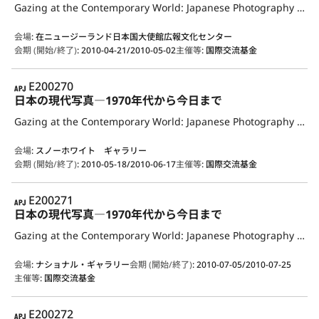
Gazing at the Contemporary World: Japanese Photography from the 1970s to the Present
会場
:
在ニュージーランド日本国大使館広報文化センター
会期 (開始/終了)
:
2010-04-21/2010-05-02
主催等
:
国際交流基金
APJ
E200270
日本の現代写真―1970年代から今日まで
Gazing at the Contemporary World: Japanese Photography from the 1970s to the Present
会場
:
スノーホワイト ギャラリー
会期 (開始/終了)
:
2010-05-18/2010-06-17
主催等
:
国際交流基金
APJ
E200271
日本の現代写真―1970年代から今日まで
Gazing at the Contemporary World: Japanese Photography from the 1970s to the Present
会場
:
ナショナル・ギャラリー
会期 (開始/終了)
:
2010-07-05/2010-07-25
主催等
:
国際交流基金
APJ
E200272