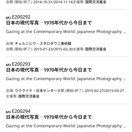
会期 (開始/終了)
:
2014-10-31/2014-11-16
主催等
:
国際交流基金
APJ
E200292
日本の現代写真―1970年代から今日まで
Gazing at the Contemporary World: Japanese Photography from the 1970s to the Present
会場
:
チェルニヒウ・スタロダウニ美術館
会期 (開始/終了)
:
2015-01-23/2015-02-20
主催等
:
国際交流基金
APJ
E200293
日本の現代写真―1970年代から今日まで
Gazing at the Contemporary World: Japanese Photography from the 1970s to the Present
会場
:
ウクライナ・日本センター
会期 (開始/終了)
:
2015-02-27/2015-03-27
主催等
:
国際交流基金
APJ
E200294
日本の現代写真―1970年代から今日まで
Gazing at the Contemporary World: Japanese Photography from the 1970s to the Present