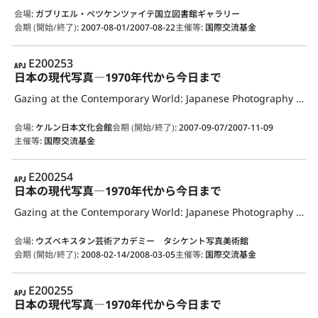
会場
:
ガブリエル・ペツケンツァイテ国立図書館ギャラリー
会期 (開始/終了)
:
2007-08-01/2007-08-22
主催等
:
国際交流基金
APJ
E200253
日本の現代写真―1970年代から今日まで
Gazing at the Contemporary World: Japanese Photography from the 1970s to the Present
会場
:
ケルン日本文化会館
会期 (開始/終了)
:
2007-09-07/2007-11-09
主催等
:
国際交流基金
APJ
E200254
日本の現代写真―1970年代から今日まで
Gazing at the Contemporary World: Japanese Photography from the 1970s to the Present
会場
:
ウズベキスタン芸術アカデミー タシケント写真美術館
会期 (開始/終了)
:
2008-02-14/2008-03-05
主催等
:
国際交流基金
APJ
E200255
日本の現代写真―1970年代から今日まで