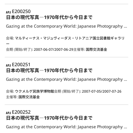
APJ
E200250
日本の現代写真―1970年代から今日まで
Gazing at the Contemporary World: Japanese Photography from the 1970s to the Present
会場
:
マルティーナス・マジュヴィーダス・リトアニア国立図書館ギャラリ
ー
会期 (開始/終了)
:
2007-06-07/2007-06-29
主催等
:
国際交流基金
APJ
E200251
日本の現代写真―1970年代から今日まで
Gazing at the Contemporary World: Japanese Photography from the 1970s to the Present
会場
:
ウクメルゲ民族学博物館
会期 (開始/終了)
:
2007-07-05/2007-07-26
主催等
:
国際交流基金
APJ
E200252
日本の現代写真―1970年代から今日まで
Gazing at the Contemporary World: Japanese Photography from the 1970s to the Present