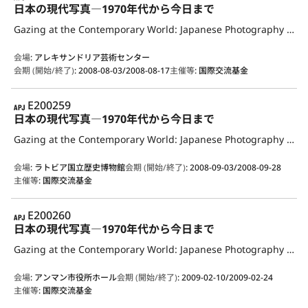
日本の現代写真―1970年代から今日まで
Gazing at the Contemporary World: Japanese Photography from the 1970s to the Present
会場
:
アレキサンドリア芸術センター
会期 (開始/終了)
:
2008-08-03/2008-08-17
主催等
:
国際交流基金
APJ
E200259
日本の現代写真―1970年代から今日まで
Gazing at the Contemporary World: Japanese Photography from the 1970s to the Present
会場
:
ラトビア国立歴史博物館
会期 (開始/終了)
:
2008-09-03/2008-09-28
主催等
:
国際交流基金
APJ
E200260
日本の現代写真―1970年代から今日まで
Gazing at the Contemporary World: Japanese Photography from the 1970s to the Present
会場
:
アンマン市役所ホール
会期 (開始/終了)
:
2009-02-10/2009-02-24
主催等
:
国際交流基金