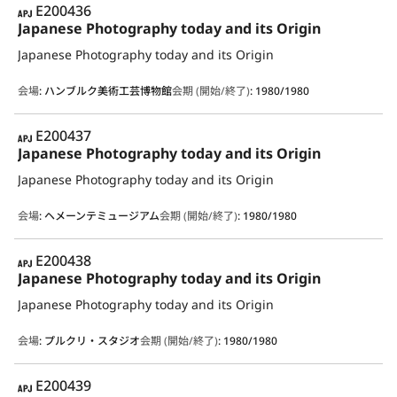
APJ
E200436
Japanese Photography today and its Origin
Japanese Photography today and its Origin
会場
:
ハンブルク美術工芸博物館
会期 (開始/終了)
:
1980/1980
APJ
E200437
Japanese Photography today and its Origin
Japanese Photography today and its Origin
会場
:
ヘメーンテミュージアム
会期 (開始/終了)
:
1980/1980
APJ
E200438
Japanese Photography today and its Origin
Japanese Photography today and its Origin
会場
:
プルクリ・スタジオ
会期 (開始/終了)
:
1980/1980
APJ
E200439