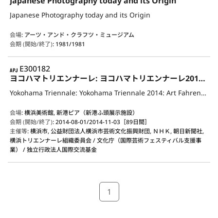
Japanese Photography today and its Origin
Japanese Photography today and its Origin
会場
:
アーツ・アンド・クラフツ・ミュージアム
会期 (開始/終了)
:
1981/1981
APJ
E300182
ヨコハマトリエンナーレ: ヨコハマトリエンナーレ2014: 華氏451の芸術：世界の中心には忘却の海がある
Yokohama Triennale: Yokohama Triennale 2014: Art Fahrenheit 451: Sailing into the sea of oblivion
会場
:
横浜美術館, 新港ピア（新港ふ頭展示施設）
会期 (開始/終了)
:
2014-08-01/2014-11-03［89日間］
主催等
:
横浜市, 公益財団法人横浜市芸術文化振興財団, ＮＨＫ, 朝日新聞社,
横浜トリエンナーレ組織委員会 / 文化庁（国際芸術フェスティバル支援事
業） / 独立行政法人国際交流基金
1