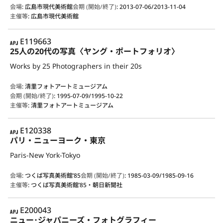
会場
:
広島市現代美術館
会期 (開始/終了)
:
2013-07-06/2013-11-04
主催等
:
広島市現代美術館
APJ
E119663
25人の20代の写真〈ヤング・ポートフォリオ〉
Works by 25 Photographers in their 20s
会場
:
清里フォトアートミュージアム
会期 (開始/終了)
:
1995-07-09/1995-10-22
主催等
:
清里フォトアートミュージアム
APJ
E120338
パリ・ニューヨーク・東京
Paris-New York-Tokyo
会場
:
つくば写真美術館’85
会期 (開始/終了)
:
1985-03-09/1985-09-16
主催等
:
つくば写真美術館’85・朝日新聞社
APJ
E200043
ニュー･ジャパニーズ・フォトグラフィー