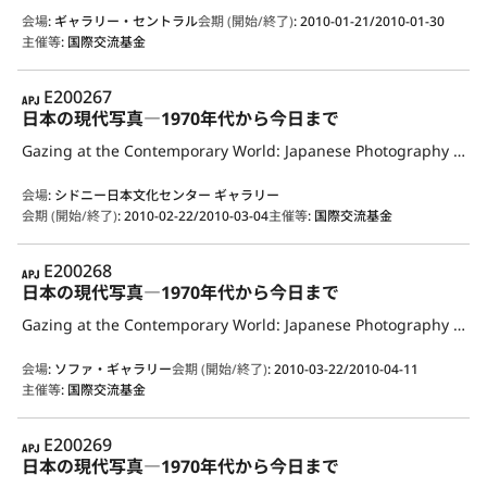
会場
:
ギャラリー・セントラル
会期 (開始/終了)
:
2010-01-21/2010-01-30
主催等
:
国際交流基金
APJ
E200267
日本の現代写真―1970年代から今日まで
Gazing at the Contemporary World: Japanese Photography from the 1970s to the Present
会場
:
シドニー日本文化センター ギャラリー
会期 (開始/終了)
:
2010-02-22/2010-03-04
主催等
:
国際交流基金
APJ
E200268
日本の現代写真―1970年代から今日まで
Gazing at the Contemporary World: Japanese Photography from the 1970s to the Present
会場
:
ソファ・ギャラリー
会期 (開始/終了)
:
2010-03-22/2010-04-11
主催等
:
国際交流基金
APJ
E200269
日本の現代写真―1970年代から今日まで