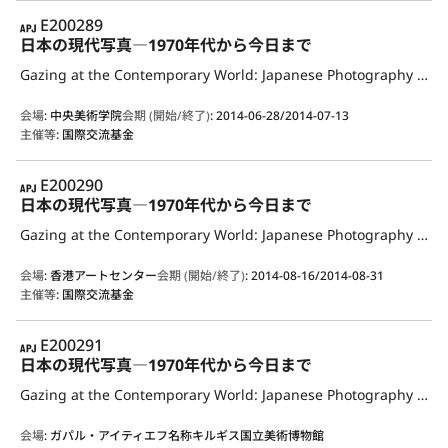
APJ
E200289
日本の現代写真―1970年代から今日まで
Gazing at the Contemporary World: Japanese Photography from the 1970s to the Present
会場
:
中央美術学院
会期 (開始/終了)
:
2014-06-28/2014-07-13
主催等
:
国際交流基金
APJ
E200290
日本の現代写真―1970年代から今日まで
Gazing at the Contemporary World: Japanese Photography from the 1970s to the Present
会場
:
香港アートセンター
会期 (開始/終了)
:
2014-08-16/2014-08-31
主催等
:
国際交流基金
APJ
E200291
日本の現代写真―1970年代から今日まで
Gazing at the Contemporary World: Japanese Photography from the 1970s to the Present
会場
:
ガパル・アイティエフ名称キルギス国立美術博物館