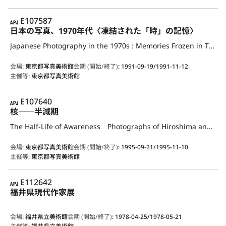
APJ
E107587
日本の写真、1970年代〈凍結された「時」の記憶〉
Japanese Photography in the 1970s : Memories Frozen in Time
会場
:
東京都写真美術館
会期 (開始/終了)
:
1991-09-19/1991-11-12
主催等
:
東京都写真美術館
APJ
E107640
核――半減期
The Half-Life of Awareness Photographs of Hiroshima and Nagasaki
会場
:
東京都写真美術館
会期 (開始/終了)
:
1995-09-21/1995-11-10
主催等
:
東京都写真美術館
APJ
E112642
福井県現代作家展
会場
:
福井県立美術館
会期 (開始/終了)
:
1978-04-25/1978-05-21