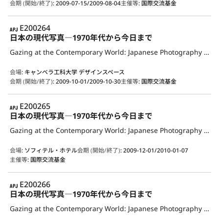
会期 (開始/終了)
:
2009-07-15/2009-08-04
主催等
:
国際交流基金
APJ
E200264
日本の現代写真―1970年代から今日まで
Gazing at the Contemporary World: Japanese Photography from the 1970s to the Present
会場
:
キャンベラ工科大学 デザインスペース
会期 (開始/終了)
:
2009-10-01/2009-10-30
主催等
:
国際交流基金
APJ
E200265
日本の現代写真―1970年代から今日まで
Gazing at the Contemporary World: Japanese Photography from the 1970s to the Present
会場
:
ソフィテル・ホテル
会期 (開始/終了)
:
2009-12-01/2010-01-07
主催等
:
国際交流基金
APJ
E200266
日本の現代写真―1970年代から今日まで
Gazing at the Contemporary World: Japanese Photography from the 1970s to the Present