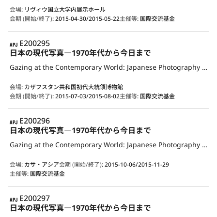
会場
:
リヴィウ国立大学内展示ホール
会期 (開始/終了)
:
2015-04-30/2015-05-22
主催等
:
国際交流基金
APJ
E200295
日本の現代写真―1970年代から今日まで
Gazing at the Contemporary World: Japanese Photography from the 1970s to the Present
会場
:
カザフスタン共和国初代大統領博物館
会期 (開始/終了)
:
2015-07-03/2015-08-02
主催等
:
国際交流基金
APJ
E200296
日本の現代写真―1970年代から今日まで
Gazing at the Contemporary World: Japanese Photography from the 1970s to the Present
会場
:
カサ・アシア
会期 (開始/終了)
:
2015-10-06/2015-11-29
主催等
:
国際交流基金
APJ
E200297
日本の現代写真―1970年代から今日まで