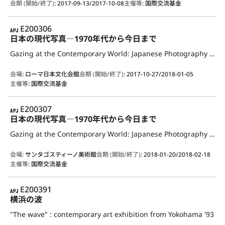
会期 (開始/終了)
:
2017-09-13/2017-10-08
主催等
:
国際交流基金
APJ
E200306
日本の現代写真―1970年代から今日まで
Gazing at the Contemporary World: Japanese Photography from the 1970s to the Present
会場
:
ローマ日本文化会館
会期 (開始/終了)
:
2017-10-27/2018-01-05
主催等
:
国際交流基金
APJ
E200307
日本の現代写真―1970年代から今日まで
Gazing at the Contemporary World: Japanese Photography from the 1970s to the Present
会場
:
サンタゴスティーノ美術館
会期 (開始/終了)
:
2018-01-20/2018-02-18
主催等
:
国際交流基金
APJ
E200391
横浜の波
"The wave" : contemporary art exhibition from Yokohama '93