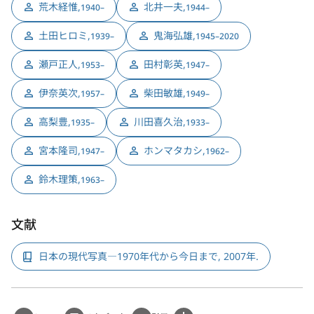
荒木経惟
,
北井一夫
,
1940–
1944–
土田ヒロミ
,
鬼海弘雄
,
1939–
1945–2020
瀬戸正人
,
田村彰英
,
1953–
1947–
伊奈英次
,
柴田敏雄
,
1957–
1949–
高梨豊
,
川田喜久治
,
1935–
1933–
宮本隆司
,
ホンマタカシ
,
1947–
1962–
鈴木理策
,
1963–
文献
日本の現代写真―1970年代から今日まで, 2007年.