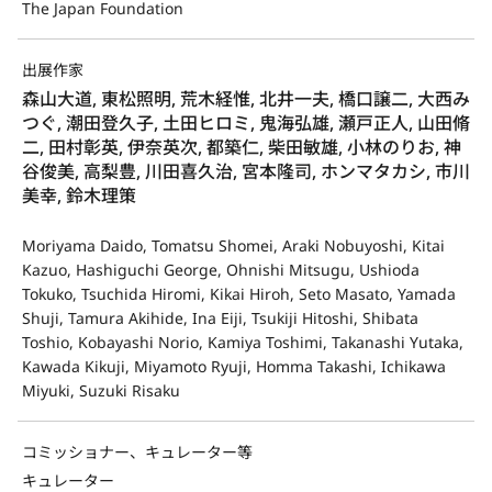
The Japan Foundation
出展作家
森山大道, 東松照明, 荒木経惟, 北井一夫, 橋口譲二, 大西み
つぐ, 潮田登久子, 土田ヒロミ, 鬼海弘雄, 瀬戸正人, 山田脩
二, 田村彰英, 伊奈英次, 都築仁, 柴田敏雄, 小林のりお, 神
谷俊美, 高梨豊, 川田喜久治, 宮本隆司, ホンマタカシ, 市川
美幸, 鈴木理策
Moriyama Daido, Tomatsu Shomei, Araki Nobuyoshi, Kitai
Kazuo, Hashiguchi George, Ohnishi Mitsugu, Ushioda
Tokuko, Tsuchida Hiromi, Kikai Hiroh, Seto Masato, Yamada
Shuji, Tamura Akihide, Ina Eiji, Tsukiji Hitoshi, Shibata
Toshio, Kobayashi Norio, Kamiya Toshimi, Takanashi Yutaka,
Kawada Kikuji, Miyamoto Ryuji, Homma Takashi, Ichikawa
Miyuki, Suzuki Risaku
コミッショナー、キュレーター等
キュレーター