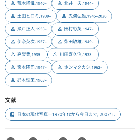
荒木経惟
,
北井一夫
,
1940–
1944–
土田ヒロミ
,
鬼海弘雄
,
1939–
1945–2020
瀬戸正人
,
田村彰英
,
1953–
1947–
伊奈英次
,
柴田敏雄
,
1957–
1949–
高梨豊
,
川田喜久治
,
1935–
1933–
宮本隆司
,
ホンマタカシ
,
1947–
1962–
鈴木理策
,
1963–
文献
日本の現代写真―1970年代から今日まで, 2007年.