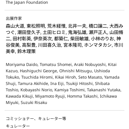
The Japan Foundation
出展作家
森山大道, 東松照明, 荒木経惟, 北井一夫, 橋口譲二, 大西み
つぐ, 潮田登久子, 土田ヒロミ, 鬼海弘雄, 瀬戸正人, 山田脩
二, 田村彰英, 伊奈英次, 都築仁, 柴田敏雄, 小林のりお, 神
谷俊美, 高梨豊, 川田喜久治, 宮本隆司, ホンマタカシ, 市川
美幸, 鈴木理策
Moriyama Daido, Tomatsu Shomei, Araki Nobuyoshi, Kitai
Kazuo, Hashiguchi George, Ohnishi Mitsugu, Ushioda
Tokuko, Tsuchida Hiromi, Kikai Hiroh, Seto Masato, Yamada
Shuji, Tamura Akihide, Ina Eiji, Tsukiji Hitoshi, Shibata
Toshio, Kobayashi Norio, Kamiya Toshimi, Takanashi Yutaka,
Kawada Kikuji, Miyamoto Ryuji, Homma Takashi, Ichikawa
Miyuki, Suzuki Risaku
コミッショナー、キュレーター等
キュレーター