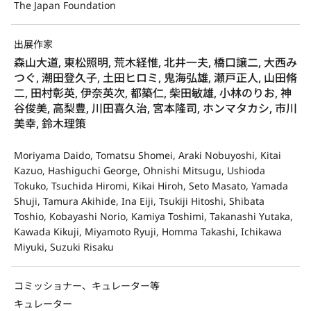
The Japan Foundation
出展作家
森山大道, 東松照明, 荒木経惟, 北井一夫, 橋口譲二, 大西み
つぐ, 潮田登久子, 土田ヒロミ, 鬼海弘雄, 瀬戸正人, 山田脩
二, 田村彰英, 伊奈英次, 都築仁, 柴田敏雄, 小林のりお, 神
谷俊美, 高梨豊, 川田喜久治, 宮本隆司, ホンマタカシ, 市川
美幸, 鈴木理策
Moriyama Daido, Tomatsu Shomei, Araki Nobuyoshi, Kitai
Kazuo, Hashiguchi George, Ohnishi Mitsugu, Ushioda
Tokuko, Tsuchida Hiromi, Kikai Hiroh, Seto Masato, Yamada
Shuji, Tamura Akihide, Ina Eiji, Tsukiji Hitoshi, Shibata
Toshio, Kobayashi Norio, Kamiya Toshimi, Takanashi Yutaka,
Kawada Kikuji, Miyamoto Ryuji, Homma Takashi, Ichikawa
Miyuki, Suzuki Risaku
コミッショナー、キュレーター等
キュレーター