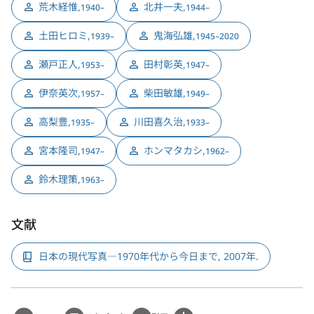
荒木経惟
,
北井一夫
,
1940–
1944–
土田ヒロミ
,
鬼海弘雄
,
1939–
1945–2020
瀬戸正人
,
田村彰英
,
1953–
1947–
伊奈英次
,
柴田敏雄
,
1957–
1949–
高梨豊
,
川田喜久治
,
1935–
1933–
宮本隆司
,
ホンマタカシ
,
1947–
1962–
鈴木理策
,
1963–
文献
日本の現代写真―1970年代から今日まで, 2007年.