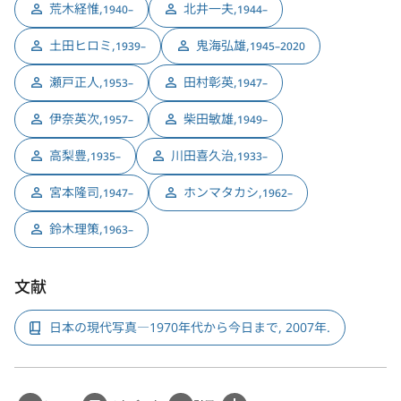
荒木経惟
,
北井一夫
,
1940–
1944–
土田ヒロミ
,
鬼海弘雄
,
1939–
1945–2020
瀬戸正人
,
田村彰英
,
1953–
1947–
伊奈英次
,
柴田敏雄
,
1957–
1949–
高梨豊
,
川田喜久治
,
1935–
1933–
宮本隆司
,
ホンマタカシ
,
1947–
1962–
鈴木理策
,
1963–
文献
日本の現代写真―1970年代から今日まで, 2007年.