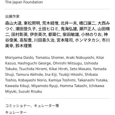
The Japan Foundation
出展作家
森山大道, 東松照明, 荒木経惟, 北井一夫, 橋口譲二, 大西み
つぐ, 潮田登久子, 土田ヒロミ, 鬼海弘雄, 瀬戸正人, 山田脩
二, 田村彰英, 伊奈英次, 都築仁, 柴田敏雄, 小林のりお, 神
谷俊美, 高梨豊, 川田喜久治, 宮本隆司, ホンマタカシ, 市川
美幸, 鈴木理策
Moriyama Daido, Tomatsu Shomei, Araki Nobuyoshi, Kitai
Kazuo, Hashiguchi George, Ohnishi Mitsugu, Ushioda
Tokuko, Tsuchida Hiromi, Kikai Hiroh, Seto Masato, Yamada
Shuji, Tamura Akihide, Ina Eiji, Tsukiji Hitoshi, Shibata
Toshio, Kobayashi Norio, Kamiya Toshimi, Takanashi Yutaka,
Kawada Kikuji, Miyamoto Ryuji, Homma Takashi, Ichikawa
Miyuki, Suzuki Risaku
コミッショナー、キュレーター等
キュレーター