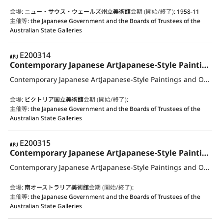
会場
:
ニュー・サウス・ウェールズ州立美術館
会期 (開始/終了)
:
1958-11
主催等
:
the Japanese Government and the Boards of Trustees of the
Australian State Galleries
APJ
E200314
Contemporary Japanese ArtJapanese-Style Paintings and Oil Paintings, Prints, Pottery, Metalwork, Dolls, Lacquer Ware, Textiles and Bamboo Crafts
Contemporary Japanese ArtJapanese-Style Paintings and Oil Paintings, Prints, Pottery, Metalwork, Dolls, Lacquer Ware, Textiles and Bamboo Crafts
会場
:
ビクトリア国立美術館
会期 (開始/終了)
:
主催等
:
the Japanese Government and the Boards of Trustees of the
Australian State Galleries
APJ
E200315
Contemporary Japanese ArtJapanese-Style Paintings and Oil Paintings, Prints, Pottery, Metalwork, Dolls, Lacquer Ware, Textiles and Bamboo Crafts
Contemporary Japanese ArtJapanese-Style Paintings and Oil Paintings, Prints, Pottery, Metalwork, Dolls, Lacquer Ware, Textiles and Bamboo Crafts
会場
:
南オーストラリア美術館
会期 (開始/終了)
:
主催等
:
the Japanese Government and the Boards of Trustees of the
Australian State Galleries