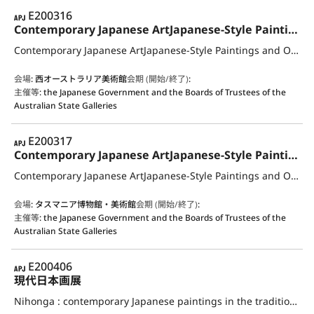
APJ
E200316
Contemporary Japanese ArtJapanese-Style Paintings and Oil Paintings, Prints, Pottery, Metalwork, Dolls, Lacquer Ware, Textiles and Bamboo Crafts
Contemporary Japanese ArtJapanese-Style Paintings and Oil Paintings, Prints, Pottery, Metalwork, Dolls, Lacquer Ware, Textiles and Bamboo Crafts
会場
:
西オーストラリア美術館
会期 (開始/終了)
:
主催等
:
the Japanese Government and the Boards of Trustees of the
Australian State Galleries
APJ
E200317
Contemporary Japanese ArtJapanese-Style Paintings and Oil Paintings, Prints, Pottery, Metalwork, Dolls, Lacquer Ware, Textiles and Bamboo Crafts
Contemporary Japanese ArtJapanese-Style Paintings and Oil Paintings, Prints, Pottery, Metalwork, Dolls, Lacquer Ware, Textiles and Bamboo Crafts
会場
:
タスマニア博物館・美術館
会期 (開始/終了)
:
主催等
:
the Japanese Government and the Boards of Trustees of the
Australian State Galleries
APJ
E200406
現代日本画展
Nihonga : contemporary Japanese paintings in the traditional style