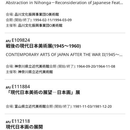
Abstraction in Nihonga－Reconsideration of Japanese Features－
会場
:
品川文化振興事業団O美術館
会期 (開始/終了)
:
1994-02-11/1994-03-09
主催等
:
品川文化振興事業団O美術館
APJ
E109824
戦後の現代日本美術展(1945～1960)
CONTEMPORARY ARTS OF JAPAN AFTER THE WAR II(1945～1960)
会場
:
神奈川県立近代美術館
会期 (開始/終了)
:
1964-09-20/1964-11-08
主催等
:
神奈川県立近代美術館
APJ
E111884
「現代日本美術の展望―日本画」展
会場
:
富山県立近代美術館
会期 (開始/終了)
:
1981-11-03/1981-12-20
APJ
E112118
現代日本画の展開