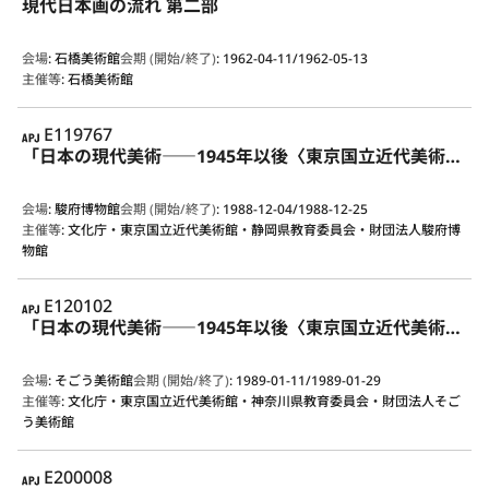
現代日本画の流れ 第二部
会場
:
石橋美術館
会期 (開始/終了)
:
1962-04-11/1962-05-13
主催等
:
石橋美術館
APJ
E119767
「日本の現代美術――1945年以後〈東京国立近代美術館所蔵作品による〉」展
会場
:
駿府博物館
会期 (開始/終了)
:
1988-12-04/1988-12-25
主催等
:
文化庁・東京国立近代美術館・静岡県教育委員会・財団法人駿府博
物館
APJ
E120102
「日本の現代美術――1945年以後〈東京国立近代美術館所蔵作品による〉」展
会場
:
そごう美術館
会期 (開始/終了)
:
1989-01-11/1989-01-29
主催等
:
文化庁・東京国立近代美術館・神奈川県教育委員会・財団法人そご
う美術館
APJ
E200008