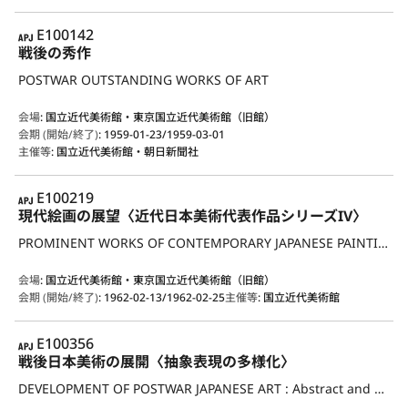
APJ
E100142
戦後の秀作
POSTWAR OUTSTANDING WORKS OF ART
会場
:
国立近代美術館・東京国立近代美術館（旧館）
会期 (開始/終了)
:
1959-01-23/1959-03-01
主催等
:
国立近代美術館・朝日新聞社
APJ
E100219
現代絵画の展望〈近代日本美術代表作品シリーズIV〉
PROMINENT WORKS OF CONTEMPORARY JAPANESE PAINTING
会場
:
国立近代美術館・東京国立近代美術館（旧館）
会期 (開始/終了)
:
1962-02-13/1962-02-25
主催等
:
国立近代美術館
APJ
E100356
戦後日本美術の展開〈抽象表現の多様化〉
DEVELOPMENT OF POSTWAR JAPANESE ART : Abstract and Non-Figurative