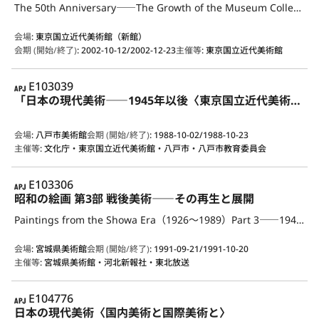
The 50th Anniversary――The Growth of the Museum Collection 1952-2002
会場
:
東京国立近代美術館（新館）
会期 (開始/終了)
:
2002-10-12/2002-12-23
主催等
:
東京国立近代美術館
APJ
E103039
「日本の現代美術――1945年以後〈東京国立近代美術館所蔵作品による〉」展
会場
:
八戸市美術館
会期 (開始/終了)
:
1988-10-02/1988-10-23
主催等
:
文化庁・東京国立近代美術館・八戸市・八戸市教育委員会
APJ
E103306
昭和の絵画 第3部 戦後美術――その再生と展開
Paintings from the Showa Era（1926～1989）Part 3――1945 and after
会場
:
宮城県美術館
会期 (開始/終了)
:
1991-09-21/1991-10-20
主催等
:
宮城県美術館・河北新報社・東北放送
APJ
E104776
日本の現代美術〈国内美術と国際美術と〉