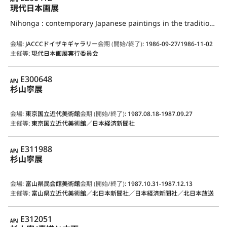
現代日本画展
Nihonga : contemporary Japanese paintings in the traditional style
会場
:
JACCCドイザキギャラリー
会期 (開始/終了)
:
1986-09-27/1986-11-02
主催等
:
現代日本画展実行委員会
APJ
E300648
杉山寧展
会場
:
東京国立近代美術館
会期 (開始/終了)
:
1987.08.18-1987.09.27
主催等
:
東京国立近代美術館／日本経済新聞社
APJ
E311988
杉山寧展
会場
:
富山県民会館美術館
会期 (開始/終了)
:
1987.10.31-1987.12.13
主催等
:
富山県立近代美術館／北日本新聞社／日本経済新聞社／北日本放送
APJ
E312051