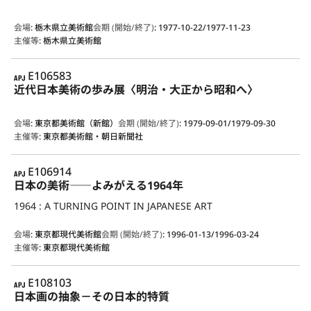
会場
:
栃木県立美術館
会期 (開始/終了)
:
1977-10-22/1977-11-23
主催等
:
栃木県立美術館
APJ
E106583
近代日本美術の歩み展〈明治・大正から昭和へ〉
会場
:
東京都美術館（新館）
会期 (開始/終了)
:
1979-09-01/1979-09-30
主催等
:
東京都美術館・朝日新聞社
APJ
E106914
日本の美術――よみがえる1964年
1964 : A TURNING POINT IN JAPANESE ART
会場
:
東京都現代美術館
会期 (開始/終了)
:
1996-01-13/1996-03-24
主催等
:
東京都現代美術館
APJ
E108103
日本画の抽象－その日本的特質