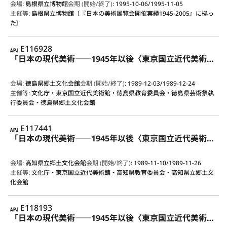
会場
:
島根県立博物館
会期 (開始/終了)
:
1995-10-06/1995-11-05
主催等
:
島根県立博物館〔『日本の美術展覧会開催実績1945-2005』に拠っ
た〕
APJ
E116928
「日本の現代美術――1945年以後〈東京国立近代美術館所蔵作品による〉」展
会場
:
徳島県郷土文化会館
会期 (開始/終了)
:
1989-12-03/1989-12-24
主催等
:
文化庁・東京国立近代美術館・徳島県教育委員会・徳島県芸術祭執
行委員会・徳島県郷土文化会館
APJ
E117441
「日本の現代美術――1945年以後〈東京国立近代美術館所蔵作品による〉」展
会場
:
高知県立郷土文化会館
会期 (開始/終了)
:
1989-11-10/1989-11-26
主催等
:
文化庁・東京国立近代美術館・高知県教育委員会・高知県立郷土文
化会館
APJ
E118193
「日本の現代美術――1945年以後〈東京国立近代美術館所蔵作品による〉」展