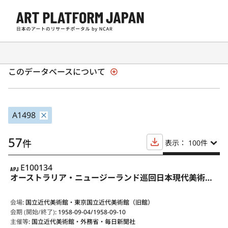
日本の現代アート展覧会 1945年以降
このデータベースについて
A1498
57
件
表示： 100
件
APJ
E100134
オーストラリア・ニュージーランド巡回日本現代美術展〈国内展示〉
会場
:
国立近代美術館・東京国立近代美術館（旧館）
会期 (開始/終了)
:
1958-09-04/1958-09-10
主催等
:
国立近代美術館・外務省・毎日新聞社