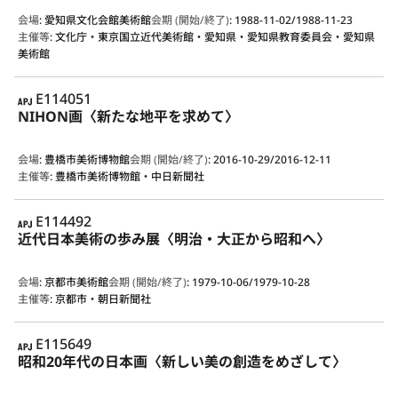
会場
:
愛知県文化会館美術館
会期 (開始/終了)
:
1988-11-02/1988-11-23
主催等
:
文化庁・東京国立近代美術館・愛知県・愛知県教育委員会・愛知県
美術館
APJ
E114051
NIHON画〈新たな地平を求めて〉
会場
:
豊橋市美術博物館
会期 (開始/終了)
:
2016-10-29/2016-12-11
主催等
:
豊橋市美術博物館・中日新聞社
APJ
E114492
近代日本美術の歩み展〈明治・大正から昭和へ〉
会場
:
京都市美術館
会期 (開始/終了)
:
1979-10-06/1979-10-28
主催等
:
京都市・朝日新聞社
APJ
E115649
昭和20年代の日本画〈新しい美の創造をめざして〉