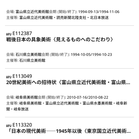
会場
:
富山県立近代美術館
会期 (開始/終了)
:
1994-09-13/1994-11-06
主催等
:
富山県立近代美術館・読売新聞北陸支社・北日本放送
APJ
E112387
戦後日本の具象美術〈見えるものへのこだわり〉
会場
:
石川県立美術館
会期 (開始/終了)
:
1994-10-05/1994-10-23
主催等
:
石川県立美術館
APJ
E113049
20世紀美術への招待状〈富山県立近代美術館・富山県水墨美術館所蔵作品による ピカソ、シャガールから横山大観、竹内栖鳳まで〉
会場
:
岐阜県美術館
会期 (開始/終了)
:
2010-07-16/2010-08-22
主催等
:
岐阜県美術館・富山県立近代美術館・富山県水墨美術館・岐阜新
聞・岐阜放送
APJ
E113320
「日本の現代美術――1945年以後〈東京国立近代美術館所蔵作品による〉」展