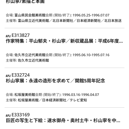
杉山寧/素描と本画
会場
:
富山県民会館美術館
会期 (開始/終了)
:
1996.05.25-1996.07.07
主催等
:
富山県立近代美術館／北日本新聞社／日本経済新聞社／北日本放送
APJ
E313827
作家特集：平山郁夫・杉山寧／新収蔵品展：平成6年度収蔵／館蔵名品選：書・彫刻・工芸
会場
:
佐久市立近代美術館
会期 (開始/終了)
:
1995.06.10-1995.07.16
主催等
:
佐久市立近代美術館
APJ
E332724
杉山寧展：永遠の造形を求めて／開館5周年記念
会場
:
松坂屋美術館
会期 (開始/終了)
:
1996.03.16-1996.04.07
主催等
:
松坂屋美術館／日本経済新聞社／テレビ愛知
APJ
E333169
巨匠の写生と下絵：速水御舟・奥村土牛・杉山寧を中心として