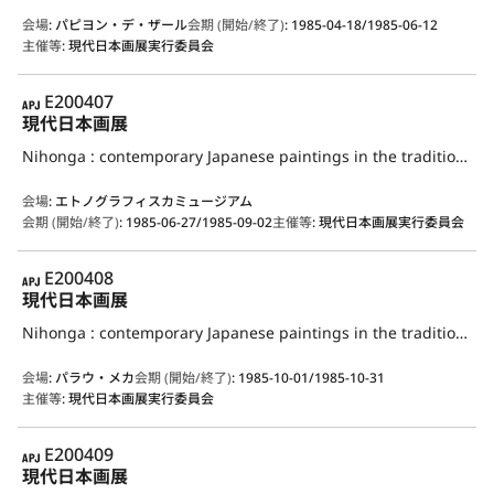
会場
:
パピヨン・デ・ザール
会期 (開始/終了)
:
1985-04-18/1985-06-12
主催等
:
現代日本画展実行委員会
APJ
E200407
現代日本画展
Nihonga : contemporary Japanese paintings in the traditional style
会場
:
エトノグラフィスカミュージアム
会期 (開始/終了)
:
1985-06-27/1985-09-02
主催等
:
現代日本画展実行委員会
APJ
E200408
現代日本画展
Nihonga : contemporary Japanese paintings in the traditional style
会場
:
パラウ・メカ
会期 (開始/終了)
:
1985-10-01/1985-10-31
主催等
:
現代日本画展実行委員会
APJ
E200409
現代日本画展