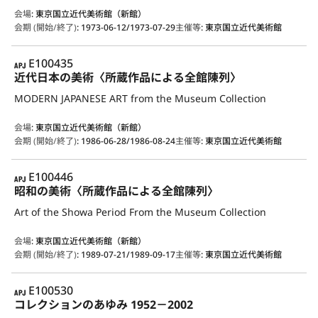
会場
:
東京国立近代美術館（新館）
会期 (開始/終了)
:
1973-06-12/1973-07-29
主催等
:
東京国立近代美術館
APJ
E100435
近代日本の美術〈所蔵作品による全館陳列〉
MODERN JAPANESE ART from the Museum Collection
会場
:
東京国立近代美術館（新館）
会期 (開始/終了)
:
1986-06-28/1986-08-24
主催等
:
東京国立近代美術館
APJ
E100446
昭和の美術〈所蔵作品による全館陳列〉
Art of the Showa Period From the Museum Collection
会場
:
東京国立近代美術館（新館）
会期 (開始/終了)
:
1989-07-21/1989-09-17
主催等
:
東京国立近代美術館
APJ
E100530
コレクションのあゆみ 1952－2002