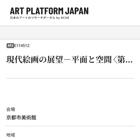
E114512
APJ
現代絵画の展望－平面と空間〈第18回現代日本美術展・企画部門〉
会場
京都市美術館
地域