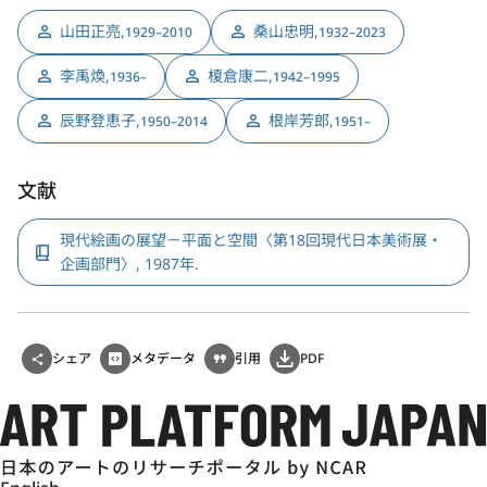
山田正亮
,
桑山忠明
,
1929–2010
1932–2023
李禹煥
,
榎倉康二
,
1936–
1942–1995
辰野登恵子
,
根岸芳郎
,
1950–2014
1951–
文献
現代絵画の展望－平面と空間〈第18回現代日本美術展・
企画部門〉, 1987年.
シェア
メタデータ
引用
PDF