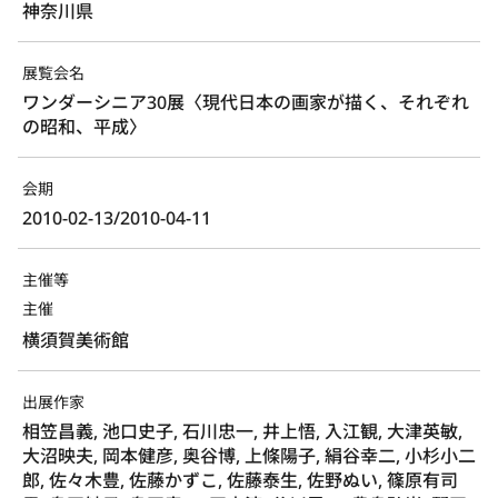
神奈川県
展覧会名
ワンダーシニア30展〈現代日本の画家が描く、それぞれ
の昭和、平成〉
会期
2010-02-13/2010-04-11
主催等
主催
横須賀美術館
出展作家
相笠昌義, 池口史子, 石川忠一, 井上悟, 入江観, 大津英敏,
大沼映夫, 岡本健彦, 奥谷博, 上條陽子, 絹谷幸二, 小杉小二
郎, 佐々木豊, 佐藤かずこ, 佐藤泰生, 佐野ぬい, 篠原有司