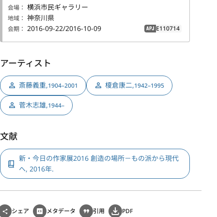
横浜市民ギャラリー
会場：
神奈川県
地域：
2016-09-22/2016-10-09
E110714
会期：
APJ
アーティスト
斎藤義重
,
榎倉康二
,
1904–2001
1942–1995
菅木志雄
,
1944–
文献
新・今日の作家展2016 創造の場所－もの派から現代
へ, 2016年.
シェア
メタデータ
引用
PDF