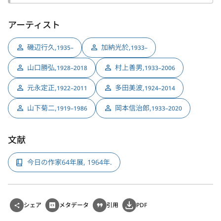
アーティスト
磯辺行久
,
加納光於
,
1935–
1933–
山口勝弘
,
村上善男
,
1928–2018
1933–2006
元永定正
,
多田美波
,
1922–2011
1924–2014
山下菊二
,
岡本信治郎
,
1919–1986
1933–2020
文献
今日の作家64年展, 1964年.
シェア
メタデータ
引用
PDF