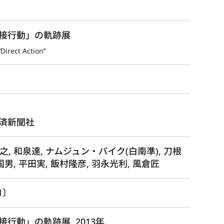
接行動」の軌跡展
irect Action’’
済新聞社
之, 和泉達, ナムジュン・パイク(白南準), 刀根
国男, 平田実, 飯村隆彦, 羽永光利, 風倉匠
1〕
動」の軌跡展, 2013年.