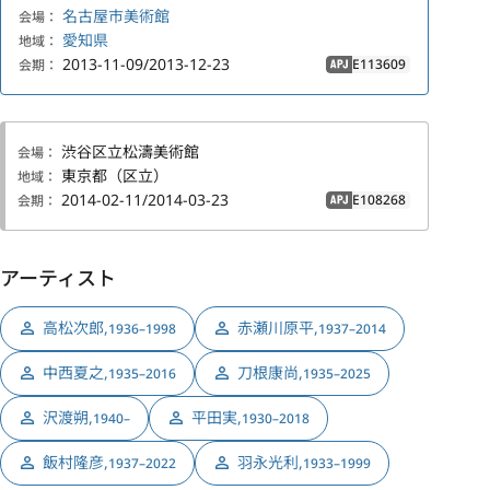
名古屋市美術館
会場：
愛知県
地域：
2013-11-09/2013-12-23
E113609
会期：
APJ
渋谷区立松濤美術館
会場：
東京都（区立）
地域：
2014-02-11/2014-03-23
E108268
会期：
APJ
アーティスト
高松次郎
,
赤瀬川原平
,
1936–1998
1937–2014
中西夏之
,
刀根康尚
,
1935–2016
1935–2025
沢渡朔
,
平田実
,
1940–
1930–2018
飯村隆彦
,
羽永光利
,
1937–2022
1933–1999