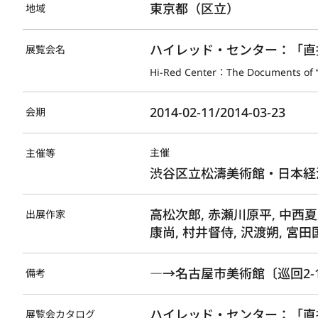
東京都（区立）
地域
ハイレッド・センター：「直
展覧会名
Hi-Red Center：The Documents of ‘‘D
2014-02-11/2014-03-23
会期
主催
主催等
渋谷区立松濤美術館・日本経
高松次郎, 赤瀬川原平, 中西夏
出展作家
康尚, 村井督侍, 沢渡朔, 宮田
―→名古屋市美術館〔巡回2-
備考
ハイレッド・センター：「直接行
展覧会カタログ