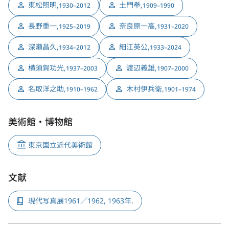
東松照明
,
土門拳
,
1930–2012
1909–1990
長野重一
,
奈良原一高
,
1925–2019
1931–2020
深瀬昌久
,
細江英公
,
1934–2012
1933–2024
横須賀功光
,
渡辺義雄
,
1937–2003
1907–2000
名取洋之助
,
木村伊兵衛
,
1910–1962
1901–1974
美術館・博物館
東京国立近代美術館
文献
現代写真展1961／1962, 1963年.