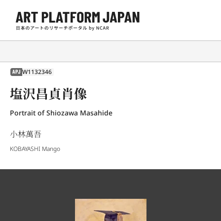
W1132346
APJ
塩沢昌貞肖像
Portrait of Shiozawa Masahide
小林萬吾
KOBAYASHI Mango