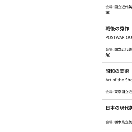
会場
:
国立近代
館）
戦後の秀作
POSTWAR OU
会場
:
国立近代
館）
昭和の美術
Art of the S
会場
:
東京国立
日本の現代
会場
:
栃木県立