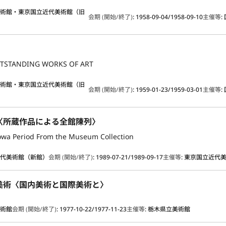
美術館・東京国立近代美術館（旧
会期 (開始/終了)
:
1958-09-04/1958-09-10
主催等
:
TSTANDING WORKS OF ART
美術館・東京国立近代美術館（旧
会期 (開始/終了)
:
1959-01-23/1959-03-01
主催等
:
〈所蔵作品による全館陳列〉
howa Period From the Museum Collection
近代美術館（新館）
会期 (開始/終了)
:
1989-07-21/1989-09-17
主催等
:
東京国立近代
美術〈国内美術と国際美術と〉
美術館
会期 (開始/終了)
:
1977-10-22/1977-11-23
主催等
:
栃木県立美術館