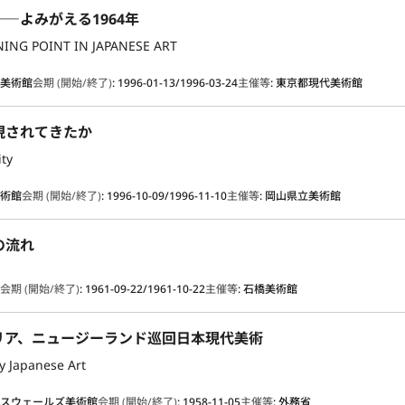
―よみがえる1964年
RNING POINT IN JAPANESE ART
代美術館
会期 (開始/終了)
:
1996-01-13/1996-03-24
主催等
:
東京都現代美術館
現されてきたか
ity
美術館
会期 (開始/終了)
:
1996-10-09/1996-11-10
主催等
:
岡山県立美術館
の流れ
館
会期 (開始/終了)
:
1961-09-22/1961-10-22
主催等
:
石橋美術館
リア、ニュージーランド巡回日本現代美術
 Japanese Art
ウスウェールズ美術館
会期 (開始/終了)
:
1958-11-05
主催等
:
外務省