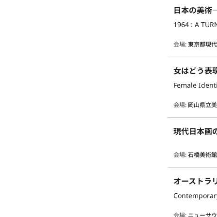
日本の美術―
1964 : A TU
会場
:
東京都現
女はどう表
Female Ident
会場
:
岡山県立
現代日本画
会場
:
石橋美術
オーストラ
Contemporary
会場
:
ニューサ