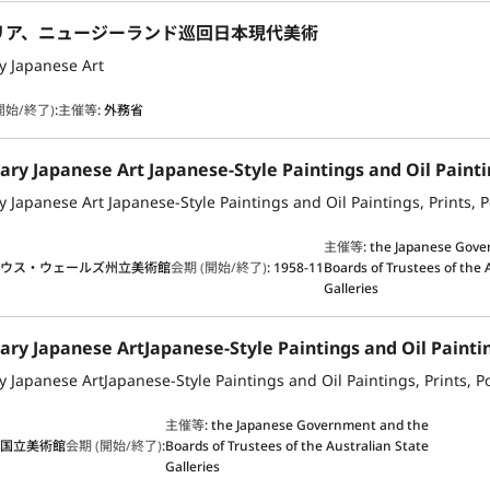
リア、ニュージーランド巡回日本現代美術
 Japanese Art
開始/終了)
:
主催等
:
外務省
主催等
:
the Japanese Gove
サウス・ウェールズ州立美術館
会期 (開始/終了)
:
1958-11
Boards of Trustees of the 
Galleries
主催等
:
the Japanese Government and the
ア国立美術館
会期 (開始/終了)
:
Boards of Trustees of the Australian State
Galleries