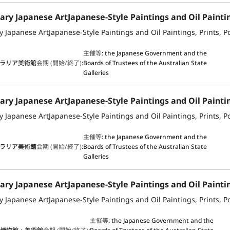
主催等
:
the Japanese Government and the
ラリア美術館
会期 (開始/終了)
:
Boards of Trustees of the Australian State
Galleries
主催等
:
the Japanese Government and the
ラリア美術館
会期 (開始/終了)
:
Boards of Trustees of the Australian State
Galleries
主催等
:
the Japanese Government and the