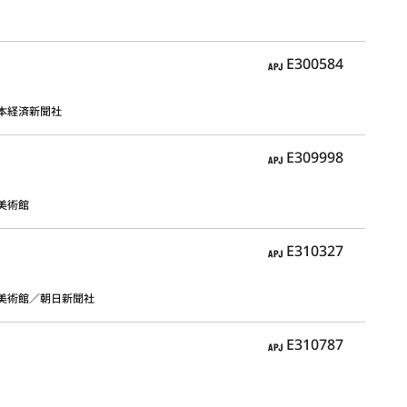
APJ
E300584
本経済新聞社
APJ
E309998
美術館
APJ
E310327
美術館／朝日新聞社
APJ
E310787