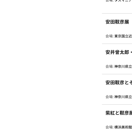
会場
:
タスマニ
安田靫彦展
会場
:
東京国立
安井曾太郎
会場
:
神奈川県
安田靫彦と
会場
:
神奈川県
紫紅と靫彦
会場
:
横浜美術