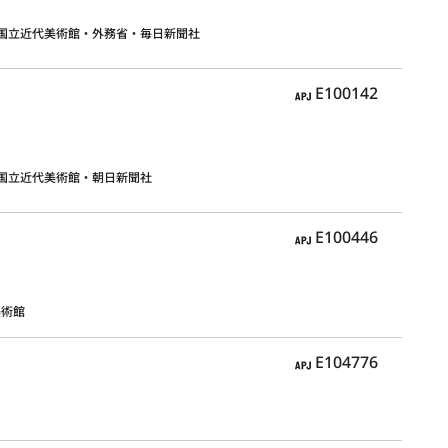
国立近代美術館・外務省・毎日新聞社
APJ
E100142
国立近代美術館・朝日新聞社
APJ
E100446
美術館
APJ
E104776