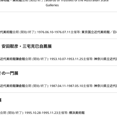
ア博物館・美術館
会期 (開始/終了)
:
Boards of Trustees of the Australian State
Galleries
近代美術館
会期 (開始/終了)
:
1976.06.10-1976.07.11
主催等
:
東京国立近代美術館／日
・安田靫彦・三宅克巳自薦展
立近代美術館鎌倉館
会期 (開始/終了)
:
1953.10.07-1953.11.25
主催等
:
神奈川県立近代
その一門展
立近代美術館鎌倉館
会期 (開始/終了)
:
1987.04.11-1987.05.10
主催等
:
神奈川県立近代
展
館
会期 (開始/終了)
:
1995.10.28-1995.11.23
主催等
:
横浜美術館