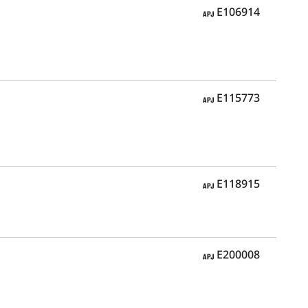
APJ
E106914
APJ
E115773
APJ
E118915
APJ
E200008