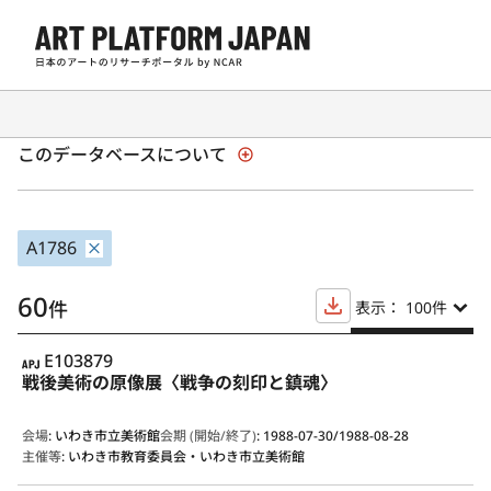
日本の現代アート展覧会 1945年以降
このデータベースについて
A1786
60
件
表示： 100
件
APJ
E103879
戦後美術の原像展〈戦争の刻印と鎮魂〉
会場
:
いわき市立美術館
会期 (開始/終了)
:
1988-07-30/1988-08-28
主催等
:
いわき市教育委員会・いわき市立美術館