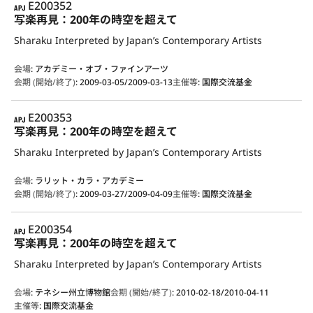
APJ
E200352
写楽再見：200年の時空を超えて
Sharaku Interpreted by Japan’s Contemporary Artists
会場
:
アカデミー・オブ・ファインアーツ
会期 (開始/終了)
:
2009-03-05/2009-03-13
主催等
:
国際交流基金
APJ
E200353
写楽再見：200年の時空を超えて
Sharaku Interpreted by Japan’s Contemporary Artists
会場
:
ラリット・カラ・アカデミー
会期 (開始/終了)
:
2009-03-27/2009-04-09
主催等
:
国際交流基金
APJ
E200354
写楽再見：200年の時空を超えて
Sharaku Interpreted by Japan’s Contemporary Artists
会場
:
テネシー州立博物館
会期 (開始/終了)
:
2010-02-18/2010-04-11
主催等
:
国際交流基金