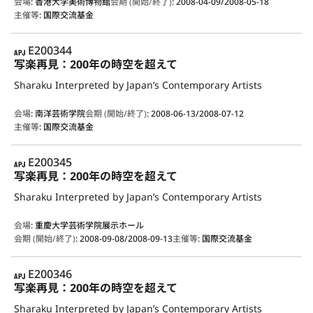
会場
:
香港大学美術博物館
会期 (開始/終了)
:
2008-04-09/2008-05-18
主催等
:
国際交流基金
APJ
E200344
写楽再見：200年の時空を超えて
Sharaku Interpreted by Japan’s Contemporary Artists
会場
:
南洋芸術学院
会期 (開始/終了)
:
2008-06-13/2008-07-12
主催等
:
国際交流基金
APJ
E200345
写楽再見：200年の時空を超えて
Sharaku Interpreted by Japan’s Contemporary Artists
会場
:
重慶大学芸術学院展示ホール
会期 (開始/終了)
:
2008-09-08/2008-09-13
主催等
:
国際交流基金
APJ
E200346
写楽再見：200年の時空を超えて
Sharaku Interpreted by Japan’s Contemporary Artists