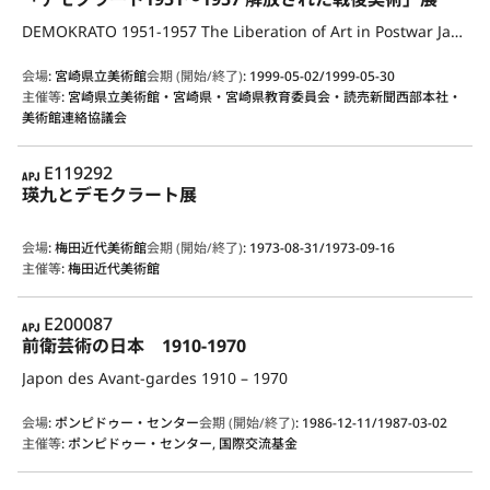
DEMOKRATO 1951-1957 The Liberation of Art in Postwar Japan
会場
:
宮崎県立美術館
会期 (開始/終了)
:
1999-05-02/1999-05-30
主催等
:
宮崎県立美術館・宮崎県・宮崎県教育委員会・読売新聞西部本社・
美術館連絡協議会
APJ
E119292
瑛九とデモクラート展
会場
:
梅田近代美術館
会期 (開始/終了)
:
1973-08-31/1973-09-16
主催等
:
梅田近代美術館
APJ
E200087
前衛芸術の日本 1910-1970
Japon des Avant-gardes 1910 – 1970
会場
:
ポンピドゥー・センター
会期 (開始/終了)
:
1986-12-11/1987-03-02
主催等
:
ポンピドゥー・センター, 国際交流基金