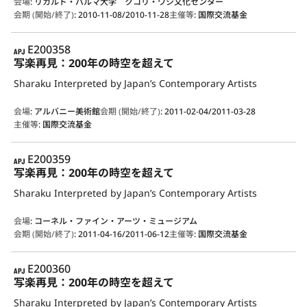
会場
:
リカルド・パルマ大学 クコリ・ワシ文化センター
会期 (開始/終了)
:
2010-11-08/2010-11-28
主催等
:
国際交流基金
APJ
E200358
写楽再見：200年の時空を超えて
Sharaku Interpreted by Japan’s Contemporary Artists
会場
:
アルバニー美術館
会期 (開始/終了)
:
2011-02-04/2011-03-28
主催等
:
国際交流基金
APJ
E200359
写楽再見：200年の時空を超えて
Sharaku Interpreted by Japan’s Contemporary Artists
会場
:
コーネル・ファイン・アーツ・ミュージアム
会期 (開始/終了)
:
2011-04-16/2011-06-12
主催等
:
国際交流基金
APJ
E200360
写楽再見：200年の時空を超えて
Sharaku Interpreted by Japan’s Contemporary Artists