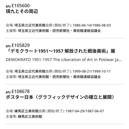
APJ
E105600
瑛九とその周辺
会場
:
埼玉県立近代美術館
会期 (開始/終了)
:
1986-06-14/1986-08-03
主催等
:
埼玉県立近代美術館・読売新聞社・美術館連絡協議会
APJ
E105829
「デモクラート1951～1957 解放された戦後美術」展
DEMOKRATO 1951-1957 The Liberation of Art in Postwar Japan
会場
:
埼玉県立近代美術館
会期 (開始/終了)
:
1999-08-21/1999-10-11
主催等
:
埼玉県立近代美術館・読売新聞社・美術館連絡協議会
APJ
E108678
ポスター日本〈グラフィックデザインの確立と展開〉
会場
:
練馬区立美術館
会期 (開始/終了)
:
1987-04-29/1987-06-07
主催等
:
練馬区立美術館