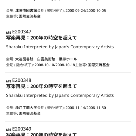
会場
:
瀋陽市図書館
会期 (開始/終了)
:
2008-09-24/2008-10-05
主催等
:
国際交流基金
APJ
E200347
写楽再見：200年の時空を超えて
Sharaku Interpreted by Japan’s Contemporary Artists
会場
:
大連図書館 白雲美術館 展示ホール
会期 (開始/終了)
:
2008-10-10/2008-10-18
主催等
:
国際交流基金
APJ
E200348
写楽再見：200年の時空を超えて
Sharaku Interpreted by Japan’s Contemporary Artists
会場
:
浙江工商大学
会期 (開始/終了)
:
2008-11-14/2008-11-30
主催等
:
国際交流基金
APJ
E200349
写楽再見：200年の時空を超えて