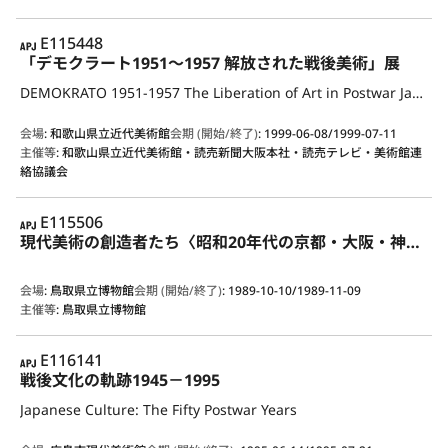
APJ
E115448
「デモクラート1951～1957 解放された戦後美術」展
DEMOKRATO 1951-1957 The Liberation of Art in Postwar Japan
会場
:
和歌山県立近代美術館
会期 (開始/終了)
:
1999-06-08/1999-07-11
主催等
:
和歌山県立近代美術館・読売新聞大阪本社・読売テレビ・美術館連
絡協議会
APJ
E115506
現代美術の創造者たち〈昭和20年代の京都・大阪・神戸〉
会場
:
鳥取県立博物館
会期 (開始/終了)
:
1989-10-10/1989-11-09
主催等
:
鳥取県立博物館
APJ
E116141
戦後文化の軌跡1945－1995
Japanese Culture: The Fifty Postwar Years