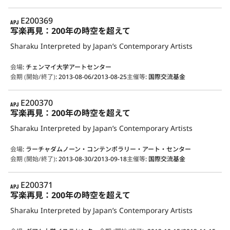
APJ
E200369
写楽再見：200年の時空を超えて
Sharaku Interpreted by Japan’s Contemporary Artists
会場
:
チェンマイ大学アートセンター
会期 (開始/終了)
:
2013-08-06/2013-08-25
主催等
:
国際交流基金
APJ
E200370
写楽再見：200年の時空を超えて
Sharaku Interpreted by Japan’s Contemporary Artists
会場
:
ラーチャダムノーン・コンテンポラリー・アート・センター
会期 (開始/終了)
:
2013-08-30/2013-09-18
主催等
:
国際交流基金
APJ
E200371
写楽再見：200年の時空を超えて
Sharaku Interpreted by Japan’s Contemporary Artists