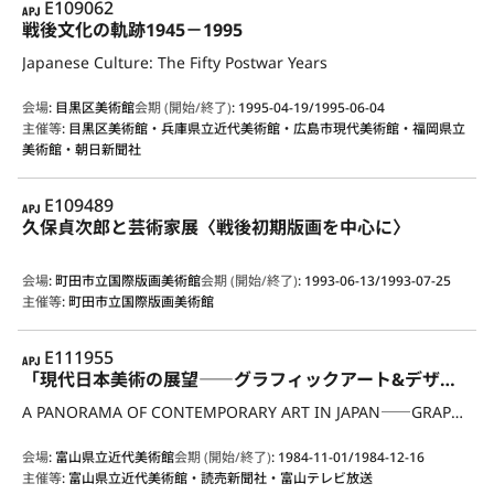
APJ
E109062
戦後文化の軌跡1945－1995
Japanese Culture: The Fifty Postwar Years
会場
:
目黒区美術館
会期 (開始/終了)
:
1995-04-19/1995-06-04
主催等
:
目黒区美術館・兵庫県立近代美術館・広島市現代美術館・福岡県立
美術館・朝日新聞社
APJ
E109489
久保貞次郎と芸術家展〈戦後初期版画を中心に〉
会場
:
町田市立国際版画美術館
会期 (開始/終了)
:
1993-06-13/1993-07-25
主催等
:
町田市立国際版画美術館
APJ
E111955
「現代日本美術の展望――グラフィックアート&デザイン」展
A PANORAMA OF CONTEMPORARY ART IN JAPAN――GRAPHIC ART & DESIGN
会場
:
富山県立近代美術館
会期 (開始/終了)
:
1984-11-01/1984-12-16
主催等
:
富山県立近代美術館・読売新聞社・富山テレビ放送