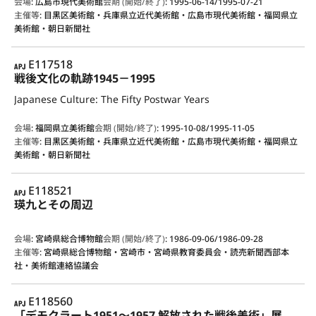
会場
:
広島市現代美術館
会期 (開始/終了)
:
1995-06-14/1995-07-21
主催等
:
目黒区美術館・兵庫県立近代美術館・広島市現代美術館・福岡県立
美術館・朝日新聞社
APJ
E117518
戦後文化の軌跡1945－1995
Japanese Culture: The Fifty Postwar Years
会場
:
福岡県立美術館
会期 (開始/終了)
:
1995-10-08/1995-11-05
主催等
:
目黒区美術館・兵庫県立近代美術館・広島市現代美術館・福岡県立
美術館・朝日新聞社
APJ
E118521
瑛九とその周辺
会場
:
宮崎県総合博物館
会期 (開始/終了)
:
1986-09-06/1986-09-28
主催等
:
宮崎県総合博物館・宮崎市・宮崎県教育委員会・読売新聞西部本
社・美術館連絡協議会
APJ
E118560
「デモクラート1951～1957 解放された戦後美術」展