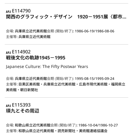
APJ
E114790
関西のグラフィック・デザイン 1920－1951展〈都市と美術〉
会場
:
兵庫県立近代美術館
会期 (開始/終了)
:
1986-06-19/1986-08-06
主催等
:
兵庫県立近代美術館
APJ
E114902
戦後文化の軌跡1945－1995
Japanese Culture: The Fifty Postwar Years
会場
:
兵庫県立近代美術館
会期 (開始/終了)
:
1995-08-15/1995-09-24
主催等
:
目黒区美術館・兵庫県立近代美術館・広島市現代美術館・福岡県立
美術館・朝日新聞社
APJ
E115393
瑛九とその周辺
会場
:
和歌山県立近代美術館
会期 (開始/終了)
:
1986-10-04/1986-10-27
主催等
:
和歌山県立近代美術館・読売新聞社・美術館連絡協議会