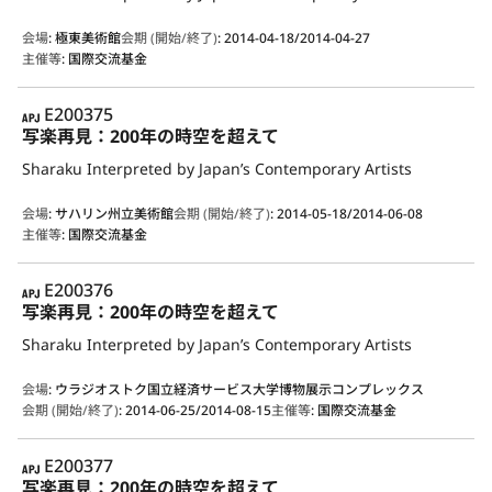
会場
:
極東美術館
会期 (開始/終了)
:
2014-04-18/2014-04-27
主催等
:
国際交流基金
APJ
E200375
写楽再見：200年の時空を超えて
Sharaku Interpreted by Japan’s Contemporary Artists
会場
:
サハリン州立美術館
会期 (開始/終了)
:
2014-05-18/2014-06-08
主催等
:
国際交流基金
APJ
E200376
写楽再見：200年の時空を超えて
Sharaku Interpreted by Japan’s Contemporary Artists
会場
:
ウラジオストク国立経済サービス大学博物展示コンプレックス
会期 (開始/終了)
:
2014-06-25/2014-08-15
主催等
:
国際交流基金
APJ
E200377
写楽再見：200年の時空を超えて