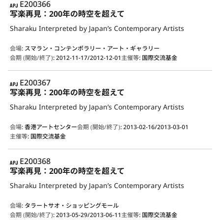
APJ
E200366
写楽再見：200年の時空を超えて
Sharaku Interpreted by Japan’s Contemporary Artists
会場
:
スマラン・コンテンポラリー・アート・ギャラリー
会期 (開始/終了)
:
2012-11-17/2012-12-01
主催等
:
国際交流基金
APJ
E200367
写楽再見：200年の時空を超えて
Sharaku Interpreted by Japan’s Contemporary Artists
会場
:
香港アートセンター
会期 (開始/終了)
:
2013-02-16/2013-03-01
主催等
:
国際交流基金
APJ
E200368
写楽再見：200年の時空を超えて
Sharaku Interpreted by Japan’s Contemporary Artists
会場
:
タラートサオ・ショッピングモール
会期 (開始/終了)
:
2013-05-29/2013-06-11
主催等
:
国際交流基金