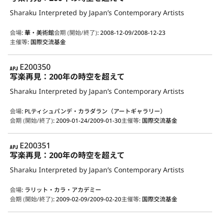
Sharaku Interpreted by Japan’s Contemporary Artists
会場
:
華・美術館
会期 (開始/終了)
:
2008-12-09/2008-12-23
主催等
:
国際交流基金
APJ
E200350
写楽再見：200年の時空を超えて
Sharaku Interpreted by Japan’s Contemporary Artists
会場
:
PLティシュパンデ・カラダラン（アートギャラリー）
会期 (開始/終了)
:
2009-01-24/2009-01-30
主催等
:
国際交流基金
APJ
E200351
写楽再見：200年の時空を超えて
Sharaku Interpreted by Japan’s Contemporary Artists
会場
:
ラリット・カラ・アカデミー
会期 (開始/終了)
:
2009-02-09/2009-02-20
主催等
:
国際交流基金