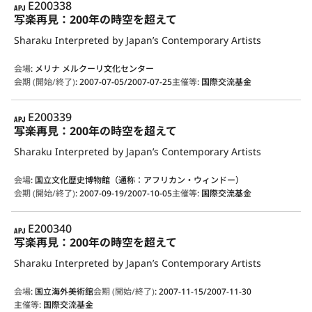
APJ
E200338
写楽再見：200年の時空を超えて
Sharaku Interpreted by Japan’s Contemporary Artists
会場
:
メリナ メルクーリ文化センター
会期 (開始/終了)
:
2007-07-05/2007-07-25
主催等
:
国際交流基金
APJ
E200339
写楽再見：200年の時空を超えて
Sharaku Interpreted by Japan’s Contemporary Artists
会場
:
国立文化歴史博物館（通称：アフリカン・ウィンドー）
会期 (開始/終了)
:
2007-09-19/2007-10-05
主催等
:
国際交流基金
APJ
E200340
写楽再見：200年の時空を超えて
Sharaku Interpreted by Japan’s Contemporary Artists
会場
:
国立海外美術館
会期 (開始/終了)
:
2007-11-15/2007-11-30
主催等
:
国際交流基金