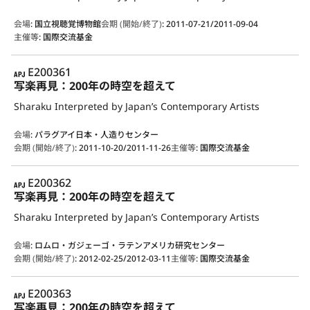
会場
:
国立視聴覚博物館
会期 (開始/終了)
:
2011-07-21/2011-09-04
主催等
:
国際交流基金
APJ
E200361
写楽再見：200年の時空を超えて
Sharaku Interpreted by Japan’s Contemporary Artists
会場
:
パラグアイ日本・人造りセンター
会期 (開始/終了)
:
2011-10-20/2011-11-26
主催等
:
国際交流基金
APJ
E200362
写楽再見：200年の時空を超えて
Sharaku Interpreted by Japan’s Contemporary Artists
会場
:
ロムロ・ガジェーゴ・ラテンアメリカ研究センター
会期 (開始/終了)
:
2012-02-25/2012-03-11
主催等
:
国際交流基金
APJ
E200363
写楽再見：200年の時空を超えて