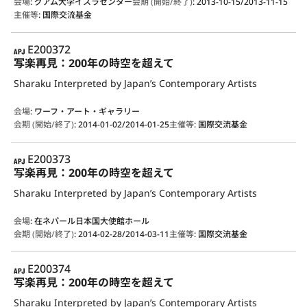
会場
:
グアム大学イスラセンター
会期 (開始/終了)
:
2013-10-15/2013-11-15
主催等
:
国際交流基金
APJ
E200372
写楽再見：200年の時空を超えて
Sharaku Interpreted by Japan’s Contemporary Artists
会場
:
ワーフ・アート・ギャラリー
会期 (開始/終了)
:
2014-01-02/2014-01-25
主催等
:
国際交流基金
APJ
E200373
写楽再見：200年の時空を超えて
Sharaku Interpreted by Japan’s Contemporary Artists
会場
:
在ネパール日本国大使館ホール
会期 (開始/終了)
:
2014-02-28/2014-03-11
主催等
:
国際交流基金
APJ
E200374
写楽再見：200年の時空を超えて
Sharaku Interpreted by Japan’s Contemporary Artists