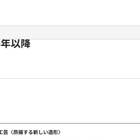
5年以降
の工芸〈昂揚する新しい造形〉