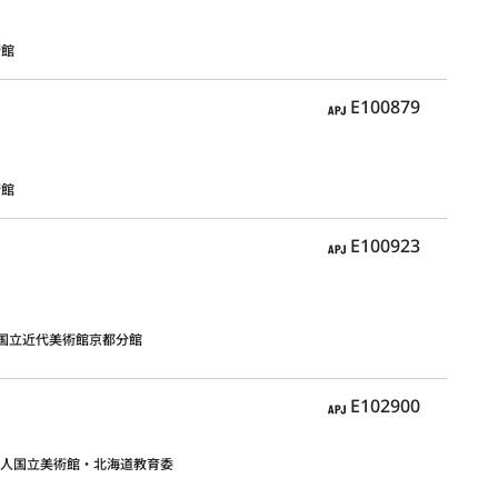
術館
APJ
E100879
術館
APJ
E100923
国立近代美術館京都分館
APJ
E102900
法人国立美術館・北海道教育委