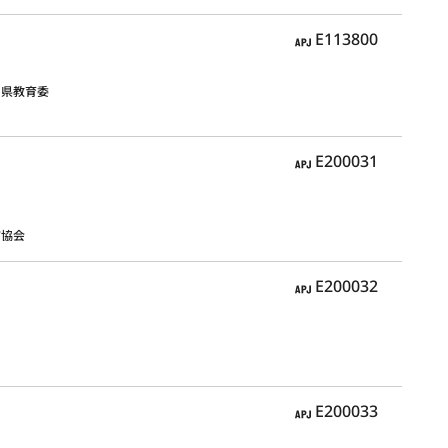
APJ
E113800
知県教育委
APJ
E200031
市協会
APJ
E200032
APJ
E200033