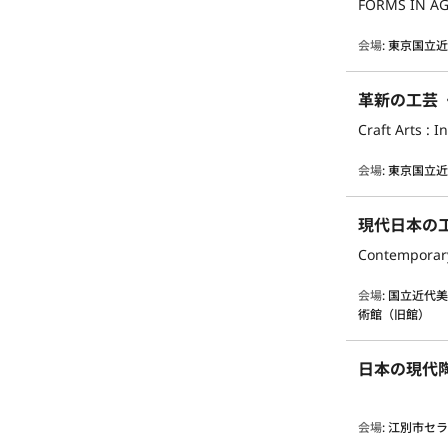
FORMS IN AG
会場
:
東京国立
革新の工芸
Craft Arts : 
会場
:
東京国立
現代日本の
Contemporary
会場
:
国立近代
術館（旧館）
日本の現代
会場
:
江別市セラ