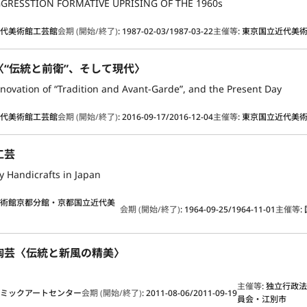
GRESSTION FORMATIVE UPRISING OF THE 1960s
近代美術館工芸館
会期 (開始/終了)
:
1987-02-03/1987-03-22
主催等
:
東京国立近代美
〈“伝統と前衛”、そして現代〉
Innovation of “Tradition and Avant-Garde”, and the Present Day
近代美術館工芸館
会期 (開始/終了)
:
2016-09-17/2016-12-04
主催等
:
東京国立近代美
工芸
 Handicrafts in Japan
美術館京都分館・京都国立近代美
会期 (開始/終了)
:
1964-09-25/1964-11-01
主催等
:
陶芸〈伝統と新風の精美〉
主催等
:
独立行政
ミックアートセンター
会期 (開始/終了)
:
2011-08-06/2011-09-19
員会・江別市