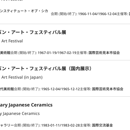
ンスティテュート・オブ・シカ
会期 (開始/終了)
:
1966-11-04/1966-12-04
主催等
:
パン・アート・フェスティバル展
 Art Festival
グ美術館
会期 (開始/終了)
:
1967-01-19/1967-02-19
主催等
:
国際芸術見本市協会
パン・アート・フェスティバル展（国内展示）
Art Festival (in Japan)
近代美術館
会期 (開始/終了)
:
1965-12-04/1965-12-12
主催等
:
国際芸術見本市協会
ary Japanese Ceramics
y Japanese Ceramics
ギャラリー
会期 (開始/終了)
:
1983-01-11/1983-02-28
主催等
:
国際交流基金