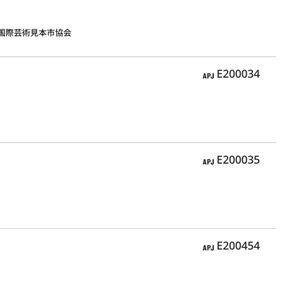
国際芸術見本市協会
APJ
E200034
APJ
E200035
APJ
E200454