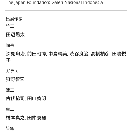
The Japan Foundation; Galeri Nasional Indonesia
出展作家
竹工
田辺陽太
陶芸
深見陶治, 前田昭博, 中島晴美, 渋谷良治, 高橋禎彦, 田嶋悦
子
ガラス
狩野智宏
漆工
古伏脇司, 田口義明
金工
橋本真之, 田仲康嗣
染織