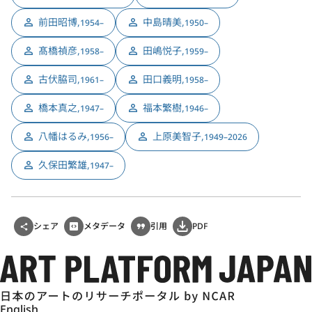
前田昭博
,
中島晴美
,
1954–
1950–
髙橋禎彦
,
田嶋悦子
,
1958–
1959–
古伏脇司
,
田口義明
,
1961–
1958–
橋本真之
,
福本繁樹
,
1947–
1946–
八幡はるみ
,
上原美智子
,
1956–
1949–2026
久保田繁雄
,
1947–
シェア
メタデータ
引用
PDF
English