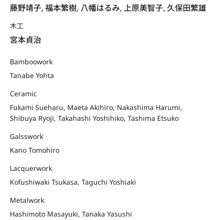
藤野靖子, 福本繁樹, 八幡はるみ, 上原美智子, 久保田繁雄
木工
宮本貞治
Bamboowork
Tanabe Yohta
Ceramic
Fukami Sueharu, Maeta Akihiro, Nakashima Harumi,
Shibuya Ryoji, Takahashi Yoshihiko, Tashima Etsuko
Galsswork
Kano Tomohiro
Lacquerwork
Kofushiwaki Tsukasa, Taguchi Yoshiaki
Metalwork
Hashimoto Masayuki, Tanaka Yasushi