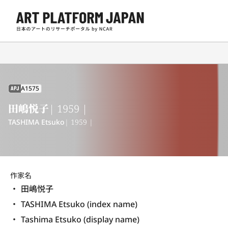
A1575
APJ
田嶋悦子
| 1959 |
TASHIMA Etsuko
| 1959 |
作家名
田嶋悦子
TASHIMA Etsuko (index name)
Tashima Etsuko (display name) 