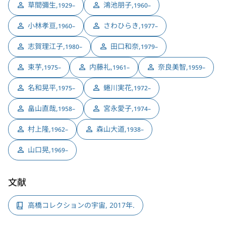
草間彌生
,
鴻池朋子
,
1929–
1960–
小林孝亘
,
さわひらき
,
1960–
1977–
志賀理江子
,
田口和奈
,
1980–
1979–
束芋
,
内藤礼
,
奈良美智
,
1975–
1961–
1959–
名和晃平
,
蜷川実花
,
1975–
1972–
畠山直哉
,
宮永愛子
,
1958–
1974–
村上隆
,
森山大道
,
1962–
1938–
山口晃
,
1969–
文献
高橋コレクションの宇宙, 2017年.