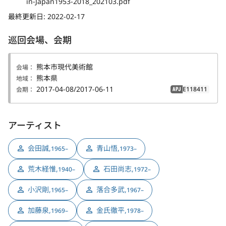
in-Japan1953-2018_202103.pdf
最終更新日:
2022-02-17
巡回会場、会期
熊本市現代美術館
会場：
熊本県
地域：
2017-04-08/2017-06-11
E118411
会期：
APJ
アーティスト
会田誠
,
青山悟
,
1965–
1973–
荒木経惟
,
石田尚志
,
1940–
1972–
小沢剛
,
落合多武
,
1965–
1967–
加藤泉
,
金氏徹平
,
1969–
1978–