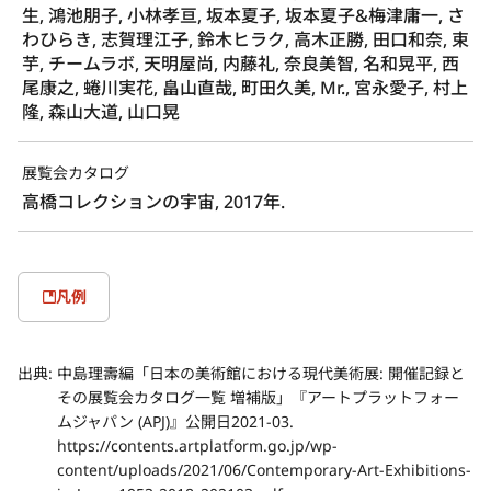
生, 鴻池朋子, 小林孝亘, 坂本夏子, 坂本夏子&梅津庸一, さ
わひらき, 志賀理江子, 鈴木ヒラク, 高木正勝, 田口和奈, 束
芋, チームラボ, 天明屋尚, 内藤礼, 奈良美智, 名和晃平, 西
尾康之, 蜷川実花, 畠山直哉, 町田久美, Mr., 宮永愛子, 村上
隆, 森山大道, 山口晃
展覧会カタログ
高橋コレクションの宇宙, 2017年.
凡例
出典:
中島理壽編「日本の美術館における現代美術展: 開催記録と
その展覧会カタログ一覧 増補版」『アートプラットフォー
ムジャパン (APJ)』公開日2021-03.
https://contents.artplatform.go.jp/wp-
content/uploads/2021/06/Contemporary-Art-Exhibitions-