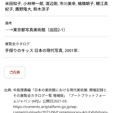
米田知子, 小林伸一郎, 渡辺剛, 市川美幸, 楢橋朝子, 鯉江真
紀子, 鷹野隆大, 鈴木涼子
備考
―→東京都写真美術館〔巡回2-1〕
展覧会カタログ
手探りのキッス 日本の現代写真, 2001年.
凡例
出典:
中島理壽編「日本の美術館における現代美術展: 開催記録と
その展覧会カタログ一覧 増補版」『アートプラットフォー
ムジャパン (APJ)』公開日2021-03.
https://contents.artplatform.go.jp/wp-
content/uploads/2021/06/Contemporary-Art-Exhibitions-