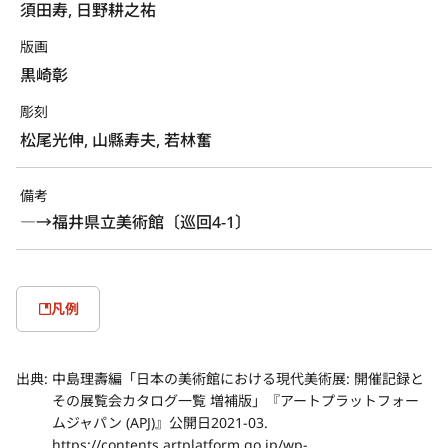
須田寿, 日野耕之祐
版画
黒崎彰
彫刻
松尾光伸, 山縣寿夫, 若林奮
備考
―→福井県立美術館〔巡回4-1〕
凡例
出典:
中島理壽編「日本の美術館における現代美術展: 開催記録と
その展覧会カタログ一覧 増補版」『アートプラットフォー
ムジャパン (APJ)』公開日2021-03.
https://contents.artplatform.go.jp/wp-