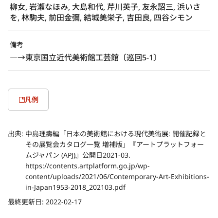
柳女, 岩瀬なほみ, 大島和代, 芹川英子, 友永詔三, 浜いさ
を, 林駒夫, 前田金彌, 結城美栄子, 吉田良, 四谷シモン
備考
―→東京国立近代美術館工芸館〔巡回5-1〕
凡例
出典:
中島理壽編「日本の美術館における現代美術展: 開催記録と
その展覧会カタログ一覧 増補版」『アートプラットフォー
ムジャパン (APJ)』公開日2021-03.
https://contents.artplatform.go.jp/wp-
content/uploads/2021/06/Contemporary-Art-Exhibitions-
in-Japan1953-2018_202103.pdf
最終更新日:
2022-02-17