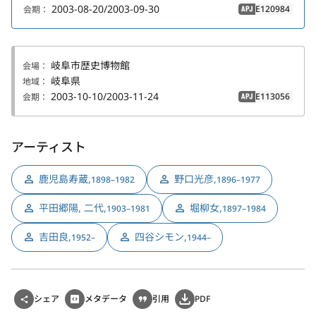
2003-08-20/2003-09-30
E120984
会期：
APJ
岐阜市歴史博物館
会場：
岐阜県
地域：
2003-10-10/2003-11-24
E113056
会期：
APJ
アーティスト
鹿児島寿蔵
,
野口光彦
,
1898–1982
1896–1977
平田郷陽, 二代
,
堀柳女
,
1903–1981
1897–1984
吉田良
,
四谷シモン
,
1952–
1944–
シェア
メタデータ
引用
PDF