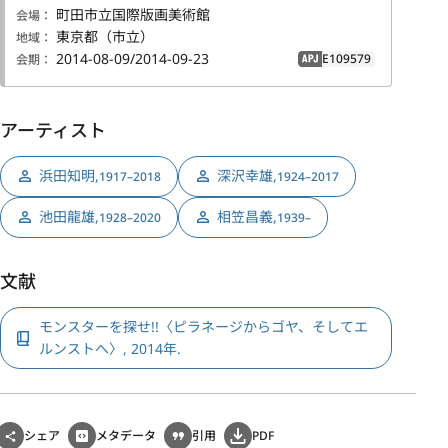
町田市立国際版画美術館
会場：
東京都（市立）
地域：
2014-08-09/2014-09-23
E109579
会期：
APJ
アーティスト
浜田知明
,
深沢幸雄
,
1917–2018
1924–2017
池田龍雄
,
相笠昌義
,
1928–2020
1939–
文献
モンスターを探せ!!〈ピラネージからゴヤ、そしてエ
ルンストへ〉, 2014年.
シェア
メタデータ
引用
PDF