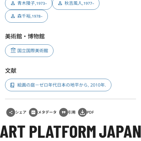
青木陵子
,
秋吉風人
,
1973–
1977–
森千裕
,
1978–
美術館・博物館
国立国際美術館
文献
絵画の庭－ゼロ年代日本の地平から, 2010年.
シェア
メタデータ
引用
PDF