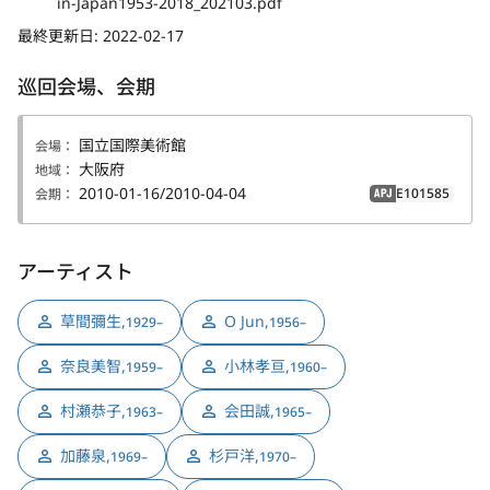
in-Japan1953-2018_202103.pdf
最終更新日:
2022-02-17
巡回会場、会期
国立国際美術館
会場：
大阪府
地域：
2010-01-16/2010-04-04
E101585
会期：
APJ
アーティスト
草間彌生
,
O Jun
,
1929–
1956–
奈良美智
,
小林孝亘
,
1959–
1960–
村瀬恭子
,
会田誠
,
1963–
1965–
加藤泉
,
杉戸洋
,
1969–
1970–