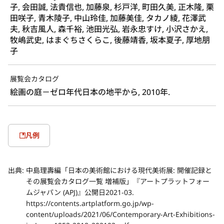
子, 会田誠, 法貴信也, 加藤泉, 杉戸洋, 町田久美, 正木隆, 栗
田咲子, 青木陵子, 中山玲佳, 加藤美佳, タカノ綾, 花澤武
夫, 秋吉風人, 森千裕, 池田光弘, 岩永忠すけ, 小沢さかえ,
牧嶋武史, はまぐちさくらこ, 後藤靖香, 坂本夏子, 厚地朋
子
展覧会カタログ
絵画の庭－ゼロ年代日本の地平から, 2010年.
凡例
出典:
中島理壽編「日本の美術館における現代美術展: 開催記録と
その展覧会カタログ一覧 増補版」『アートプラットフォー
ムジャパン (APJ)』公開日2021-03.
https://contents.artplatform.go.jp/wp-
content/uploads/2021/06/Contemporary-Art-Exhibitions-