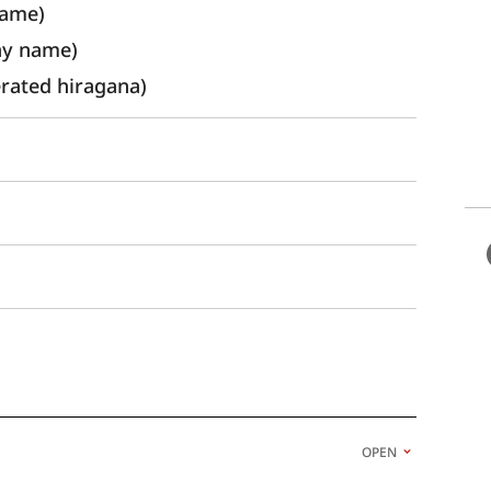
ame) 
ay name)
ated hiragana)
OPEN