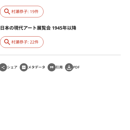
村瀬恭子: 19件
日本の現代アート展覧会 1945年以降
村瀬恭子: 22件
シェア
メタデータ
引用
PDF