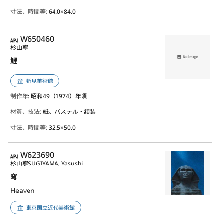
寸法、時間等:
64.0×84.0
APJ
W650460
杉山寧
鯉
新見美術館
制作年
: 昭和49（1974）年頃
材質、技法:
紙、パステル・額装
寸法、時間等:
32.5×50.0
APJ
W623690
杉山寧
SUGIYAMA, Yasushi
穹
Heaven
東京国立近代美術館