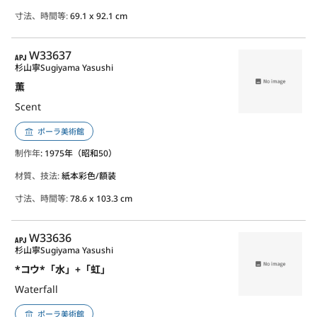
寸法、時間等:
69.1 x 92.1 cm
APJ
W33637
杉山寧
Sugiyama Yasushi
薫
Scent
ポーラ美術館
制作年
: 1975年（昭和50）
材質、技法:
紙本彩色/額装
寸法、時間等:
78.6 x 103.3 cm
APJ
W33636
杉山寧
Sugiyama Yasushi
*コウ*「水」+「虹」
Waterfall
ポーラ美術館