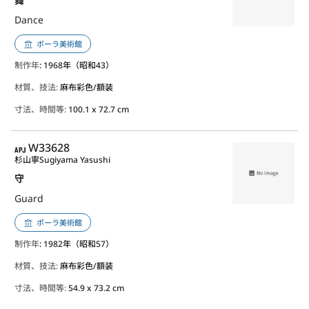
舞
Dance
ポーラ美術館
制作年
: 1968年（昭和43）
材質、技法:
麻布彩色/額装
寸法、時間等:
100.1 x 72.7 cm
APJ
W33628
杉山寧
Sugiyama Yasushi
守
Guard
ポーラ美術館
制作年
: 1982年（昭和57）
材質、技法:
麻布彩色/額装
寸法、時間等:
54.9 x 73.2 cm