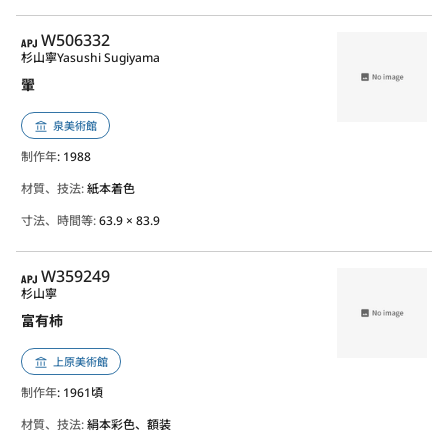
APJ
W506332
杉山寧
Yasushi Sugiyama
翬
泉美術館
制作年
: 1988
材質、技法:
紙本着色
寸法、時間等:
63.9 × 83.9
APJ
W359249
杉山寧
富有柿
上原美術館
制作年
: 1961頃
材質、技法:
絹本彩色、額装