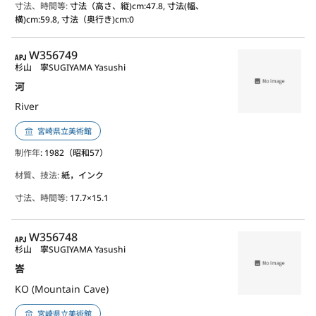
寸法、時間等:
寸法（高さ、縦)cm:47.8, 寸法(幅、
横)cm:59.8, 寸法（奥行き)cm:0
APJ
W356749
杉山 寧
SUGIYAMA Yasushi
河
River
宮崎県立美術館
制作年
: 1982（昭和57）
材質、技法:
紙，インク
寸法、時間等:
17.7×15.1
APJ
W356748
杉山 寧
SUGIYAMA Yasushi
峇
KO (Mountain Cave)
宮崎県立美術館