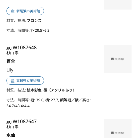
新居浜市美術館
材質、技法:
ブロンズ
寸法、時間等:
7×20.5×6.3
APJ
W1087648
杉山 寧
百合
Lily
高知県立美術館
材質、技法:
紙本彩色, 額（アクリルあり）
寸法、時間等:
縦: 39.0, 横: 27.7, 額等縦／横／高さ:
54.7/43.4/4.4
APJ
W1087647
杉山 寧
水仙