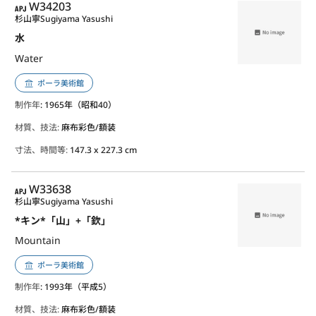
APJ
W34203
杉山寧
Sugiyama Yasushi
水
Water
ポーラ美術館
制作年
: 1965年（昭和40）
材質、技法:
麻布彩色/額装
寸法、時間等:
147.3 x 227.3 cm
APJ
W33638
杉山寧
Sugiyama Yasushi
*キン*「山」+「欽」
Mountain
ポーラ美術館
制作年
: 1993年（平成5）
材質、技法:
麻布彩色/額装