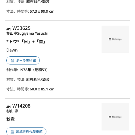
材質、技法:
麻布彩色/額装
寸法、時間等:
57.3 x 99.9 cm
APJ
W33625
杉山寧
Sugiyama Yasushi
*トウ*「日」+「童」
Dawn
ポーラ美術館
制作年
: 1978年（昭和53）
材質、技法:
麻布彩色/額装
寸法、時間等:
60.0 x 85.1 cm
APJ
W14208
杉山 寧
秋意
茨城県近代美術館