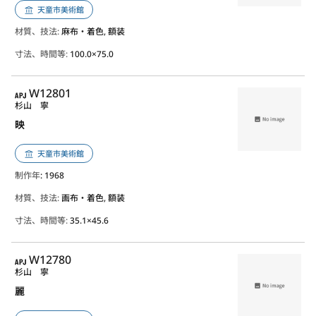
天童市美術館
材質、技法:
麻布・着色, 額装
寸法、時間等:
100.0×75.0
APJ
W12801
杉山 寧
映
天童市美術館
制作年
: 1968
材質、技法:
画布・着色, 額装
寸法、時間等:
35.1×45.6
APJ
W12780
杉山 寧
麗