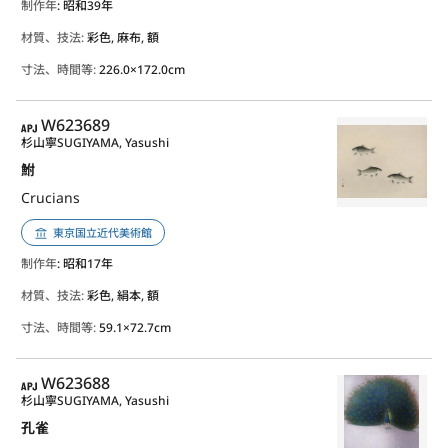
制作年
: 昭和39年
材質、技法:
彩色, 麻布, 額
寸法、時間等:
226.0×172.0cm
APJ
W623689
杉山寧
SUGIYAMA, Yasushi
鮒
Crucians
東京国立近代美術館
制作年
: 昭和17年
材質、技法:
彩色, 絹本, 額
寸法、時間等:
59.1×72.7cm
APJ
W623688
杉山寧
SUGIYAMA, Yasushi
孔雀