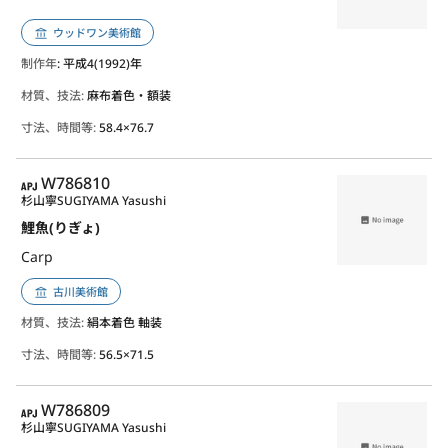
ウッドワン美術館
制作年
: 平成4(1992)年
材質、技法:
麻布着色・額装
寸法、時間等:
58.4×76.7
APJ
W786810
杉山寧
SUGIYAMA Yasushi
鯉魚(りぎょ)
Carp
古川美術館
材質、技法:
絹本着色 軸装
寸法、時間等:
56.5×71.5
APJ
W786809
杉山寧
SUGIYAMA Yasushi