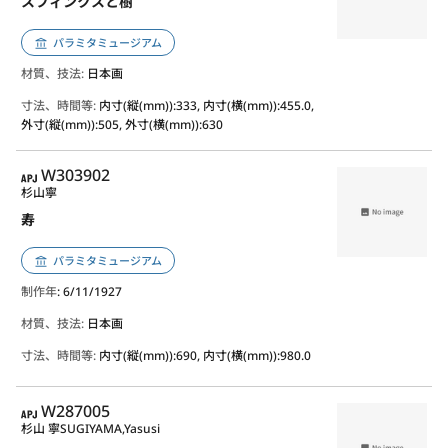
スフィンクスと樹
パラミタミュージアム
材質、技法:
日本画
寸法、時間等:
内寸(縦(mm)):333, 内寸(横(mm)):455.0,
外寸(縦(mm)):505, 外寸(横(mm)):630
APJ
W303902
杉山寧
寿
パラミタミュージアム
制作年
: 6/11/1927
材質、技法:
日本画
寸法、時間等:
内寸(縦(mm)):690, 内寸(横(mm)):980.0
APJ
W287005
杉山 寧
SUGIYAMA,Yasusi