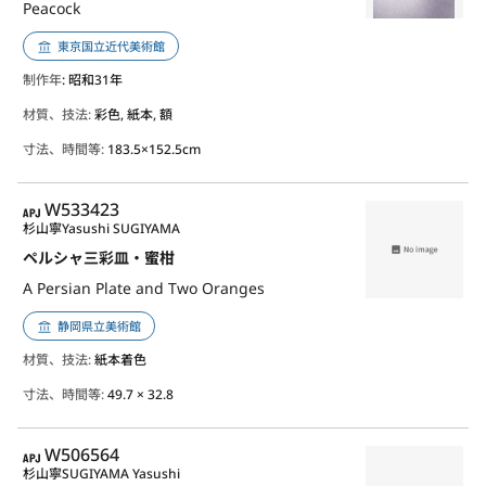
Peacock
東京国立近代美術館
制作年
: 昭和31年
材質、技法:
彩色, 紙本, 額
寸法、時間等:
183.5×152.5cm
APJ
W533423
杉山寧
Yasushi SUGIYAMA
ペルシャ三彩皿・蜜柑
A Persian Plate and Two Oranges
静岡県立美術館
材質、技法:
紙本着色
寸法、時間等:
49.7 × 32.8
APJ
W506564
杉山寧
SUGIYAMA Yasushi