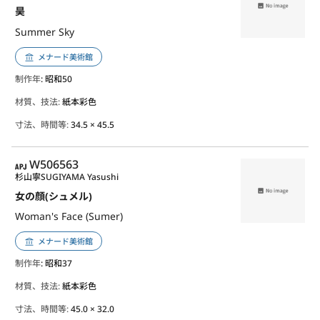
昊
Summer Sky
メナード美術館
制作年
: 昭和50
材質、技法:
紙本彩色
寸法、時間等:
34.5 × 45.5
APJ
W506563
杉山寧
SUGIYAMA Yasushi
女の顔(シュメル)
Woman's Face (Sumer)
メナード美術館
制作年
: 昭和37
材質、技法:
紙本彩色
寸法、時間等:
45.0 × 32.0