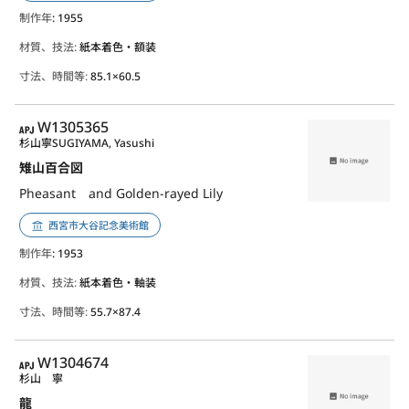
制作年
: 1955
材質、技法:
紙本着色・額装
寸法、時間等:
85.1×60.5
APJ
W1305365
杉山寧
SUGIYAMA, Yasushi
雉山百合図
Pheasant and Golden-rayed Lily
西宮市大谷記念美術館
制作年
: 1953
材質、技法:
紙本着色・軸装
寸法、時間等:
55.7×87.4
APJ
W1304674
杉山 寧
龍