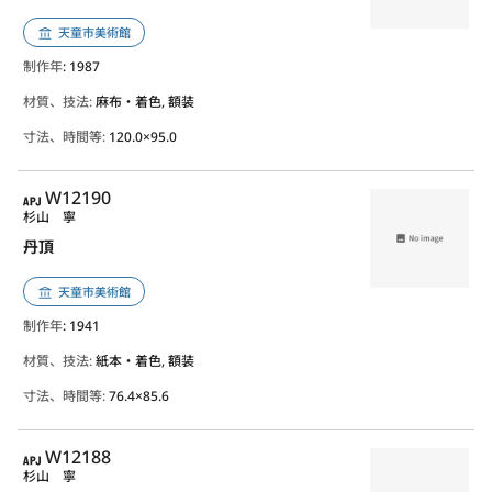
天童市美術館
制作年
: 1987
材質、技法:
麻布・着色, 額装
寸法、時間等:
120.0×95.0
APJ
W12190
杉山 寧
丹頂
天童市美術館
制作年
: 1941
材質、技法:
紙本・着色, 額装
寸法、時間等:
76.4×85.6
APJ
W12188
杉山 寧