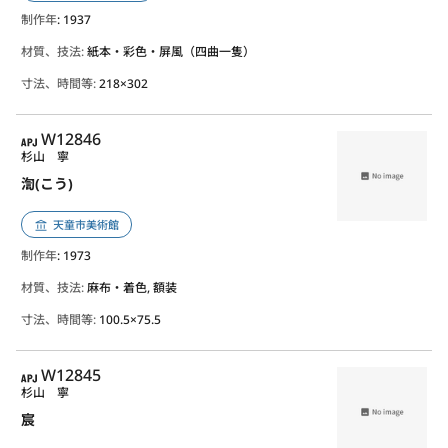
制作年
: 1937
材質、技法:
紙本・彩色・屏風（四曲一隻）
寸法、時間等:
218×302
APJ
W12846
杉山 寧
渹(こう)
天童市美術館
制作年
: 1973
材質、技法:
麻布・着色, 額装
寸法、時間等:
100.5×75.5
APJ
W12845
杉山 寧
宸