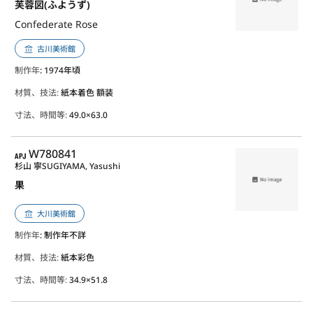
芙蓉図(ふようず)
Confederate Rose
古川美術館
制作年
: 1974年頃
材質、技法:
紙本着色 額装
寸法、時間等:
49.0×63.0
APJ
W780841
杉山 寧
SUGIYAMA, Yasushi
果
大川美術館
制作年
: 制作年不詳
材質、技法:
紙本彩色
寸法、時間等:
34.9×51.8