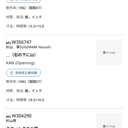
制作年
: 1982（昭和57）
材質、技法:
紙，インク
寸法、時間等:
15.5×15.8
APJ
W356747
杉山 寧
SUGIYAMA Yasushi
＿（石の下に山）
KAN (Opening)
宮崎県立美術館
制作年
: 1982（昭和57）
材質、技法:
紙，インク
寸法、時間等:
18.3×16.0
APJ
W304290
杉山寧