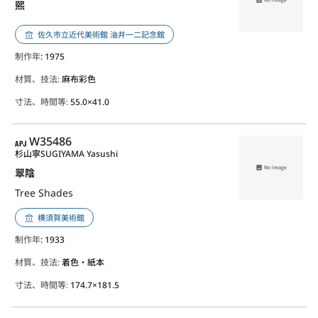
煕
佐久市立近代美術館 油井一二記念館
制作年
: 1975
材質、技法:
麻布彩色
寸法、時間等:
55.0×41.0
APJ
W35486
杉山寧
SUGIYAMA Yasushi
翠陰
Tree Shades
横須賀美術館
制作年
: 1933
材質、技法:
着色・紙本
寸法、時間等:
174.7×181.5