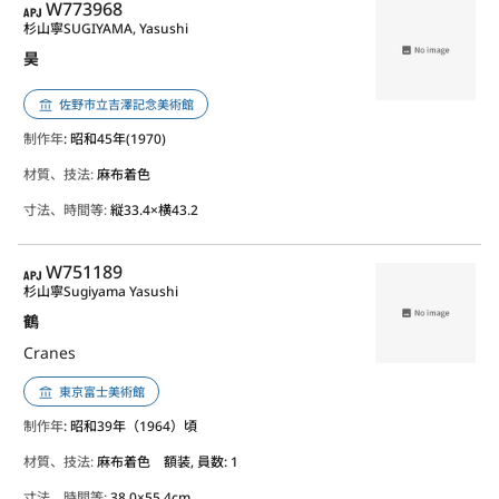
APJ
W773968
杉山寧
SUGIYAMA, Yasushi
昊
佐野市立吉澤記念美術館
制作年
: 昭和45年(1970)
材質、技法:
麻布着色
寸法、時間等:
縦33.4×横43.2
APJ
W751189
杉山寧
Sugiyama Yasushi
鶴
Cranes
東京富士美術館
制作年
: 昭和39年（1964）頃
材質、技法:
麻布着色 額装, 員数: 1
寸法、時間等:
38.0×55.4cm