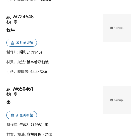
APJ
W724646
杉山寧
牧牛
敦井美術館
制作年
: 昭和21(1946)
材質、技法:
紙本着彩軸装
寸法、時間等:
64.4×52.0
APJ
W650461
杉山寧
崟
新見美術館
制作年
: 平成5（1993）年
材質、技法:
麻布彩色・額装