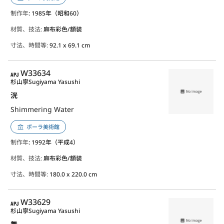
制作年
: 1985年（昭和60）
材質、技法:
麻布彩色/額装
寸法、時間等:
92.1 x 69.1 cm
APJ
W33634
杉山寧
Sugiyama Yasushi
洸
Shimmering Water
ポーラ美術館
制作年
: 1992年（平成4）
材質、技法:
麻布彩色/額装
寸法、時間等:
180.0 x 220.0 cm
APJ
W33629
杉山寧
Sugiyama Yasushi