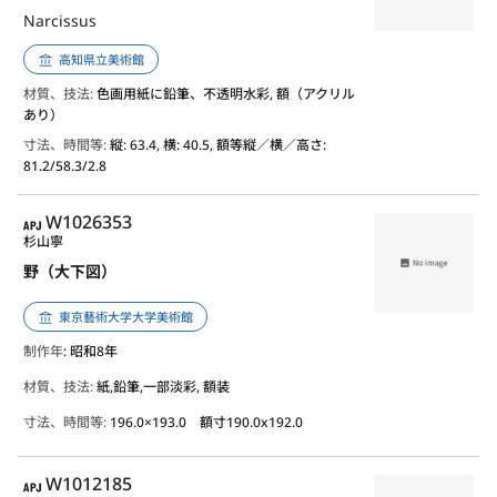
Narcissus
高知県立美術館
材質、技法:
色画用紙に鉛筆、不透明水彩, 額（アクリル
あり）
寸法、時間等:
縦: 63.4, 横: 40.5, 額等縦／横／高さ:
81.2/58.3/2.8
APJ
W1026353
杉山寧
野（大下図）
東京藝術大学大学美術館
制作年
: 昭和8年
材質、技法:
紙,鉛筆,一部淡彩, 額装
寸法、時間等:
196.0×193.0 額寸190.0x192.0
APJ
W1012185