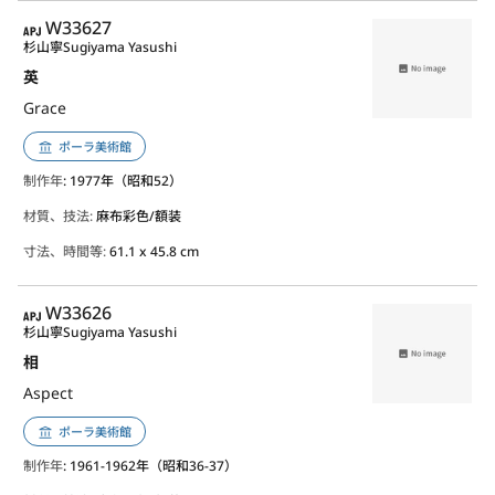
APJ
W33627
杉山寧
Sugiyama Yasushi
英
Grace
ポーラ美術館
制作年
: 1977年（昭和52）
材質、技法:
麻布彩色/額装
寸法、時間等:
61.1 x 45.8 cm
APJ
W33626
杉山寧
Sugiyama Yasushi
相
Aspect
ポーラ美術館
制作年
: 1961-1962年（昭和36-37）