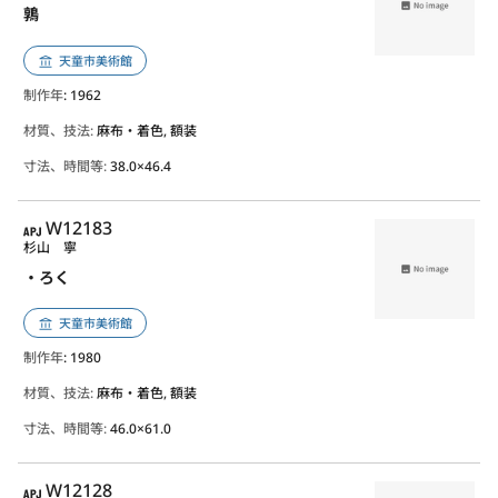
鶉
天童市美術館
制作年
: 1962
材質、技法:
麻布・着色, 額装
寸法、時間等:
38.0×46.4
APJ
W12183
杉山 寧
・ろく
天童市美術館
制作年
: 1980
材質、技法:
麻布・着色, 額装
寸法、時間等:
46.0×61.0
APJ
W12128