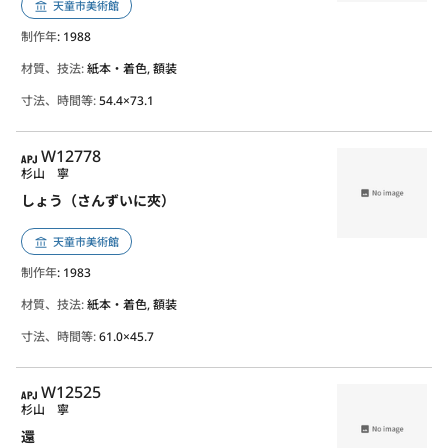
天童市美術館
制作年
: 1988
材質、技法:
紙本・着色, 額装
寸法、時間等:
54.4×73.1
APJ
W12778
杉山 寧
しょう（さんずいに夾）
天童市美術館
制作年
: 1983
材質、技法:
紙本・着色, 額装
寸法、時間等:
61.0×45.7
APJ
W12525
杉山 寧
還