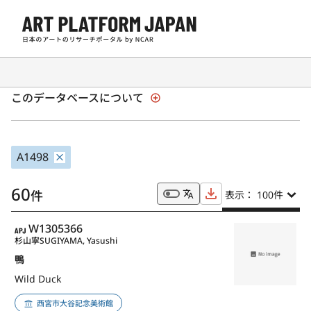
全国美術館収蔵品サーチ「SHŪZŌ」
このデータベースについて
A1498
60
件
表示： 100
件
APJ
W1305366
杉山寧
SUGIYAMA, Yasushi
鴨
Wild Duck
西宮市大谷記念美術館