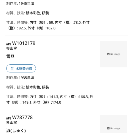
制作年
: 1945年頃
材質、技法:
紙本彩色, 額装
寸法、時間等:
内寸（縦）: 59, 内寸（横）:78.0, 外寸
（縦）: 82.5, 外寸（横）:102.0
APJ
W1012179
杉山寧
雪旦
水野美術館
制作年
: 1935年頃
材質、技法:
紙本彩色, 額装
寸法、時間等:
内寸（縦）: 141.3, 内寸（横）:166.3, 外
寸（縦）: 149.1, 外寸（横）:174.0
APJ
W787778
杉山寧
淑(しゅく)